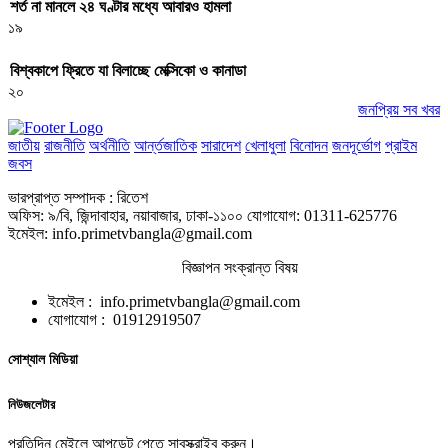
শর্ত না মানলে ২৪ ঘণ্টার মধ্যে আবারও হামলা
১৯
বিশ্বকাপে ফ্রিতে যা বিলাচ্ছে মেক্সিকো ও কানাডা
২০
জনপ্রিয় সব খবর
জাতীয়
রাজনীতি
অর্থনীতি
আর্ন্তজাতিক
সারাদেশ
খেলাধুলা
বিনোদন
জনদূর্ভোগ
প্রাইম
জবস
ভারপ্রাপ্ত সম্পাদক : রিতেশ
অফিস: ৯/বি, জিন্দাবাহার, নয়াবাজার, ঢাকা-১১০০ যোগাযোগ: 01311-625776
ইমেইল: info.primetvbangla@gmail.com
বিজ্ঞাপন সংক্রান্ত বিষয়
ইমেইল : info.primetvbangla@gmail.com
যোগাযোগ : 01912919507
সোশ্যাল মিডিয়া
নিউজলেটার
প্রতিদিন মেইলে আপডেট পেতে সাবস্ক্রাইব করুন।