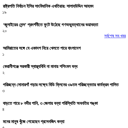
রাষ্ট্রপতি নির্বাচন ইসির সাংবিধানিক এখতিয়ার: সালাহউদ্দিন আহমদ
১৯
‘জুলাইয়ের লেন্স’ প্রদর্শনীতে ফুটে উঠেছে গণঅভ্যুত্থানের ভয়াবহতা
২০
সর্বশেষ সব খবর
আমিরাতের সঙ্গে যে একাদশ নিয়ে খেলতে পারে বাংলাদেশ
১
কেরানীগঞ্জে সরকারী স্বাস্থ্যবিধি না মানায় শপিংমল বন্ধ
২
পরিচ্ছন্ন সোনারগাঁ গড়ার লক্ষ্যে বিডি ক্লিনের ৩৯তম পরিচ্ছন্নতার কার্যক্রম পালিত
৩
বাড়তে পারে ৮ নদীর পানি, ৩ জেলায় বন্যা পরিস্থিতি অবনতির শঙ্কা
৪
মনের মানুষ খুঁজে পেয়েছেন প্রসেনজিৎ কন্যা
৫