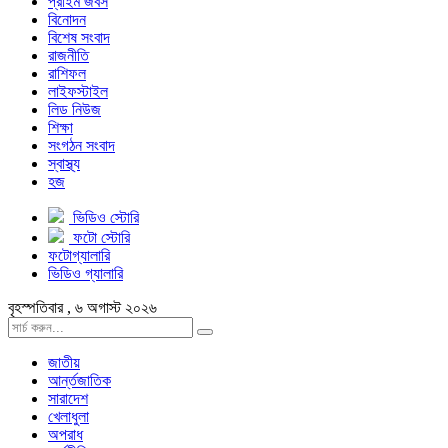
প্রাইম জবস
বিনোদন
বিশেষ সংবাদ
রাজনীতি
রাশিফল
লাইফস্টাইল
লিড নিউজ
শিক্ষা
সংগঠন সংবাদ
স্বাস্থ্য
হজ
ভিডিও স্টোরি
ফটো স্টোরি
ফটোগ্যালারি
ভিডিও গ্যালারি
বৃহস্পতিবার , ৬ অগাস্ট ২০২৬
জাতীয়
আর্ন্তজাতিক
সারাদেশ
খেলাধুলা
অপরাধ