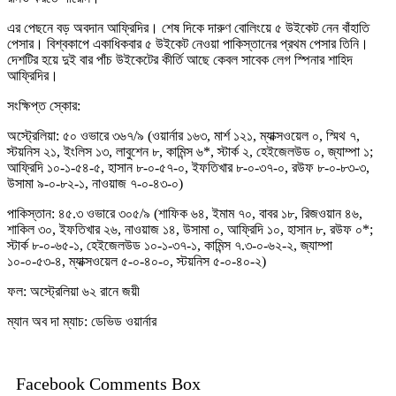
এর পেছনে বড় অবদান আফ্রিদির। শেষ দিকে দারুণ বোলিংয়ে ৫ উইকেট নেন বাঁহাতি
পেসার। বিশ্বকাপে একাধিকবার ৫ উইকেট নেওয়া পাকিস্তানের প্রথম পেসার তিনি।
দেশটির হয়ে দুই বার পাঁচ উইকেটের কীর্তি আছে কেবল সাবেক লেগ স্পিনার শাহিদ
আফ্রিদির।
সংক্ষিপ্ত স্কোর:
অস্ট্রেলিয়া: ৫০ ওভারে ৩৬৭/৯ (ওয়ার্নার ১৬৩, মার্শ ১২১, ম্যাক্সওয়েল ০, স্মিথ ৭,
স্টয়নিস ২১, ইংলিস ১৩, লাবুশেন ৮, কামিন্স ৬*, স্টার্ক ২, হেইজেলউড ০, জ্যাম্পা ১;
আফ্রিদি ১০-১-৫৪-৫, হাসান ৮-০-৫৭-০, ইফতিখার ৮-০-৩৭-০, রউফ ৮-০-৮৩-৩,
উসামা ৯-০-৮২-১, নাওয়াজ ৭-০-৪৩-০)
পাকিস্তান: ৪৫.৩ ওভারে ৩০৫/৯ (শাফিক ৬৪, ইমাম ৭০, বাবর ১৮, রিজওয়ান ৪৬,
শাকিল ৩০, ইফতিখার ২৬, নাওয়াজ ১৪, উসামা ০, আফ্রিদি ১০, হাসান ৮, রউফ ০*;
স্টার্ক ৮-০-৬৫-১, হেইজেলউড ১০-১-৩৭-১, কামিন্স ৭.৩-০-৬২-২, জ্যাম্পা
১০-০-৫৩-৪, ম্যাক্সওয়েল ৫-০-৪০-০, স্টয়নিস ৫-০-৪০-২)
ফল: অস্ট্রেলিয়া ৬২ রানে জয়ী
ম্যান অব দা ম্যাচ: ডেভিড ওয়ার্নার
Facebook Comments Box