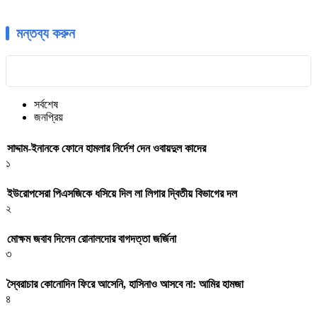
মন্তব্য করুন
সর্বশেষ
জনপ্রিয়
সাদ্দাম-ইনানকে ফোনে হামলার নির্দেশ দেন ওবায়দুল কাদের
১
ইউরোপসেরা পিএসজিকে ধসিয়ে দিল লা লিগার দ্বিতীয় বিভাগের দল
২
মোক্ষম জবাব দিলেন রোনালদোর বাগদত্তা জর্জিনা
৩
স্বৈরাচার কোনোদিন ফিরে আসেনি, হাসিনাও আসবে না: আমির হামজা
৪