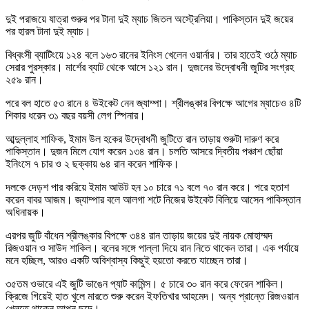
দুই পরাজয়ে যাত্রা শুরুর পর টানা দুই ম্যাচ জিতল অস্ট্রেলিয়া। পাকিস্তান দুই জয়ের
পর হারল টানা দুই ম্যাচ।
বিধ্বংসী ব্যাটিংয়ে ১২৪ বলে ১৬৩ রানের ইনিংস খেলেন ওয়ার্নার। তার হাতেই ওঠে ম্যাচ
সেরার পুরস্কার। মার্শের ব্যাট থেকে আসে ১২১ রান। দুজনের উদ্বোধনী জুটির সংগ্রহ
২৫৯ রান।
পরে বল হাতে ৫৩ রানে ৪ উইকেট নেন জ্যাম্পা। শ্রীলঙ্কার বিপক্ষে আগের ম্যাচেও ৪টি
শিকার ধরেন ৩১ বছর বয়সী লেগ স্পিনার।
আব্দুল্লাহ শাফিক, ইমাম উল হকের উদ্বোধনী জুটিতে রান তাড়ায় শুরুটা দারুণ করে
পাকিস্তান। দুজন মিলে যোগ করেন ১৩৪ রান। চলতি আসরে দ্বিতীয় পঞ্চাশ ছোঁয়া
ইনিংসে ৭ চার ও ২ ছক্কায় ৬৪ রান করেন শাফিক।
দলকে দেড়শ পার করিয়ে ইমাম আউট হন ১০ চারে ৭১ বলে ৭০ রান করে। পরে হতাশ
করেন বাবর আজম। জ্যাম্পার বলে আলগা শটে নিজের উইকেট বিলিয়ে আসেন পাকিস্তান
অধিনায়ক।
এরপর জুটি বাঁধেন শ্রীলঙ্কার বিপক্ষে ৩৪৪ রান তাড়ায় জয়ের দুই নায়ক মোহাম্মদ
রিজওয়ান ও সাউদ শাকিল। বলের সঙ্গে পাল্লা দিয়ে রান নিতে থাকেন তারা। এক পর্যায়ে
মনে হচ্ছিল, আরও একটি অবিশ্বাস্য কিছুই হয়তো করতে যাচ্ছেন তারা।
৩৫তম ওভারে এই জুটি ভাঙেন প্যাট কামিন্স। ৫ চারে ৩০ রান করে ফেরেন শাকিল।
ক্রিজে গিয়েই হাত খুলে মারতে শুরু করেন ইফতিখার আহমেদ। অন্য প্রান্তে রিজওয়ান
খেলতে থাকেন আপন ছন্দে।