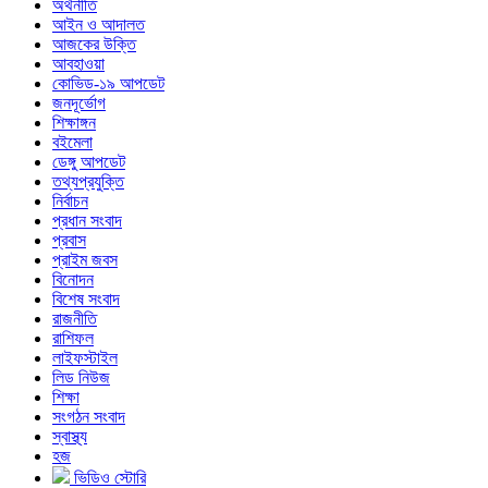
অর্থনীতি
আইন ও আদালত
আজকের উক্তি
আবহাওয়া
কোভিড-১৯ আপডেট
জনদূর্ভোগ
শিক্ষাঙ্গন
বইমেলা
ডেঙ্গু আপডেট
তথ্যপ্রযুক্তি
নির্বাচন
প্রধান সংবাদ
প্রবাস
প্রাইম জবস
বিনোদন
বিশেষ সংবাদ
রাজনীতি
রাশিফল
লাইফস্টাইল
লিড নিউজ
শিক্ষা
সংগঠন সংবাদ
স্বাস্থ্য
হজ
ভিডিও স্টোরি