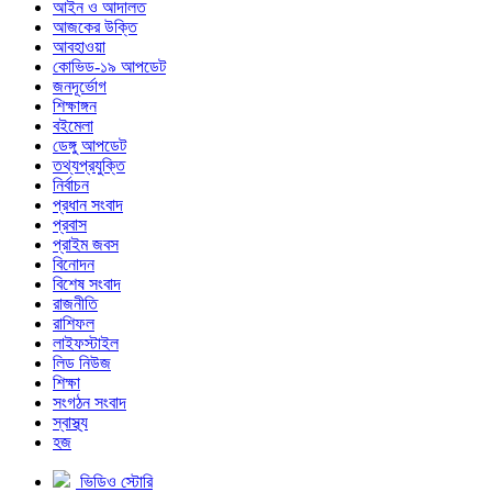
আইন ও আদালত
আজকের উক্তি
আবহাওয়া
কোভিড-১৯ আপডেট
জনদূর্ভোগ
শিক্ষাঙ্গন
বইমেলা
ডেঙ্গু আপডেট
তথ্যপ্রযুক্তি
নির্বাচন
প্রধান সংবাদ
প্রবাস
প্রাইম জবস
বিনোদন
বিশেষ সংবাদ
রাজনীতি
রাশিফল
লাইফস্টাইল
লিড নিউজ
শিক্ষা
সংগঠন সংবাদ
স্বাস্থ্য
হজ
ভিডিও স্টোরি