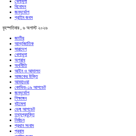
খেলাধুলা
বিনোদন
জনদূর্ভোগ
প্রাইম জবস
বৃহস্পতিবার , ৬ অগাস্ট ২০২৬
জাতীয়
আর্ন্তজাতিক
সারাদেশ
খেলাধুলা
অপরাধ
অর্থনীতি
আইন ও আদালত
আজকের উক্তি
আবহাওয়া
কোভিড-১৯ আপডেট
জনদূর্ভোগ
শিক্ষাঙ্গন
বইমেলা
ডেঙ্গু আপডেট
তথ্যপ্রযুক্তি
নির্বাচন
প্রধান সংবাদ
প্রবাস