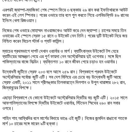
এরপরই জ্যাম্পা-ম্যাজিক! শেষ স্পেলে ফিরে ৩ ছক্কায় ২৬ রান করা ইফতিখারকে আউট
করেন এই লেগ স্পিনার। পরের ওভারে তার বলে পুল করতে গিয়ে এলবিডব্লিউ ৪৬ রানের
ইনিংস খেলা রিজওয়ান।
নিজের শেষ ওভারে মোহাম্মদ নাওয়াজকেও আউট করে দেন জ্যাম্পা। চাপের সময়ে তিন
ওভারের এই স্পেলে স্রেফ ১৫ রানে ৩ উইকেট নেন তিনি। পরের দুটি উইকেট নিয়ে জয়
নিশ্চিত করেন মিচেল স্টার্ক ও প্যাট কামিন্স।
ম্যাচের প্রথমভাগে দাপট দেখান ওয়ার্নার ও মার্শ। ব্যাটিংবান্ধব উইকেটে টস হেরে
ব্যাটিংয়ের আমন্ত্রণ পেয়ে এর পূর্ণ ফায়দা নেন অস্ট্রেলিয়ার দুই ওপেনার। সঙ্গে ছিল
পাকিস্তানের বাজে ফিল্ডিং। ব্যক্তিগত ১০ রানে জীবন পেয়ে চড়াও হন ওয়ার্নার।
উদ্বোধনী জুটিতে স্রেফ ২০৩ বলে আসে ২৫৯ রান। বিশ্বকাপে প্রথম উইকেটে
অস্ট্রেলিয়ার সর্বোচ্চ জুটি এটি। সব দেশ মিলিয়ে এর চেয়ে বড় উদ্বোধনী জুটি আছে
স্রেফ একটি, ২০১১ সালে শ্রীলঙ্কার তিলকারত্নে দিলশান ও উপুল থারাঙ্গার ২৮২ রান,
জিম্বাবুয়ের বিপক্ষে।
এছাড়া বিশ্বকাপে যে কোনো উইকেটে অস্ট্রেলিয়ার দ্বিতীয় বড় জুটি এটি। ২০১৫ সালে
আফগানিস্তানের বিপক্ষে দ্বিতীয় উইকেটে ওয়ার্নার, স্টিভেন স্মিথের ২৬০ রান সবার
ওপরে।
শাহিন শাহ আফ্রিদির বলে মার্শের বিদায়ে ভাঙে এই জুটি। নিজের জন্মদিন রাঙানো শতকে
মার্শ ১০ চারের সঙ্গে মারেন ৯টি ছক্কা।