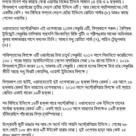
দলকে তিনশ পার করিয়ে ফেরা ওয়ার্নার নিজের ইনিংস সাজান ১৪ চার ও ৯ ছক্কায়।
বিশ্বকাপে ওয়ার্নারের তৃতীয় দেড়শ ছোঁয়া ইনিংস এটি। আর কোনো ব্যাটসম্যানের নেই
একটির বেশি। সব মিলিয়ে সপ্তম দেড়শ ছোঁয়া ইনিংসে রোহিত শার্মার (৮) আরও কাছে
গেলেন ওয়ার্নার।
ওয়ানডেতে অস্ট্রেলিয়ান এই ওপেনারের ২১তম সেঞ্চুরি এটি, বিশ্বকাপে পঞ্চম। বৈশ্বিক
টুর্নামেন্টে সেঞ্চুরির তালিকায় স্বদেশি কিংবদন্তি রিকি পন্টিং ও শ্রীলঙ্কার সাবেক অধিনায়ক
কুমার সাঙ্গাকারার পাশে বসলেন তিনি। সামনে শুধু রোহিত শার্মা (৭), সাচিন টেন্ডুলকার
(৬)।
পাকিস্তানের বিপক্ষে এটি ওয়ার্নারের টানা চতুর্থ সেঞ্চুরি! ২০১৭ সালে সিডনিতে করেছিলেন
১৩০। পরের ম্যাচে অ্যাডিলেইডে খেলেন ক্যারিয়ার সেরা ১৭৯ রানের ইনিংস। ২০১৯
বিশ্বকাপে টন্টনে করেন ১০৭, তারপর এই সেঞ্চুরি। কোনো দলের বিপক্ষে টানা চার সেঞ্চুরির
কীর্তি আছে শুধু ভিরাট কোহলির, ওয়েস্ট ইন্ডিজের বিপক্ষে।
বিশ্বকাপ তো বটেই, ওয়ানডেতেই দুই ওপেনারের ১৮ ছক্কা বিশ্ব রেকর্ড। এর আগে ১৬
ছক্কার রেকর্ড ছিল ভারতের ওপেনারদের। ২০১৩ সালে অস্ট্রেলিয়ার বিপক্ষে ওই ম্যাচে
রোহিত একাই মারেন ১৬টি ছক্কা।
সব মিলিয়ে ইনিংসে ১৯টি ছক্কা মারে অস্ট্রেলিয়া। ওয়ানডেতে এক ইনিংসে তাদের
সর্বোচ্চ ছক্কার রেকর্ড এটি। একই মাঠে ২০১৩ সালে ভারতের বিপক্ষেও ১৯টি ছক্কা
হাঁকিয়েছিল পাঁচবারের বিশ্ব চ্যাম্পিয়নরা।
উদ্বোধনী জুটি ভাঙার পর আর সে অর্থে গতি পায়নি অস্ট্রেলিয়ার ইনিংস। শেষের ৯৮
বলে মোটে ১০৮ রান করে ৯টি উইকেট হারায় তারা। দুই ওপেনার ছাড়া আর কেউ ২৫
রানও করতে পারেনি।