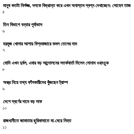
মানুষ কতটা নির্লজ্জ, দলকে বিভ্রান্ত করে এখন অবাস্তব স্বপ্ন দেখাচ্ছেন: সোহেল তাজ
৫
তিন বিভাগে বন্যার পূর্বাভাস
৬
হরমুজ খোলার আশায় বিশ্ববাজারে কমল তেলের দাম
৭
মোদি এখন দুর্বল, এবার বড় আন্দোলনের সতর্কবার্তা দিলেন সোনাম ওয়াংচুক
৮
অস্ত্র নিয়ে তথ্য ফাঁসকারীদের খুঁজছেন ট্রাম্প
৯
দেশে স্বর্ণের দামে বড় লাফ
১০
রাজধানীতে জামাতার ছুরিকাঘাতে মা-মেয়ে নিহত
১১