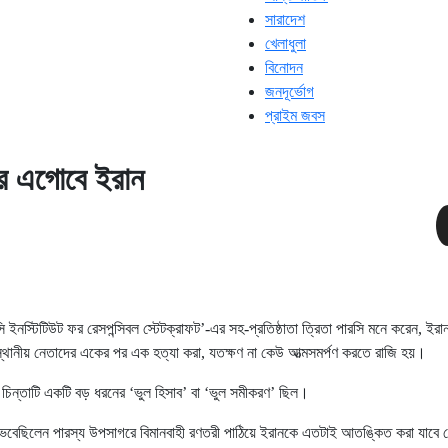
সারাদেশ
খেলাধুলা
বিনোদন
জনদূর্ভোগ
প্রাইম জবস
 এগোবে ইরান
ন্সি ইনস্টিটিউট ফর রেসপন্সিবল স্টেটক্রাফট’-এর সহ-প্রতিষ্ঠাতা ত্রিতা পারসি মনে করেন, ইরান 
স্থানীয় নেতাদের একের পর এক হত্যা করা, যতক্ষণ না কেউ আত্মসমর্পণ করতে রাজি হয়।
িন্তাটি একটি বড় ধরনের ‘ভুল হিসাব’ বা ‘ভুল সমীকরণ’ ছিল।
ভেবেছিলেন পারস্য উপসাগরে বিমানবাহী রণতরী পাঠিয়ে ইরানকে এতটাই আতঙ্কিত করা যাবে যে