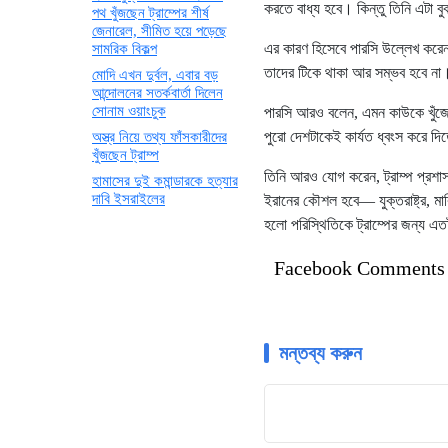
করতে বাধ্য হবে। কিন্তু তিনি এটা বু
পথ খুঁজছেন ট্রাম্পের শীর্ষ
জেনারেল, সীমিত হয়ে পড়েছে
এর কারণ হিসেবে পারসি উল্লেখ করেন,
সামরিক বিকল্প
তাদের টিকে থাকা আর সম্ভব হবে না
মোদি এখন দুর্বল, এবার বড়
আন্দোলনের সতর্কবার্তা দিলেন
সোনাম ওয়াংচুক
পারসি আরও বলেন, এমন কাউকে খুঁজে
পুরো দেশটাকেই কার্যত ধ্বংস করে দ
অস্ত্র নিয়ে তথ্য ফাঁসকারীদের
খুঁজছেন ট্রাম্প
তিনি আরও যোগ করেন, ট্রাম্প প্রশ
হামাসের দুই কমান্ডারকে হত্যার
দাবি ইসরাইলের
ইরানের কৌশল হবে— যুক্তরাষ্ট্র, মার
হলো পরিস্থিতিকে ট্রাম্পের জন্য এ
Facebook Comments
মন্তব্য করুন