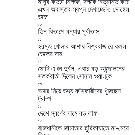
মানুষ কতটা নির্লজ্জ, দলকে বিভ্রান্ত করে
এখন অবাস্তব স্বপ্ন দেখাচ্ছেন: সোহেল
তাজ
১০
তিন বিভাগে বন্যার পূর্বাভাস
১১
হরমুজ খোলার আশায় বিশ্ববাজারে কমল
তেলের দাম
১২
মোদি এখন দুর্বল, এবার বড় আন্দোলনের
সতর্কবার্তা দিলেন সোনাম ওয়াংচুক
১৩
অস্ত্র নিয়ে তথ্য ফাঁসকারীদের খুঁজছেন
ট্রাম্প
১৪
দেশে স্বর্ণের দামে বড় লাফ
১৫
রাজধানীতে জামাতার ছুরিকাঘাতে মা-মেয়ে