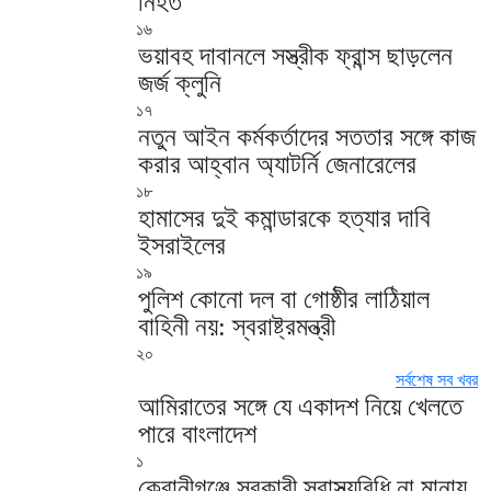
নিহত
১৬
ভয়াবহ দাবানলে সস্ত্রীক ফ্রান্স ছাড়লেন
জর্জ ক্লুনি
১৭
নতুন আইন কর্মকর্তাদের সততার সঙ্গে কাজ
করার আহ্বান অ্যাটর্নি জেনারেলের
১৮
হামাসের দুই কমান্ডারকে হত্যার দাবি
ইসরাইলের
১৯
পুলিশ কোনো দল বা গোষ্ঠীর লাঠিয়াল
বাহিনী নয়: স্বরাষ্ট্রমন্ত্রী
২০
সর্বশেষ সব খবর
আমিরাতের সঙ্গে যে একাদশ নিয়ে খেলতে
পারে বাংলাদেশ
১
কেরানীগঞ্জে সরকারী স্বাস্থ্যবিধি না মানায়