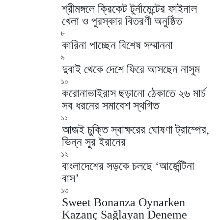
শ্রীমঙ্গলে ক্রিকেট টুর্নামেন্টের ফাইনাল
খেলা ও পুরস্কার বিতরণী অনুষ্ঠিত
৮
কারিনা পাচ্ছেন বিশেষ সম্মাননা
৯
দুবাই থেকে দেশে ফিরে আসছেন নাসুম
১০
করোনাভাইরাস ছড়ানো ঠেকাতে ২৬ মার্চ
সব ধরনের সমাবেশ স্থগিত
১১
আজই চুক্তি স্বাক্ষরের ঘোষণা ট্রাম্পের,
ভিন্ন সুর ইরানের
১২
বাংলাদেশের সড়কে চলছে ‘আর্জেন্টিনা
বাস’
১৩
Sweet Bonanza Oynarken
Kazanç Sağlayan Deneme