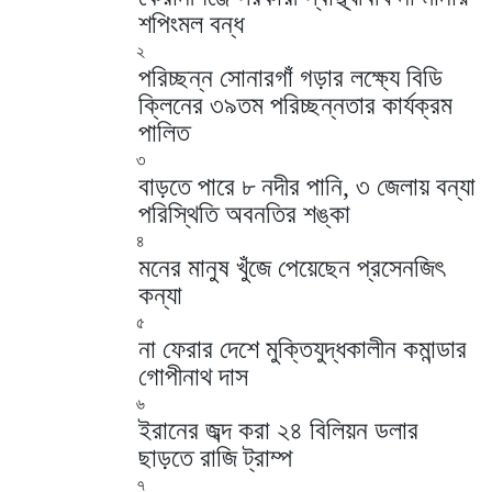
শপিংমল বন্ধ
২
পরিচ্ছন্ন সোনারগাঁ গড়ার লক্ষ্যে বিডি
ক্লিনের ৩৯তম পরিচ্ছন্নতার কার্যক্রম
পালিত
৩
বাড়তে পারে ৮ নদীর পানি, ৩ জেলায় বন্যা
পরিস্থিতি অবনতির শঙ্কা
৪
মনের মানুষ খুঁজে পেয়েছেন প্রসেনজিৎ
কন্যা
৫
না ফেরার দেশে মুক্তিযুদ্ধকালীন কমান্ডার
গোপীনাথ দাস
৬
ইরানের জব্দ করা ২৪ বিলিয়ন ডলার
ছাড়তে রাজি ট্রাম্প
৭