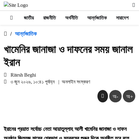
জাতীয়
রাজনীতি
অর্থনীতি
আর্ন্তজাতিক
সারাদেশ
/
আর্ন্তজাতিক
খামেনির জানাজা ও দাফনের সময় জানাল
ইরান
Ritesh Beghi
৩ জুন ২০২৬, ১০:৪১ পূর্বাহ্ন
|
অনলাইন সংস্করণ
অ-
অ+
ইরানের প্রয়াত সর্বোচ্চ নেতা আয়াতুল্লাহ আলী খামেনির জানাজা ও দাফন
অনুষ্ঠান জিলহজ মাসের শেষভাগ ও মহররমের শুরুর দিকে অনুষ্ঠিত হবে বলে