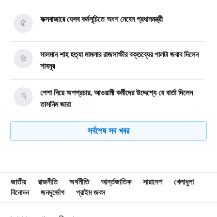
৫
কক্সবাজারে যেসব কর্মসূচিতে অংশ নেবেন প্রধানমন্ত্রী
৬
সালমান শাহ হত্যা মামলার রাজসাক্ষীর বক্তব্যের পালটা জবাব দিলেন
শাবনূর
৭
পেশা নিয়ে অপপ্রচার, আওয়ামী কর্মীদের উদ্দেশ্যে যে বার্তা দিলেন
তাসনিম জারা
সর্বশেষ সব খবর
৮
গাজায় ধ্বংসস্তূপ থেকে ১৯ লাশ উদ্ধার, বেশিরভাগ নারী-শিশু
৯
ব্রাজিলে হেলিকপ্টার বিধ্বস্ত হয়ে নিহত ৪
জাতীয়
রাজনীতি
অর্থনীতি
আর্ন্তজাতিক
সারাদেশ
খেলাধুলা
বিনোদন
জনদূর্ভোগ
প্রাইম জবস
১০
মানবসেবার জন্য রোটারির সম্মানজনক পদক পেলেন ডা. হাবিবুল্লাহ
তালুকদার রাসকিন