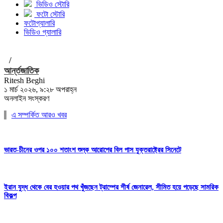
ভিডিও স্টোরি
ফটো স্টোরি
ফটোগ্যালারি
ভিডিও গ্যালারি
/
আর্ন্তজাতিক
Ritesh Beghi
১ মার্চ ২০২৬, ৯:২৮ অপরাহ্ন
অনলাইন সংস্করণ
এ সম্পর্কিত আরও খবর
ভারত-চীনের ওপর ১০০ শতাংশ শুল্ক আরোপের বিল পাস যুক্তরাষ্ট্রের সিনেটে
ইরান যুদ্ধ থেকে বের হওয়ার পথ খুঁজছেন ট্রাম্পের শীর্ষ জেনারেল, সীমিত হয়ে পড়েছে সামরিক
বিকল্প