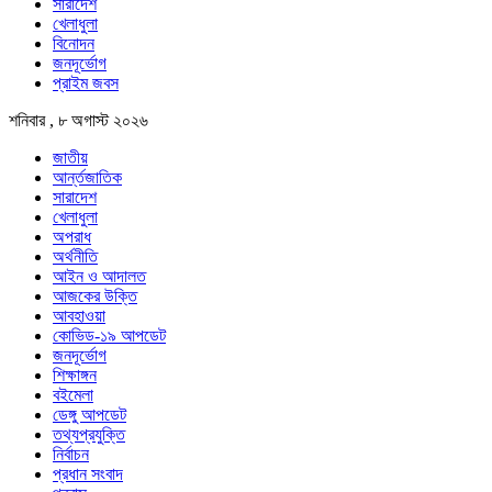
সারাদেশ
খেলাধুলা
বিনোদন
জনদূর্ভোগ
প্রাইম জবস
শনিবার , ৮ অগাস্ট ২০২৬
জাতীয়
আর্ন্তজাতিক
সারাদেশ
খেলাধুলা
অপরাধ
অর্থনীতি
আইন ও আদালত
আজকের উক্তি
আবহাওয়া
কোভিড-১৯ আপডেট
জনদূর্ভোগ
শিক্ষাঙ্গন
বইমেলা
ডেঙ্গু আপডেট
তথ্যপ্রযুক্তি
নির্বাচন
প্রধান সংবাদ