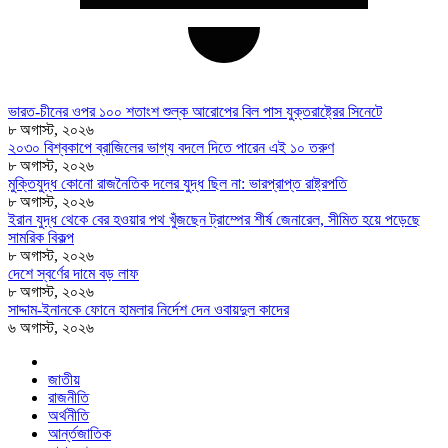
ভারত-চীনের ওপর ১০০ শতাংশ শুল্ক আরোপের বিল পাস যুক্তরাষ্ট্রের সিনেটে
৮ অগাস্ট, ২০২৬
২০৩০ বিশ্বকাপে ব্রাজিলের ভাগ্য বদলে দিতে পারেন এই ১০ তরুণ
৮ অগাস্ট, ২০২৬
মুক্তিযুদ্ধ কোনো রাজনৈতিক দলের যুদ্ধ ছিল না: ভারপ্রাপ্ত রাষ্ট্রপতি
৮ অগাস্ট, ২০২৬
ইরান যুদ্ধ থেকে বের হওয়ার পথ খুঁজছেন ট্রাম্পের শীর্ষ জেনারেল, সীমিত হয়ে পড়েছে
সামরিক বিকল্প
৮ অগাস্ট, ২০২৬
দেশে স্বর্ণের দামে বড় লাফ
৮ অগাস্ট, ২০২৬
সাদ্দাম-ইনানকে ফোনে হামলার নির্দেশ দেন ওবায়দুল কাদের
৬ অগাস্ট, ২০২৬
জাতীয়
রাজনীতি
অর্থনীতি
আর্ন্তজাতিক