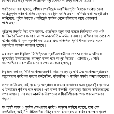
রোববার (০১ মার্চ) আলজাজিরার এক প্রতিবেদনে এ তথ্য জানানো হয়েছে।
প্রতিবেদনে বলা হয়েছে, রাশিয়ার প্রেসিডেন্ট ভ্লাদিমির পুতিন ইরানের সর্বোচ্চ নেতা
আয়াতুল্লাহ আলি খামেনির হত্যাকাণ্ডের নিন্দা জানিয়েছেন। রাশিয়ার বার্তা সংস্থা তাস
জানিয়েছে, পুতিন ইরানের প্রেসিডেন্ট মাসউদ পেজেশকিয়ানের কাছে শোকবার্তা
পাঠিয়েছেন।
পুতিনের উদ্ধৃতি দিয়ে তাস জানায়, খামেনিকে হত্যা করা হয়েছে নির্মমভাবে এবং এটি
মানবিক নৈতিকতার সব মানদণ্ড ও আন্তর্জাতিক আইনের লঙ্ঘন। রাশিয়ার পক্ষ থেকে এ
ঘটনায় গভীর উদ্বেগ প্রকাশ করা হয়েছে এবং আঞ্চলিক স্থিতিশীলতা রক্ষায় সংযম
প্রদর্শনের আহ্বান জানানো হয়েছে।
এর আগে এক বিবৃতিতে ফিলিস্তিনের স্বাধীনতাকামীদের সংগঠন হামাস এ ঘটনাকে
যুক্তরাষ্ট্র-ইসরায়েলের ‘জঘন্য’ হামলা বলে আখ্যা দিয়েছে। রোববার (০১ মার্চ)
আলজাজিরার এক প্রতিবেদনে এ তথ্য জানানো হয়েছে।
বিবৃতিতে বলা হয়, তিনি আমাদের জনগণ, আমাদের ন্যায্য দাবি এবং আমাদের প্রতিরোধ
আন্দোলনের প্রতি সব ধরনের রাজনৈতিক, কূটনৈতিক ও সামরিক সমর্থন প্রদান করেছেন।
হামাস জানিয়েছে, এই প্রকাশ্য আগ্রাসন ও জঘন্য অপরাধের জন্য যুক্তরাষ্ট্র প্রশাসন
ও ইসরায়েল পূর্ণ দায় বহন করবে। এই হামলা ইসলামী প্রজাতন্ত্র ইরানের সার্বভৌমত্বের
ওপর আঘাত। এর ফলে আঞ্চলিক নিরাপত্তা ও স্থিতিশীলতার ওপর গুরুতর প্রভাব
পড়বে।
সংগঠনটি আরব ও মুসলিম দেশগুলোর প্রতিও আহ্বান জানিয়ে বলেছে, তারা যেন
রাজনৈতিক, আইনি ও ঐতিহাসিক দায়িত্ব পালন করে দ্রুত ও কার্যকর পদক্ষেপ গ্রহণ