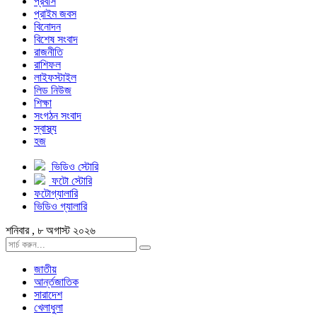
প্রবাস
প্রাইম জবস
বিনোদন
বিশেষ সংবাদ
রাজনীতি
রাশিফল
লাইফস্টাইল
লিড নিউজ
শিক্ষা
সংগঠন সংবাদ
স্বাস্থ্য
হজ
ভিডিও স্টোরি
ফটো স্টোরি
ফটোগ্যালারি
ভিডিও গ্যালারি
শনিবার , ৮ অগাস্ট ২০২৬
জাতীয়
আর্ন্তজাতিক
সারাদেশ
খেলাধুলা