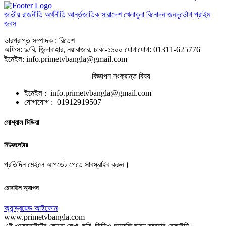
জাতীয়
রাজনীতি
অর্থনীতি
আর্ন্তজাতিক
সারাদেশ
খেলাধুলা
বিনোদন
জনদূর্ভোগ
প্রাইম
জবস
ভারপ্রাপ্ত সম্পাদক : রিতেশ
অফিস: ৯/বি, জিন্দাবাহার, নয়াবাজার, ঢাকা-১১০০ যোগাযোগ: 01311-625776
ইমেইল: info.primetvbangla@gmail.com
বিজ্ঞাপন সংক্রান্ত বিষয়
ইমেইল : info.primetvbangla@gmail.com
যোগাযোগ : 01912919507
সোশ্যাল মিডিয়া
নিউজলেটার
প্রতিদিন মেইলে আপডেট পেতে সাবস্ক্রাইব করুন।
মোবাইল অ্যাপস
অ্যান্ড্রয়েড
আইফোন
www.primetvbangla.com