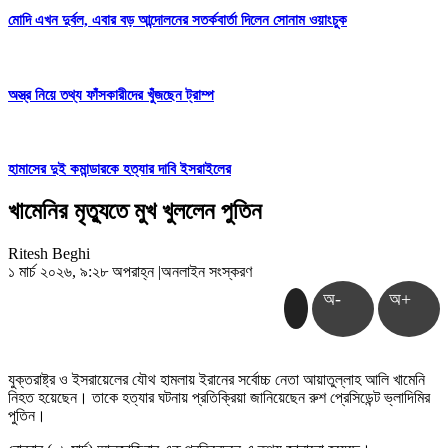
মোদি এখন দুর্বল, এবার বড় আন্দোলনের সতর্কবার্তা দিলেন সোনাম ওয়াংচুক
অস্ত্র নিয়ে তথ্য ফাঁসকারীদের খুঁজছেন ট্রাম্প
হামাসের দুই কমান্ডারকে হত্যার দাবি ইসরাইলের
খামেনির মৃত্যুতে মুখ খুললেন পুতিন
Ritesh Beghi
১ মার্চ ২০২৬, ৯:২৮ অপরাহ্ন
|
অনলাইন সংস্করণ
অ-
অ+
যুক্তরাষ্ট্র ও ইসরায়েলের যৌথ হামলায় ইরানের সর্বোচ্চ নেতা আয়াতুল্লাহ আলি খামেনি
নিহত হয়েছেন। তাকে হত্যার ঘটনায় প্রতিক্রিয়া জানিয়েছেন রুশ প্রেসিডেন্ট ভ্লাদিমির
পুতিন।