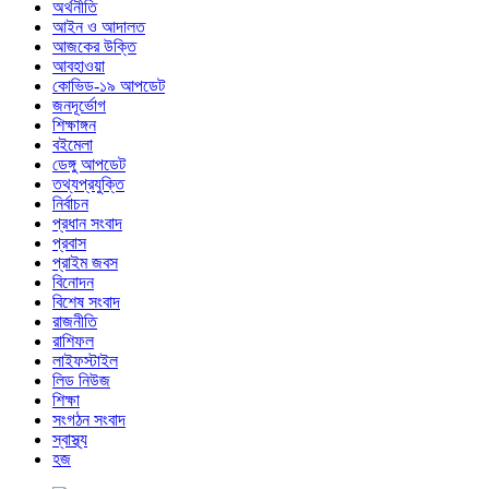
অর্থনীতি
আইন ও আদালত
আজকের উক্তি
আবহাওয়া
কোভিড-১৯ আপডেট
জনদূর্ভোগ
শিক্ষাঙ্গন
বইমেলা
ডেঙ্গু আপডেট
তথ্যপ্রযুক্তি
নির্বাচন
প্রধান সংবাদ
প্রবাস
প্রাইম জবস
বিনোদন
বিশেষ সংবাদ
রাজনীতি
রাশিফল
লাইফস্টাইল
লিড নিউজ
শিক্ষা
সংগঠন সংবাদ
স্বাস্থ্য
হজ