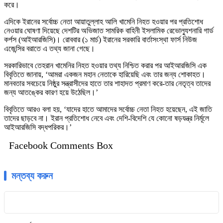
করে।
এদিকে ইরানের সর্বোচ্চ নেতা আয়াতুল্লাহ আলি খামেনি নিহত হওয়ার পর প্রতিশোধ
নেওয়ার ঘোষণা দিয়েছে দেশটির অভিজাত সামরিক বাহিনী ইসলামিক রেভোল্যুশনারি গার্ড
কর্পস (আইআরজিসি)। রোববার (১ মার্চ) ইরানের সরকারি বার্তাসংস্থা ফার্স নিউজ
এজেন্সির বরাতে এ তথ্য জানা গেছে।
সরকারিভাবে তেহরান খামেনির নিহত হওয়ার তথ্য নিশ্চিত করার পর আইআরজিসি এক
বিবৃতিতে জানায়, ‘আমরা একজন মহান নেতাকে হারিয়েছি এবং তার জন্য শোকাহত।
মানবতার সবচেয়ে নিষ্ঠুর সন্ত্রাসীদের হাতে তার শাহাদত প্রমাণ করে-তার নেতৃত্ব তাদের
জন্য আতঙ্কের কারণ হয়ে উঠেছিল।’
বিবৃতিতে আরও বলা হয়, ‘যাদের হাতে আমাদের সর্বোচ্চ নেতা নিহত হয়েছেন, এই জাতি
তাদের ছাড়বে না। ইরান প্রতিশোধ নেবে এবং দেশি-বিদেশি যে কোনো ষড়যন্ত্র নির্মূলে
আইআরজিসি বদ্ধপরিকর।’
Facebook Comments Box
মন্তব্য করুন