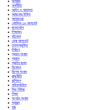
অপরাধ
অর্থনীতি
আইন ও আদালত
আজকের উক্তি
আবহাওয়া
কোভিড-১৯ আপডেট
জনদূর্ভোগ
শিক্ষাঙ্গন
বইমেলা
ডেঙ্গু আপডেট
তথ্যপ্রযুক্তি
নির্বাচন
প্রধান সংবাদ
প্রবাস
প্রাইম জবস
বিনোদন
বিশেষ সংবাদ
রাজনীতি
রাশিফল
লাইফস্টাইল
লিড নিউজ
শিক্ষা
সংগঠন সংবাদ
স্বাস্থ্য
হজ