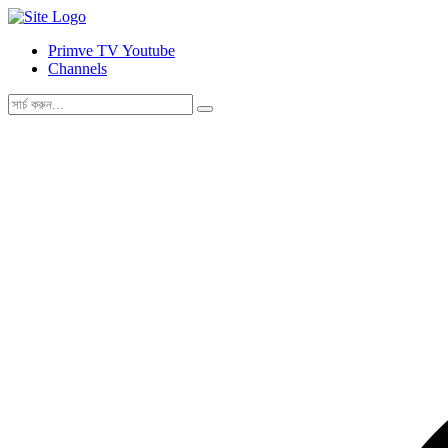
Primve TV Youtube
Channels