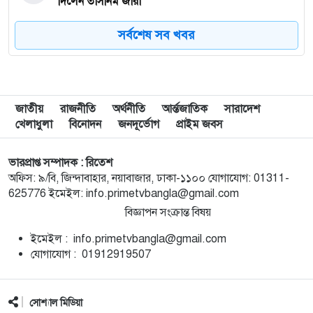
দিলেন তাসনিম জারা
সর্বশেষ সব খবর
৮
গাজায় ধ্বংসস্তূপ থেকে ১৯ লাশ উদ্ধার, বেশিরভাগ নারী-শিশু
৯
ব্রাজিলে হেলিকপ্টার বিধ্বস্ত হয়ে নিহত ৪
জাতীয়
রাজনীতি
অর্থনীতি
আর্ন্তজাতিক
সারাদেশ
খেলাধুলা
বিনোদন
জনদূর্ভোগ
প্রাইম জবস
১০
মানবসেবার জন্য রোটারির সম্মানজনক পদক পেলেন ডা.
হাবিবুল্লাহ তালুকদার রাসকিন
ভারপ্রাপ্ত সম্পাদক : রিতেশ
অফিস: ৯/বি, জিন্দাবাহার, নয়াবাজার, ঢাকা-১১০০ যোগাযোগ: 01311-
625776 ইমেইল: info.primetvbangla@gmail.com
১১
হাসিনার নির্দেশে গুম করা হয়েছিল সালাহউদ্দিন আহমদকে
বিজ্ঞাপন সংক্রান্ত বিষয়
ইমেইল : info.primetvbangla@gmail.com
১২
সময়মতো না আসায় ফ্লাইট মিস, দৌড়ে গিয়ে প্লেন থামাতে
যোগাযোগ : 01912919507
গেলেন দুই নারী (ভিডিও)
১৩
আলিয়ঁস ফ্রঁসেজে আসছে ‘নেচার ব্লিডস্’
সোশ্যাল মিডিয়া