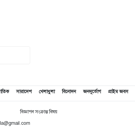
১৫
বাহিনী নয়: স্বরাষ্ট্রমন্ত্রী
১৬
২ গোলে এগিয়ে গিয়েও জিততে পারল
না রিয়াল মাদ্রিদ
১৭
আহসান উল্লাহ মাস্টার হত্যা মামলায়
আপিল শুনানি চলছে
১৮
যুদ্ধবিরতির উদ্যোগের মধ্যেও গাজায়
ইসরাইলি হামলা, নিহত ৮
তজাতিক
সারাদেশ
খেলাধুলা
বিনোদন
জনদূর্ভোগ
প্রাইম জবস
১৯
রাষ্ট্রপতি নির্বাচন ইসির সাংবিধানিক
এখতিয়ার: সালাহউদ্দিন আহমদ
বিজ্ঞাপন সংক্রান্ত বিষয়
২০
‘জুলাইয়ের লেন্স’ প্রদর্শনীতে ফুটে
gla@gmail.com
উঠেছে গণঅভ্যুত্থানের ভয়াবহতা