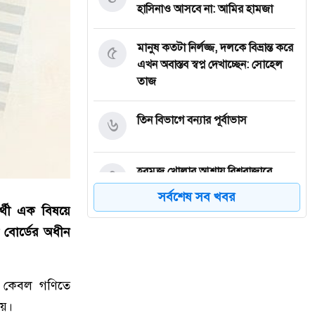
হাসিনাও আসবে না: আমির হামজা
৫
মানুষ কতটা নির্লজ্জ, দলকে বিভ্রান্ত করে
এখন অবাস্তব স্বপ্ন দেখাচ্ছেন: সোহেল
তাজ
৬
তিন বিভাগে বন্যার পূর্বাভাস
৭
হরমুজ খোলার আশায় বিশ্ববাজারে
কমল তেলের দাম
সর্বশেষ সব খবর
র্থী এক বিষয়ে
৮
মোদি এখন দুর্বল, এবার বড়
া বোর্ডের অধীন
আন্দোলনের সতর্কবার্তা দিলেন সোনাম
ওয়াংচুক
য়ে কেবল গণিতে
৯
অস্ত্র নিয়ে তথ্য ফাঁসকারীদের খুঁজছেন
েয়।