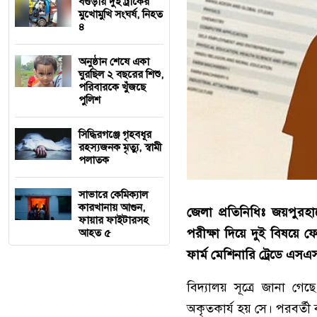
বগুড়ায় দুই ট্রাকের
মুখোমুখি সংঘর্ষ, নিহত
৪
অনুষ্ঠান শেষে একা
ঘুরছিল ২ বছরের শিশু,
পরিবারকে খুঁজছে
পুলিশ
সিদ্ধিরগঞ্জে গৃহবধূর
রহস্যজনক মৃত্যু, স্বামী
পলাতক
সাভারে কেমিক্যাল
কারখানায় আগুন,
জেলা প্রতিনিধিঃ জয়পুরহা
ফায়ার ফাইটারসহ
পরীক্ষা দিয়ে দুই বিষয়ে ফে
আহত ৫
ফার্ম মেশিনারি ট্রেডে এসএসস
বিদ্যালয় সূত্রে জানা গ
অকৃতকার্য হয় সে। পরবর্তী