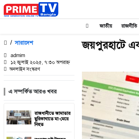
জাতীয়
রাজনীতি
জয়পুরহাটে এক 
/
সারাদেশ
admim
১২ জুলাই ২০২৫, ৭:৩০ অপরাহ্ন
অনলাইন সংস্করণ
এ সম্পর্কিত আরও খবর
রাজধানীতে জামাতার
ছুরিকাঘাতে মা-মেয়ে
নিহত