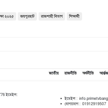
্ষা ২০২৫
জয়পুরহাট
রাজশাহী বিভাগ
শিক্ষার্থী
জাতীয়
রাজনীতি
অর্থনীতি
আর্ন্
5776 ইমেইল:
ইমেইল : info.primetvban
যোগাযোগ : 01912919507