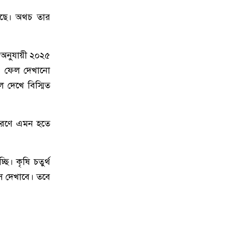
ট্রাম্প
েছে। অথচ তার
১০
দেশে স্বর্ণের দামে বড় লাফ
 অনুযায়ী ২০২৫
১১
রাজধানীতে জামাতার ছুরিকাঘাতে মা-
েও ফেল দেখানো
মেয়ে নিহত
 দেখে বিস্মিত
১২
ভয়াবহ দাবানলে সস্ত্রীক ফ্রান্স ছাড়লেন
জর্জ ক্লুনি
কারণে এমন হতে
১৩
নতুন আইন কর্মকর্তাদের সততার সঙ্গে
কাজ করার আহ্বান অ্যাটর্নি জেনারেলের
ি। কৃষি চতুর্থ
স দেখাবে। তবে
১৪
হামাসের দুই কমান্ডারকে হত্যার দাবি
ইসরাইলের
পুলিশ কোনো দল বা গোষ্ঠীর লাঠিয়াল