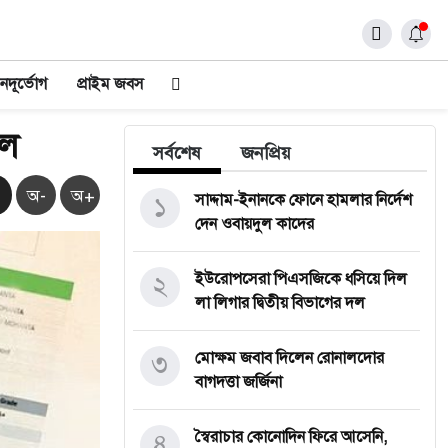
নদূর্ভোগ
প্রাইম জবস
েল
সর্বশেষ
জনপ্রিয়
অ-
অ+
১
সাদ্দাম-ইনানকে ফোনে হামলার নির্দেশ
দেন ওবায়দুল কাদের
২
ইউরোপসেরা পিএসজিকে ধসিয়ে দিল
লা লিগার দ্বিতীয় বিভাগের দল
৩
মোক্ষম জবাব দিলেন রোনালদোর
বাগদত্তা জর্জিনা
৪
স্বৈরাচার কোনোদিন ফিরে আসেনি,