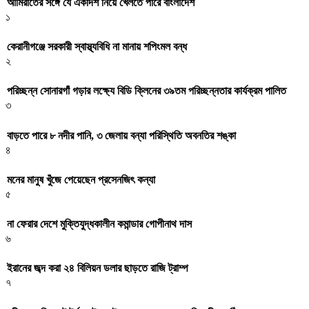
আমিরাতের সঙ্গে যে একাদশ নিয়ে খেলতে পারে বাংলাদেশ
১
কেরানীগঞ্জে সরকারী স্বাস্থ্যবিধি না মানায় শপিংমল বন্ধ
২
পরিচ্ছন্ন সোনারগাঁ গড়ার লক্ষ্যে বিডি ক্লিনের ৩৯তম পরিচ্ছন্নতার কার্যক্রম পালিত
৩
বাড়তে পারে ৮ নদীর পানি, ৩ জেলায় বন্যা পরিস্থিতি অবনতির শঙ্কা
৪
মনের মানুষ খুঁজে পেয়েছেন প্রসেনজিৎ কন্যা
৫
না ফেরার দেশে মুক্তিযুদ্ধকালীন কমান্ডার গোপীনাথ দাস
৬
ইরানের জব্দ করা ২৪ বিলিয়ন ডলার ছাড়তে রাজি ট্রাম্প
৭