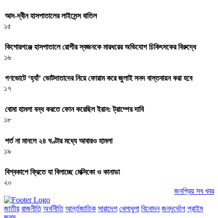
আদ-দ্বীন হাসপাতালের লাইসেন্স বাতিল
১৫
কিশোরগঞ্জে হাসপাতালে রোগীর স্বজনকে মারধরের অভিযোগ চিকিৎসকের বিরুদ্ধে
১৬
গণভোটে ‘হ্যাঁ’ ভোটদাতাদের নিয়ে ফোরাম করে জুলাই সনদ বাস্তবায়ন করা হবে
১৭
বোমা হামলা বন্ধ করতে ফোন করেছিল ইরান: ট্রাম্পের দাবি
১৮
শর্ত না মানলে ২৪ ঘণ্টার মধ্যে আবারও হামলা
১৯
বিশ্বকাপে ফ্রিতে যা বিলাচ্ছে মেক্সিকো ও কানাডা
২০
জনপ্রিয় সব খবর
জাতীয়
রাজনীতি
অর্থনীতি
আর্ন্তজাতিক
সারাদেশ
খেলাধুলা
বিনোদন
জনদূর্ভোগ
প্রাইম
জবস