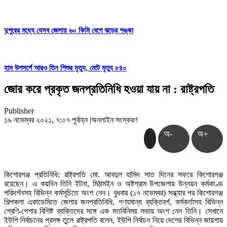
দুপুরের মধ্যে যেসব জেলায় ৬০ কিমি বেগে ঝড়ের শঙ্কা
হাম উপসর্গে আরও তিন শিশুর মৃত্যু, মোট মৃত্যু ৮৪০
জোর করে প্রকৃত জনপ্রতিনিধি হওয়া যায় না : রাষ্ট্রপতি
Publisher
১৯ নভেম্বর ২০২১, ৭:০৭ পূর্বাহ্ন
|
অনলাইন সংস্করণ
অ-
অ+
কিশোরগঞ্জ প্রতিনিধি: রাষ্ট্রপতি মো. আবদুল হামিদ সাত দিনের সফরে কিশোরগঞ্জ
রয়েছেন। এ কয়দিন তিনি ইটনা, মিঠামইন ও অষ্টগ্রাম উপজেলায় উন্নয়ন কর্মকাণ্ড
পরিদর্শনসহ বিভিন্ন কর্মসূচিতে অংশ নেন। বুধবার (১৭ নভেম্বর) সন্ধ্যার পর কিশোরগঞ্জ
শিল্পকলা একাডেমিতে জেলার জনপ্রতিনিধি, গণ্যমান্য ব্যক্তিবর্গ, কর্মকর্তাসহ বিভিন্ন
শ্রেণি-পেশার বিশিষ্ট ব্যক্তিদের সঙ্গে এক মতবিনিময় সভায় অংশ নেন তিনি। সেখানে
ইউপি নির্বাচনের প্রসঙ্গ তুলে রাষ্ট্রপতি বলেন, ইউপি নির্বাচন নিয়ে দেশের বিভিন্ন জায়গায়