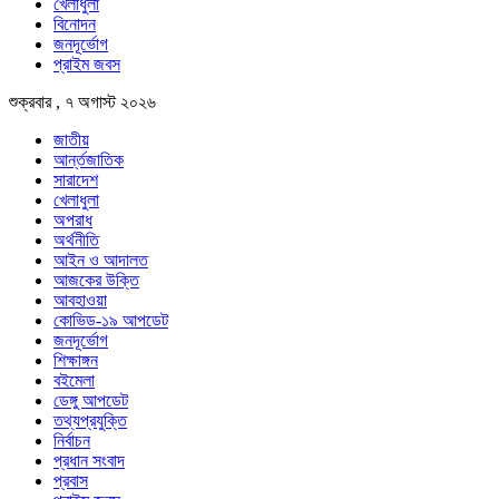
খেলাধুলা
বিনোদন
জনদূর্ভোগ
প্রাইম জবস
শুক্রবার , ৭ অগাস্ট ২০২৬
জাতীয়
আর্ন্তজাতিক
সারাদেশ
খেলাধুলা
অপরাধ
অর্থনীতি
আইন ও আদালত
আজকের উক্তি
আবহাওয়া
কোভিড-১৯ আপডেট
জনদূর্ভোগ
শিক্ষাঙ্গন
বইমেলা
ডেঙ্গু আপডেট
তথ্যপ্রযুক্তি
নির্বাচন
প্রধান সংবাদ
প্রবাস