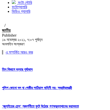
ফটো স্টোরি
ফটোগ্যালারি
ভিডিও গ্যালারি
/
জাতীয়
Publisher
১৯ নভেম্বর ২০২১, ৭:০৭ পূর্বাহ্ন
অনলাইন সংস্করণ
এ সম্পর্কিত আরও খবর
তিন বিভাগে বন্যার পূর্বাভাস
পুলিশ কোনো দল বা গোষ্ঠীর লাঠিয়াল বাহিনী নয়: স্বরাষ্ট্রমন্ত্রী
‘জুলাইয়ের লেন্স’ প্রদর্শনীতে ফুটে উঠেছে গণঅভ্যুত্থানের ভয়াবহতা