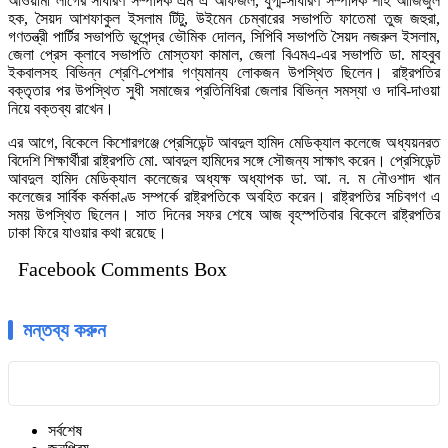
আওয়ামী লীগের সাধারণ সম্পাদক এম এ আফজল, যুগ্ম-সাধারণ সম্পাদক শাহ আজিজুল
হক, সৈয়দ আশফাকুল ইসলাম টিটু, উইমেন চেম্বারের সভাপতি ফাতেমা তুজ জহুরা,
গণতন্ত্রী পার্টির সভাপতি ভূপেন্দ্র ভৌমিক দোলন, সিপিবি সভাপতি সৈয়দ নজরুল ইসলাম,
জেলা প্রেস ক্লাবে সভাপতি মোস্তফা কামাল, জেলা বিএমএ-এর সভাপতি ডা. মাহবুব
ইকবালসহ বিভিন্ন শ্রেণি-পেশার গণ্যমান্য লোকজন উপস্থিত ছিলেন। রাষ্ট্রপতির
বক্তৃতার পর উপস্থিত সুধী সমাজের প্রতিনিধিরা জেলার বিভিন্ন সমস্যা ও দাবি-দাওয়া
নিয়ে বক্তব্য রাখেন।
এর আগে, বিকেলে কিশোরগঞ্জে প্রেসিডেন্ট আবদুল হামিদ মেডিক্যাল কলেজে অধ্যয়নরত
বিদেশি শিক্ষার্থীরা রাষ্ট্রপতি মো. আবদুল হামিদের সঙ্গে সৌজন্য সাক্ষাৎ করেন। প্রেসিডেন্ট
আবদুল হামিদ মেডিক্যাল কলেজের অধ্যক্ষ অধ্যাপক ডা. আ. ন. ম নৌওশাদ খান
কলেজের সার্বিক কর্মকাণ্ড সম্পর্কে রাষ্ট্রপতিকে অবহিত করেন। রাষ্ট্রপতির সচিবগণ এ
সময় উপস্থিত ছিলেন। সাত দিনের সফর শেষে আজ বৃহস্পতিবার বিকেলে রাষ্ট্রপতির
ঢাকা ফিরে যাওয়ার কথা রয়েছে।
Facebook Comments Box
মন্তব্য করুন
সর্বশেষ