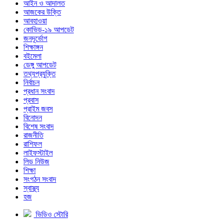
আইন ও আদালত
আজকের উক্তি
আবহাওয়া
কোভিড-১৯ আপডেট
জনদূর্ভোগ
শিক্ষাঙ্গন
বইমেলা
ডেঙ্গু আপডেট
তথ্যপ্রযুক্তি
নির্বাচন
প্রধান সংবাদ
প্রবাস
প্রাইম জবস
বিনোদন
বিশেষ সংবাদ
রাজনীতি
রাশিফল
লাইফস্টাইল
লিড নিউজ
শিক্ষা
সংগঠন সংবাদ
স্বাস্থ্য
হজ
ভিডিও স্টোরি