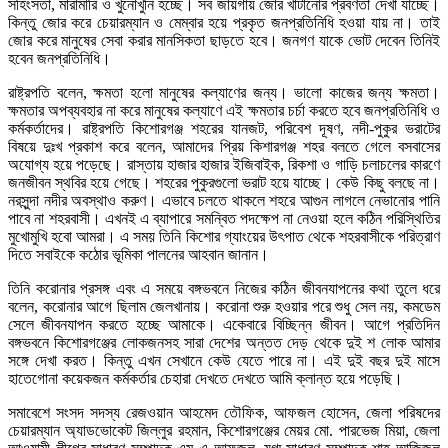
সহিংসতা, মারামারি ও খুনোখুনি হচ্ছে। সব জায়গায় জোর খাটানোর প্রবণতা দেখা যাচ্ছে।
কিন্তু জোর করে চেয়ারম্যান ও মেম্বার হয়ে প্রকৃত জনপ্রতিনিধি হওয়া যায় না। তাই
জোর করে মানুষের সেবা করার মানসিকতা ছাড়তে হবে। জনগণ যাকে ভোট দেবেন তিনিই
হবেন জনপ্রতিনিধি।
রাষ্ট্রপতি বলেন, ক্ষমতা হলো মানুষের কল্যাণের জন্য। ভালো কাজের জন্য ক্ষমতা।
ক্ষমতার অপব্যবহার না করে মানুষের কল্যাণে এই ক্ষমতার চর্চা করতে হবে জনপ্রতিনিধি ও
কর্মকর্তাদের। রাষ্ট্রপতি কিশোরগঞ্জ শহরের যানজট, পরিবেশ দূষণ, নদী-পুকুর ভরাটের
বিষয়ে দুঃখ প্রকাশ করে বলেন, আমাদের প্রিয় কিশারগঞ্জ শহর বলতে গেলে বসবাসের
অযোগ্য হয়ে পড়েছে। রাস্তায় হাজার হাজার ইজিবাইক, রিকশা ও গাড়ি চলাচলের কারণে
জনজীবন স্থবির হয়ে গেছে। শহরের পুকুরগুলো ভরাট হয়ে যাচ্ছে। কেউ কিছু বলছে না।
নরসুন্দা নদীর অবস্থাও করুণ। এভাবে চলতে থাকলে শহরে আগুন লাগলে নেভানোর পানি
পাবে না শহরবাসী। এখনই এ ব্যাপারে সমন্বিত পদক্ষেপ না নেওয়া হলে কঠিন পরিস্থিতির
মুখোমুখি হবো আমরা। এ সময় তিনি কিশোর গ্যাংয়ের উৎপাত থেকে শহরবাসীকে পরিত্রাণ
দিতে সবাইকে কঠোর ভূমিকা পালনের আহবান জানান।
তিনি করোনার প্রসঙ্গ এবং এ সময়ে বঙ্গভবনে নিজের কঠিন জীবনযাপনের কথা তুলে ধরে
বলেন, করোনার আগে ছিলাম জেলখানায়। করোনা শুরু হওয়ার পরে শুধু সেল নয়, কমডেম
সেলে জীবনযাপন করতে হচ্ছে আমাকে। একেবারে বিচ্ছিন্ন জীবন। আগে প্রতিদিন
বঙ্গভবনে কিশোরগঞ্জের লোকজনসহ সারা দেশের অন্তত দেড় থেকে দুই শ লোক আমার
সঙ্গে দেখা করত। কিন্তু এখন সেখানে কেউ যেতে পারে না। এই দুই বছর দুই মাসে
হাতেগোনা কয়েকজন কর্মকর্তার চেহারা দেখতে দেখতে আমি ক্লান্ত হয়ে পড়েছি।
সমাবেশে সংসদ সদস্য রেজওয়ান আহমেদ তৌফিক, আফজল হোসেন, জেলা পরিষদের
চেয়ারম্যান অ্যাডভোকেট জিল্লুর রহমান, কিশোরগঞ্জের মেয়র মো. পারভেজ মিয়া, জেলা