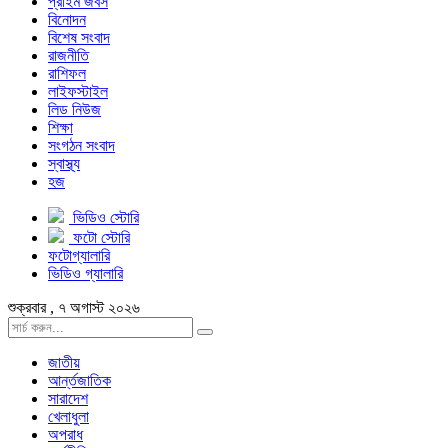
প্রাইম জবস
বিনোদন
বিশেষ সংবাদ
রাজনীতি
রাশিফল
লাইফস্টাইল
লিড নিউজ
শিক্ষা
সংগঠন সংবাদ
স্বাস্থ্য
হজ
ভিডিও স্টোরি
ফটো স্টোরি
ফটোগ্যালারি
ভিডিও গ্যালারি
শুক্রবার , ৭ অগাস্ট ২০২৬
জাতীয়
আর্ন্তজাতিক
সারাদেশ
খেলাধুলা
অপরাধ