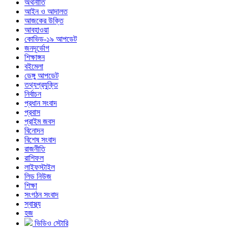
অর্থনীতি
আইন ও আদালত
আজকের উক্তি
আবহাওয়া
কোভিড-১৯ আপডেট
জনদূর্ভোগ
শিক্ষাঙ্গন
বইমেলা
ডেঙ্গু আপডেট
তথ্যপ্রযুক্তি
নির্বাচন
প্রধান সংবাদ
প্রবাস
প্রাইম জবস
বিনোদন
বিশেষ সংবাদ
রাজনীতি
রাশিফল
লাইফস্টাইল
লিড নিউজ
শিক্ষা
সংগঠন সংবাদ
স্বাস্থ্য
হজ
ভিডিও স্টোরি