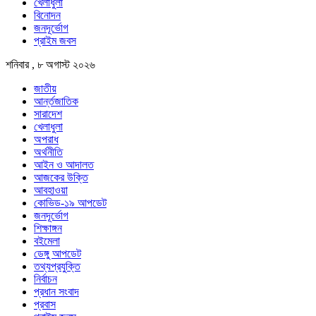
খেলাধুলা
বিনোদন
জনদূর্ভোগ
প্রাইম জবস
শনিবার , ৮ অগাস্ট ২০২৬
জাতীয়
আর্ন্তজাতিক
সারাদেশ
খেলাধুলা
অপরাধ
অর্থনীতি
আইন ও আদালত
আজকের উক্তি
আবহাওয়া
কোভিড-১৯ আপডেট
জনদূর্ভোগ
শিক্ষাঙ্গন
বইমেলা
ডেঙ্গু আপডেট
তথ্যপ্রযুক্তি
নির্বাচন
প্রধান সংবাদ
প্রবাস