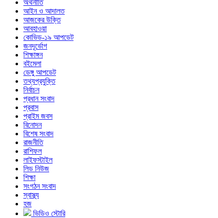
অর্থনীতি
আইন ও আদালত
আজকের উক্তি
আবহাওয়া
কোভিড-১৯ আপডেট
জনদূর্ভোগ
শিক্ষাঙ্গন
বইমেলা
ডেঙ্গু আপডেট
তথ্যপ্রযুক্তি
নির্বাচন
প্রধান সংবাদ
প্রবাস
প্রাইম জবস
বিনোদন
বিশেষ সংবাদ
রাজনীতি
রাশিফল
লাইফস্টাইল
লিড নিউজ
শিক্ষা
সংগঠন সংবাদ
স্বাস্থ্য
হজ
ভিডিও স্টোরি