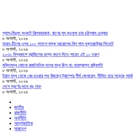
গ্যাস-বিদ্যুৎ সংকটে শিল্পকারখানা, ঋণের সুদ মওকুফ চায় চট্টগ্রাম চেম্বার
৮ অগাস্ট, ২০২৬
ভারত-চীনের ওপর ১০০ শতাংশ শুল্ক আরোপের বিল পাস যুক্তরাষ্ট্রের সিনেটে
৮ অগাস্ট, ২০২৬
২০৩০ বিশ্বকাপে ব্রাজিলের ভাগ্য বদলে দিতে পারেন এই ১০ তরুণ
৮ অগাস্ট, ২০২৬
মুক্তিযুদ্ধ কোনো রাজনৈতিক দলের যুদ্ধ ছিল না: ভারপ্রাপ্ত রাষ্ট্রপতি
৮ অগাস্ট, ২০২৬
ইরান যুদ্ধ থেকে বের হওয়ার পথ খুঁজছেন ট্রাম্পের শীর্ষ জেনারেল, সীমিত হয়ে পড়েছে সামরি
৮ অগাস্ট, ২০২৬
দেশে স্বর্ণের দামে বড় লাফ
৮ অগাস্ট, ২০২৬
জাতীয়
রাজনীতি
অর্থনীতি
আর্ন্তজাতিক
সারাদেশ