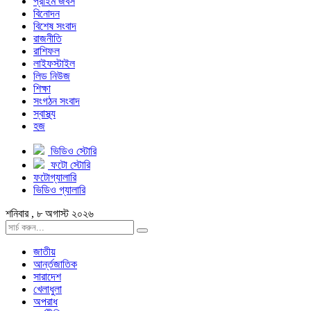
প্রাইম জবস
বিনোদন
বিশেষ সংবাদ
রাজনীতি
রাশিফল
লাইফস্টাইল
লিড নিউজ
শিক্ষা
সংগঠন সংবাদ
স্বাস্থ্য
হজ
ভিডিও স্টোরি
ফটো স্টোরি
ফটোগ্যালারি
ভিডিও গ্যালারি
শনিবার , ৮ অগাস্ট ২০২৬
জাতীয়
আর্ন্তজাতিক
সারাদেশ
খেলাধুলা
অপরাধ