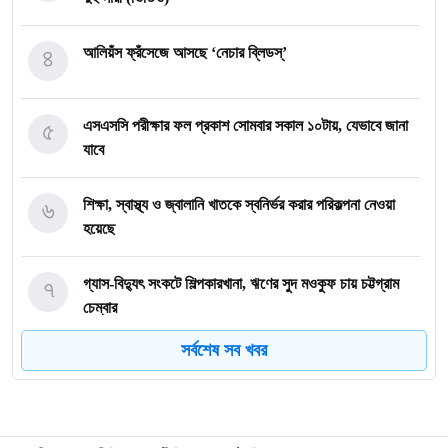
৪
আলিয়ঁস ফ্রঁসেজে আসছে ‘নেচার ব্লিডস্’
৫
এসএসসি পরীক্ষার ফল প্রকাশ সোমবার সকাল ১০টায়, যেভাবে জানা
যাবে
৬
শিক্ষা, স্বাস্থ্য ও জ্বালানি খাতকে স্বনির্ভর করার পরিকল্পনা নেওয়া
হয়েছে
৭
গ্যাস-বিদ্যুৎ সংকটে শিল্পকারখানা, ঋণের সুদ মওকুফ চায় চট্টগ্রাম
চেম্বার
সর্বশেষ সব খবর
৮
ভারত-চীনের ওপর ১০০ শতাংশ শুল্ক আরোপের বিল পাস যুক্তরাষ্ট্রের
সিনেটে
৯
২০৩০ বিশ্বকাপে ব্রাজিলের ভাগ্য বদলে দিতে পারেন এই ১০ তরুণ