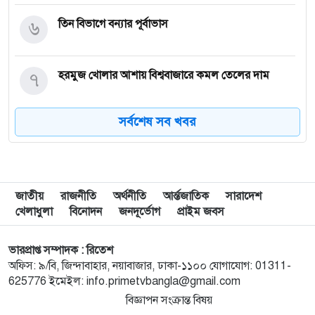
৬
তিন বিভাগে বন্যার পূর্বাভাস
৭
হরমুজ খোলার আশায় বিশ্ববাজারে কমল তেলের দাম
সর্বশেষ সব খবর
৮
মোদি এখন দুর্বল, এবার বড় আন্দোলনের সতর্কবার্তা
দিলেন সোনাম ওয়াংচুক
৯
অস্ত্র নিয়ে তথ্য ফাঁসকারীদের খুঁজছেন ট্রাম্প
জাতীয়
রাজনীতি
অর্থনীতি
আর্ন্তজাতিক
সারাদেশ
খেলাধুলা
বিনোদন
জনদূর্ভোগ
প্রাইম জবস
১০
দেশে স্বর্ণের দামে বড় লাফ
ভারপ্রাপ্ত সম্পাদক : রিতেশ
অফিস: ৯/বি, জিন্দাবাহার, নয়াবাজার, ঢাকা-১১০০ যোগাযোগ: 01311-
625776 ইমেইল: info.primetvbangla@gmail.com
১১
রাজধানীতে জামাতার ছুরিকাঘাতে মা-মেয়ে নিহত
বিজ্ঞাপন সংক্রান্ত বিষয়