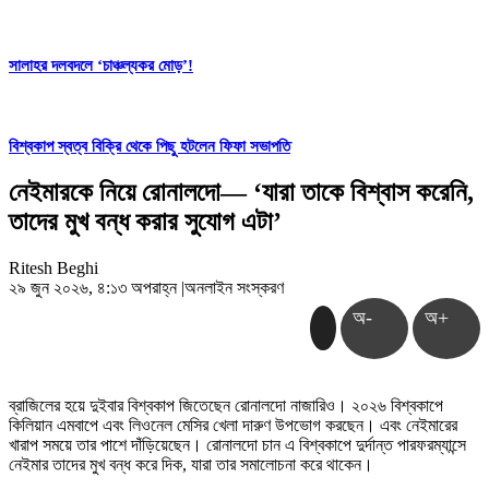
সালাহর দলবদলে ‘চাঞ্চল্যকর মোড়’!
বিশ্বকাপ স্বত্ব বিক্রি থেকে পিছু হটলেন ফিফা সভাপতি
নেইমারকে নিয়ে রোনালদো— ‘যারা তাকে বিশ্বাস করেনি,
তাদের মুখ বন্ধ করার সুযোগ এটা’
Ritesh Beghi
২৯ জুন ২০২৬, ৪:১৩ অপরাহ্ন
|
অনলাইন সংস্করণ
অ-
অ+
ব্রাজিলের হয়ে দুইবার বিশ্বকাপ জিতেছেন রোনালদো নাজারিও। ২০২৬ বিশ্বকাপে
কিলিয়ান এমবাপে এবং লিওনেল মেসির খেলা দারুণ উপভোগ করছেন। এবং নেইমারের
খারাপ সময়ে তার পাশে দাঁড়িয়েছেন। রোনালদো চান এ বিশ্বকাপে দুর্দান্ত পারফরম্যান্সে
নেইমার তাদের মুখ বন্ধ করে দিক, যারা তার সমালোচনা করে থাকেন।