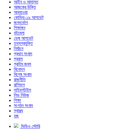
আইন ও আদালত
আজকের উক্তি
আবহাওয়া
কোভিড-১৯ আপডেট
জনদূর্ভোগ
শিক্ষাঙ্গন
বইমেলা
ডেঙ্গু আপডেট
তথ্যপ্রযুক্তি
নির্বাচন
প্রধান সংবাদ
প্রবাস
প্রাইম জবস
বিনোদন
বিশেষ সংবাদ
রাজনীতি
রাশিফল
লাইফস্টাইল
লিড নিউজ
শিক্ষা
সংগঠন সংবাদ
স্বাস্থ্য
হজ
ভিডিও স্টোরি