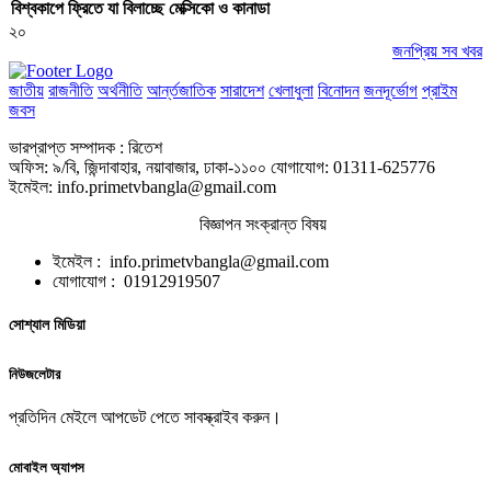
বিশ্বকাপে ফ্রিতে যা বিলাচ্ছে মেক্সিকো ও কানাডা
২০
জনপ্রিয় সব খবর
জাতীয়
রাজনীতি
অর্থনীতি
আর্ন্তজাতিক
সারাদেশ
খেলাধুলা
বিনোদন
জনদূর্ভোগ
প্রাইম
জবস
ভারপ্রাপ্ত সম্পাদক : রিতেশ
অফিস: ৯/বি, জিন্দাবাহার, নয়াবাজার, ঢাকা-১১০০ যোগাযোগ: 01311-625776
ইমেইল: info.primetvbangla@gmail.com
বিজ্ঞাপন সংক্রান্ত বিষয়
ইমেইল : info.primetvbangla@gmail.com
যোগাযোগ : 01912919507
সোশ্যাল মিডিয়া
নিউজলেটার
প্রতিদিন মেইলে আপডেট পেতে সাবস্ক্রাইব করুন।
মোবাইল অ্যাপস