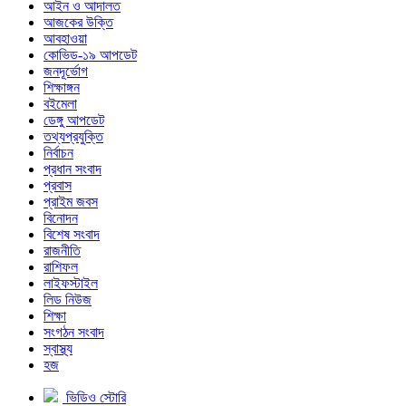
আইন ও আদালত
আজকের উক্তি
আবহাওয়া
কোভিড-১৯ আপডেট
জনদূর্ভোগ
শিক্ষাঙ্গন
বইমেলা
ডেঙ্গু আপডেট
তথ্যপ্রযুক্তি
নির্বাচন
প্রধান সংবাদ
প্রবাস
প্রাইম জবস
বিনোদন
বিশেষ সংবাদ
রাজনীতি
রাশিফল
লাইফস্টাইল
লিড নিউজ
শিক্ষা
সংগঠন সংবাদ
স্বাস্থ্য
হজ
ভিডিও স্টোরি