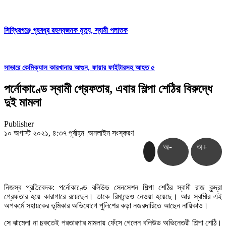
সিদ্ধিরগঞ্জে গৃহবধূর রহস্যজনক মৃত্যু, স্বামী পলাতক
সাভারে কেমিক্যাল কারখানায় আগুন, ফায়ার ফাইটারসহ আহত ৫
পর্নোকাণ্ডে স্বামী গ্রেফতার, এবার শিল্পা শেঠির বিরুদ্ধে
দুই মামলা
Publisher
১০ অগাস্ট ২০২১, ৪:৩৭ পূর্বাহ্ন
|
অনলাইন সংস্করণ
অ-
অ+
নিজস্ব প্রতিবেদক: পর্নোকাণ্ডে বলিউড সেনসেশন শিল্পা শেঠির স্বামী রাজ কুন্দ্রা
গ্রেফতার হয়ে কারাগারে রয়েছেন। তাকে রিমান্ডেও নেওয়া হয়েছে। আর স্বামীর এই
অপকর্মে সহায়কের ভূমিকার অভিযোগে পুলিশের কড়া নজরদারিতে আছেন নায়িকাও।
সে ঝামেলা না চুকতেই প্রতারণার মামলায় ফেঁসে গেলেন বলিউড অভিনেত্রী শিল্পা শেঠি।