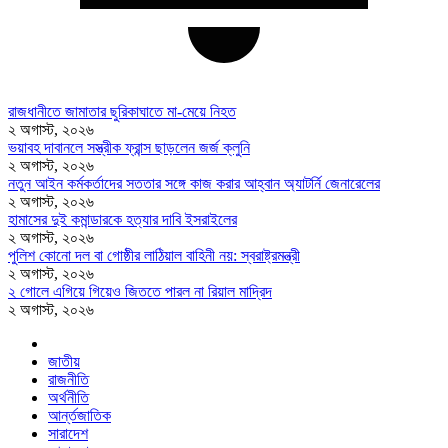
রাজধানীতে জামাতার ছুরিকাঘাতে মা-মেয়ে নিহত
২ অগাস্ট, ২০২৬
ভয়াবহ দাবানলে সস্ত্রীক ফ্রান্স ছাড়লেন জর্জ ক্লুনি
২ অগাস্ট, ২০২৬
নতুন আইন কর্মকর্তাদের সততার সঙ্গে কাজ করার আহ্বান অ্যাটর্নি জেনারেলের
২ অগাস্ট, ২০২৬
হামাসের দুই কমান্ডারকে হত্যার দাবি ইসরাইলের
২ অগাস্ট, ২০২৬
পুলিশ কোনো দল বা গোষ্ঠীর লাঠিয়াল বাহিনী নয়: স্বরাষ্ট্রমন্ত্রী
২ অগাস্ট, ২০২৬
২ গোলে এগিয়ে গিয়েও জিততে পারল না রিয়াল মাদ্রিদ
২ অগাস্ট, ২০২৬
জাতীয়
রাজনীতি
অর্থনীতি
আর্ন্তজাতিক
সারাদেশ