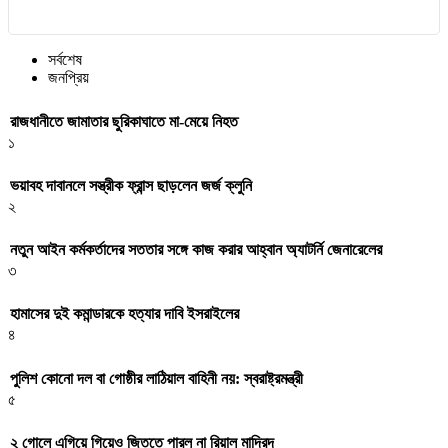
সর্বশেষ
জনপ্রিয়
রাজধানীতে জামাতার ছুরিকাঘাতে মা-মেয়ে নিহত
১
ভয়াবহ দাবানলে সস্ত্রীক ফ্রান্স ছাড়লেন জর্জ ক্লুনি
২
নতুন আইন কর্মকর্তাদের সততার সঙ্গে কাজ করার আহ্বান অ্যাটর্নি জেনারেলের
৩
হামাসের দুই কমান্ডারকে হত্যার দাবি ইসরাইলের
৪
পুলিশ কোনো দল বা গোষ্ঠীর লাঠিয়াল বাহিনী নয়: স্বরাষ্ট্রমন্ত্রী
৫
২ গোলে এগিয়ে গিয়েও জিততে পারল না রিয়াল মাদ্রিদ