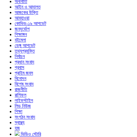
অর্থনীতি
আইন ও আদালত
আজকের উক্তি
আবহাওয়া
কোভিড-১৯ আপডেট
জনদূর্ভোগ
শিক্ষাঙ্গন
বইমেলা
ডেঙ্গু আপডেট
তথ্যপ্রযুক্তি
নির্বাচন
প্রধান সংবাদ
প্রবাস
প্রাইম জবস
বিনোদন
বিশেষ সংবাদ
রাজনীতি
রাশিফল
লাইফস্টাইল
লিড নিউজ
শিক্ষা
সংগঠন সংবাদ
স্বাস্থ্য
হজ
ভিডিও স্টোরি