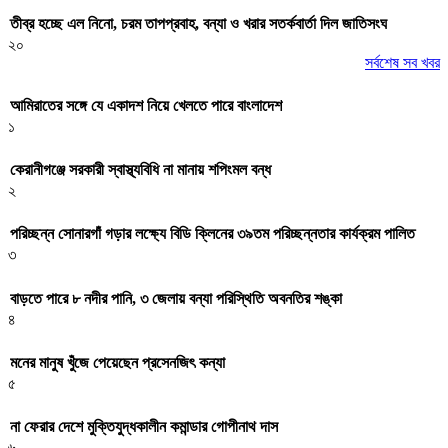
তীব্র হচ্ছে এল নিনো, চরম তাপপ্রবাহ, বন্যা ও খরার সতর্কবার্তা দিল জাতিসংঘ
২০
সর্বশেষ সব খবর
আমিরাতের সঙ্গে যে একাদশ নিয়ে খেলতে পারে বাংলাদেশ
১
কেরানীগঞ্জে সরকারী স্বাস্থ্যবিধি না মানায় শপিংমল বন্ধ
২
পরিচ্ছন্ন সোনারগাঁ গড়ার লক্ষ্যে বিডি ক্লিনের ৩৯তম পরিচ্ছন্নতার কার্যক্রম পালিত
৩
বাড়তে পারে ৮ নদীর পানি, ৩ জেলায় বন্যা পরিস্থিতি অবনতির শঙ্কা
৪
মনের মানুষ খুঁজে পেয়েছেন প্রসেনজিৎ কন্যা
৫
না ফেরার দেশে মুক্তিযুদ্ধকালীন কমান্ডার গোপীনাথ দাস
৬