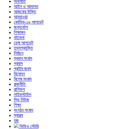
অর্থনীতি
আইন ও আদালত
আজকের উক্তি
আবহাওয়া
কোভিড-১৯ আপডেট
জনদূর্ভোগ
শিক্ষাঙ্গন
বইমেলা
ডেঙ্গু আপডেট
তথ্যপ্রযুক্তি
নির্বাচন
প্রধান সংবাদ
প্রবাস
প্রাইম জবস
বিনোদন
বিশেষ সংবাদ
রাজনীতি
রাশিফল
লাইফস্টাইল
লিড নিউজ
শিক্ষা
সংগঠন সংবাদ
স্বাস্থ্য
হজ
ভিডিও স্টোরি