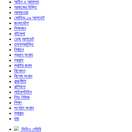
আইন ও আদালত
আজকের উক্তি
আবহাওয়া
কোভিড-১৯ আপডেট
জনদূর্ভোগ
শিক্ষাঙ্গন
বইমেলা
ডেঙ্গু আপডেট
তথ্যপ্রযুক্তি
নির্বাচন
প্রধান সংবাদ
প্রবাস
প্রাইম জবস
বিনোদন
বিশেষ সংবাদ
রাজনীতি
রাশিফল
লাইফস্টাইল
লিড নিউজ
শিক্ষা
সংগঠন সংবাদ
স্বাস্থ্য
হজ
ভিডিও স্টোরি