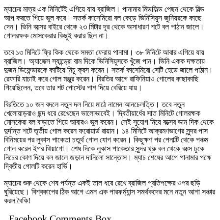
ম্যাচের মাত্র এক মিনিটেই এগিয়ে যায় ব্রাজিল। পানামার মিডফিল্ড পেছন থেকে বিল্ড
আপ করতে গিয়ে ভুল করে। সতর্ক কাসেমিরো বল কেড়ে ভিনিসিয়ুস জুনিয়রকে কাছে
দেন। ভিনি বক্সের বাইরে থেকে ২৩ মিটার দূর থেকে অসাধারণ শটে বল পাঠান জালে।
গোলরক্ষক মোসকেরার কিছুই করার ছিল না।
তবে ১৩ মিনিটে ফ্রি কিক থেকে সমতা ফেরায় পানামা। ৩৮ মিনিটে আবার এগিয়ে যায়
ব্রাজিল। অ্যালেক্স স্যান্ড্রো বাম দিকে ভিনিসিয়ুসকে খুঁজে পান। ভিনি একক দক্ষতায়
দুজন ডিফেন্ডারকে কাটিয়ে নিচু ক্রস করেন। সতর্ক কাসেমিরো সেটি হেডে জালে পাঠান।
রেফারি যাচাই করে গোল মঞ্জুর করেন। বিরতির আগে রাফিনিয়াও গোলের কাছাকাছি
গিয়েছিলেন, তবে তার শট পোস্টের পাশ দিয়ে বেরিয়ে যায়।
বিরতিতে ১০ জন বদলে নতুন দল নিয়ে মাঠে নামেন আনচেলত্তি। তবে নতুন
খেলোয়াড়রাও ছন্দ ধরে রেখেছেন ভালোভাবেই। দ্বিতীয়ার্ধের সাত মিনিটে গোলরক্ষক
মোসকেরা বল বাড়াতে গিয়ে আবারও ভুল করেন। সেই সুযোগ নিয়ে বক্সের ডান দিক থেকে
দুর্দান্ত শটে তৃতীয় গোল করেন ফরোয়ার্ড রায়ান। ১৪ মিনিটে আক্রমণভাগের সুন্দর পাস
বিনিময়ের পর লুকাস পাকেতা চতুর্থ গোল যোগ করেন। কিছুক্ষণ পর পেনাল্টি থেকে পঞ্চম
গোল করেন ইগর থিয়াগো। শেষ দিকে লুকাস পাকেতার সুন্দর থ্রু বল থেকে বক্সে ঢুকে
নিচের কোণ দিয়ে বল জালে জড়ান দানিলো সান্তোস। ম্যাচ শেষের আগে পানামার পক্ষে
দ্বিতীয় গোলটি করেন হার্ভি।
ম্যাচের শুরু থেকে শেষ পর্যন্ত একই তাল ধরে রেখে ব্রাজিল প্রতিপক্ষের ওপর ছড়ি
ঘুরিয়েছে। বিশ্বকাপের ঠিক আগে এমন এক পারফর্ম্যান্স সমর্থকদের মনে নতুন আশা সঞ্চার
করল বৈকি!
Facebook Comments Box