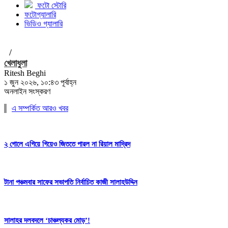
ফটো স্টোরি
ফটোগ্যালারি
ভিডিও গ্যালারি
/
খেলাধুলা
Ritesh Beghi
১ জুন ২০২৬, ১০:৪৩ পূর্বাহ্ন
অনলাইন সংস্করণ
এ সম্পর্কিত আরও খবর
২ গোলে এগিয়ে গিয়েও জিততে পারল না রিয়াল মাদ্রিদ
টানা পঞ্চমবার সাফের সভাপতি নির্বাচিত কাজী সালাহউদ্দিন
সালাহর দলবদলে ‘চাঞ্চল্যকর মোড়’!