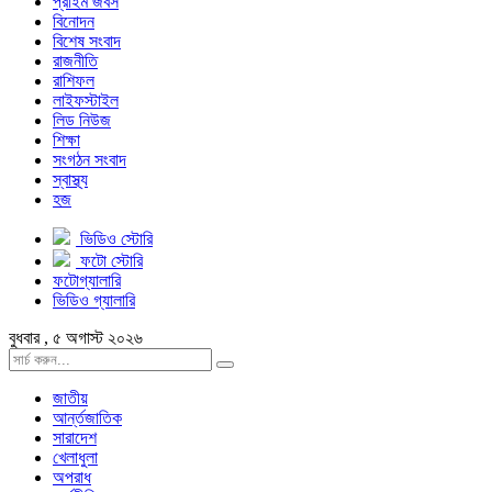
প্রাইম জবস
বিনোদন
বিশেষ সংবাদ
রাজনীতি
রাশিফল
লাইফস্টাইল
লিড নিউজ
শিক্ষা
সংগঠন সংবাদ
স্বাস্থ্য
হজ
ভিডিও স্টোরি
ফটো স্টোরি
ফটোগ্যালারি
ভিডিও গ্যালারি
বুধবার , ৫ অগাস্ট ২০২৬
জাতীয়
আর্ন্তজাতিক
সারাদেশ
খেলাধুলা
অপরাধ