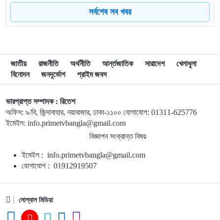
৮
মোদি এখন দুর্বল, এবার বড় আন্দোলনের সতর্কবার্তা দিলেন সোনাম
সর্বশেষ সব খবর
ওয়াংচুক
৯
অস্ত্র নিয়ে তথ্য ফাঁসকারীদের খুঁজছেন ট্রাম্প
জাতীয়
রাজনীতি
অর্থনীতি
আর্ন্তজাতিক
সারাদেশ
খেলাধুলা
বিনোদন
জনদূর্ভোগ
প্রাইম জবস
১০
দেশে স্বর্ণের দামে বড় লাফ
ভারপ্রাপ্ত সম্পাদক : রিতেশ
অফিস: ৯/বি, জিন্দাবাহার, নয়াবাজার, ঢাকা-১১০০ যোগাযোগ: 01311-625776
১১
রাজধানীতে জামাতার ছুরিকাঘাতে মা-মেয়ে নিহত
ইমেইল: info.primetvbangla@gmail.com
বিজ্ঞাপন সংক্রান্ত বিষয়
১২
ভয়াবহ দাবানলে সস্ত্রীক ফ্রান্স ছাড়লেন জর্জ ক্লুনি
ইমেইল : info.primetvbangla@gmail.com
যোগাযোগ : 01912919507
১৩
নতুন আইন কর্মকর্তাদের সততার সঙ্গে কাজ করার আহ্বান অ্যাটর্নি
জেনারেলের
সোশ্যাল মিডিয়া