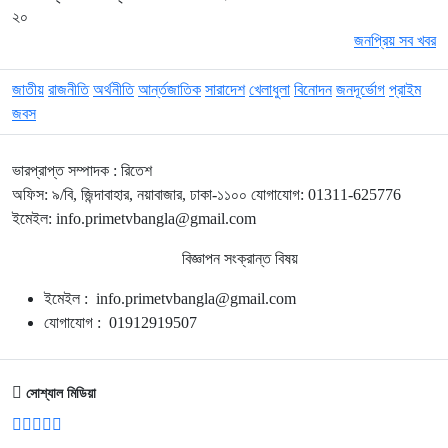
২০
জনপ্রিয় সব খবর
জাতীয়
রাজনীতি
অর্থনীতি
আর্ন্তজাতিক
সারাদেশ
খেলাধুলা
বিনোদন
জনদূর্ভোগ
প্রাইম
জবস
ভারপ্রাপ্ত সম্পাদক : রিতেশ
অফিস: ৯/বি, জিন্দাবাহার, নয়াবাজার, ঢাকা-১১০০ যোগাযোগ: 01311-625776
ইমেইল: info.primetvbangla@gmail.com
বিজ্ঞাপন সংক্রান্ত বিষয়
ইমেইল : info.primetvbangla@gmail.com
যোগাযোগ : 01912919507
সোশ্যাল মিডিয়া