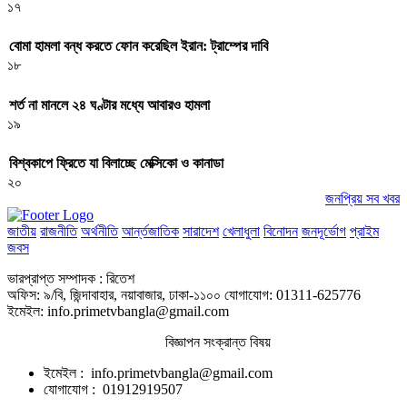
১৭
বোমা হামলা বন্ধ করতে ফোন করেছিল ইরান: ট্রাম্পের দাবি
১৮
শর্ত না মানলে ২৪ ঘণ্টার মধ্যে আবারও হামলা
১৯
বিশ্বকাপে ফ্রিতে যা বিলাচ্ছে মেক্সিকো ও কানাডা
২০
জনপ্রিয় সব খবর
জাতীয়
রাজনীতি
অর্থনীতি
আর্ন্তজাতিক
সারাদেশ
খেলাধুলা
বিনোদন
জনদূর্ভোগ
প্রাইম
জবস
ভারপ্রাপ্ত সম্পাদক : রিতেশ
অফিস: ৯/বি, জিন্দাবাহার, নয়াবাজার, ঢাকা-১১০০ যোগাযোগ: 01311-625776
ইমেইল: info.primetvbangla@gmail.com
বিজ্ঞাপন সংক্রান্ত বিষয়
ইমেইল : info.primetvbangla@gmail.com
যোগাযোগ : 01912919507