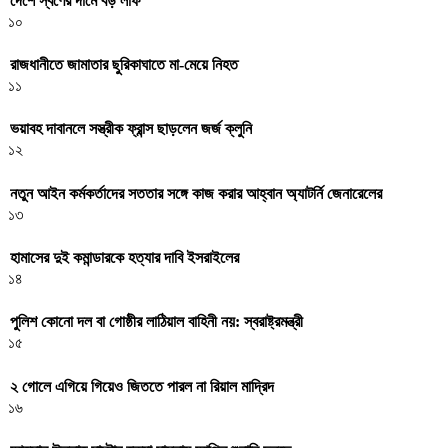
দেশে স্বর্ণের দামে বড় লাফ
১০
রাজধানীতে জামাতার ছুরিকাঘাতে মা-মেয়ে নিহত
১১
ভয়াবহ দাবানলে সস্ত্রীক ফ্রান্স ছাড়লেন জর্জ ক্লুনি
১২
নতুন আইন কর্মকর্তাদের সততার সঙ্গে কাজ করার আহ্বান অ্যাটর্নি জেনারেলের
১৩
হামাসের দুই কমান্ডারকে হত্যার দাবি ইসরাইলের
১৪
পুলিশ কোনো দল বা গোষ্ঠীর লাঠিয়াল বাহিনী নয়: স্বরাষ্ট্রমন্ত্রী
১৫
২ গোলে এগিয়ে গিয়েও জিততে পারল না রিয়াল মাদ্রিদ
১৬