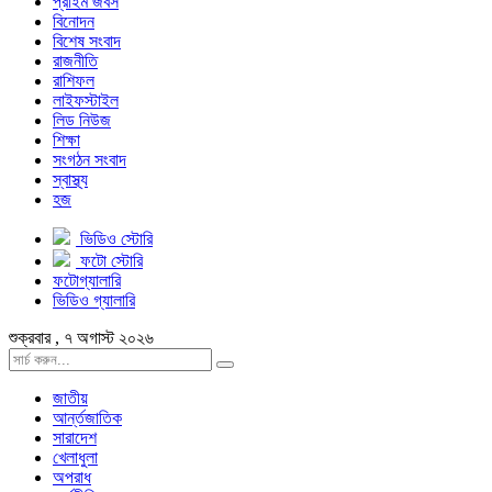
প্রাইম জবস
বিনোদন
বিশেষ সংবাদ
রাজনীতি
রাশিফল
লাইফস্টাইল
লিড নিউজ
শিক্ষা
সংগঠন সংবাদ
স্বাস্থ্য
হজ
ভিডিও স্টোরি
ফটো স্টোরি
ফটোগ্যালারি
ভিডিও গ্যালারি
শুক্রবার , ৭ অগাস্ট ২০২৬
জাতীয়
আর্ন্তজাতিক
সারাদেশ
খেলাধুলা
অপরাধ