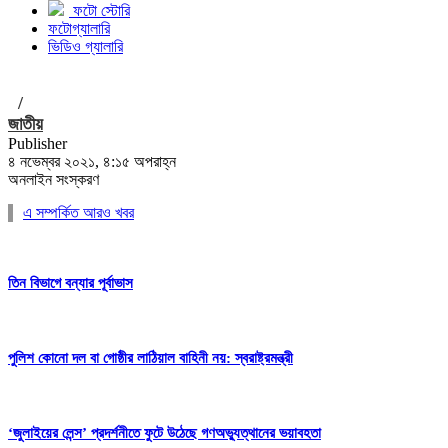
ফটো স্টোরি
ফটোগ্যালারি
ভিডিও গ্যালারি
/
জাতীয়
Publisher
৪ নভেম্বর ২০২১, ৪:১৫ অপরাহ্ন
অনলাইন সংস্করণ
এ সম্পর্কিত আরও খবর
তিন বিভাগে বন্যার পূর্বাভাস
পুলিশ কোনো দল বা গোষ্ঠীর লাঠিয়াল বাহিনী নয়: স্বরাষ্ট্রমন্ত্রী
‘জুলাইয়ের লেন্স’ প্রদর্শনীতে ফুটে উঠেছে গণঅভ্যুত্থানের ভয়াবহতা