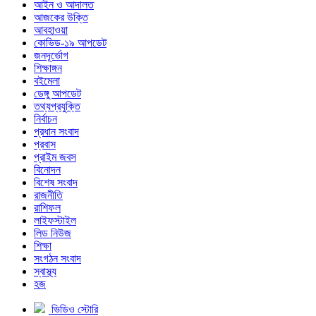
আইন ও আদালত
আজকের উক্তি
আবহাওয়া
কোভিড-১৯ আপডেট
জনদূর্ভোগ
শিক্ষাঙ্গন
বইমেলা
ডেঙ্গু আপডেট
তথ্যপ্রযুক্তি
নির্বাচন
প্রধান সংবাদ
প্রবাস
প্রাইম জবস
বিনোদন
বিশেষ সংবাদ
রাজনীতি
রাশিফল
লাইফস্টাইল
লিড নিউজ
শিক্ষা
সংগঠন সংবাদ
স্বাস্থ্য
হজ
ভিডিও স্টোরি