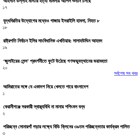
আহসান উল্লাহ মাস্টার হত্যা মামলায় আপিল শুনানি চলছে
১৭
যুদ্ধবিরতির উদ্যোগের মধ্যেও গাজায় ইসরাইলি হামলা, নিহত ৮
১৮
রাষ্ট্রপতি নির্বাচন ইসির সাংবিধানিক এখতিয়ার: সালাহউদ্দিন আহমদ
১৯
‘জুলাইয়ের লেন্স’ প্রদর্শনীতে ফুটে উঠেছে গণঅভ্যুত্থানের ভয়াবহতা
২০
সর্বশেষ সব খবর
আমিরাতের সঙ্গে যে একাদশ নিয়ে খেলতে পারে বাংলাদেশ
১
কেরানীগঞ্জে সরকারী স্বাস্থ্যবিধি না মানায় শপিংমল বন্ধ
২
পরিচ্ছন্ন সোনারগাঁ গড়ার লক্ষ্যে বিডি ক্লিনের ৩৯তম পরিচ্ছন্নতার কার্যক্রম পালিত
৩