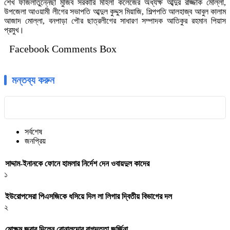
শেখ ফজিলাতুন্নেছা মুজিব সরকারি মহিলা কলেজের অধ্যক্ষ আব্দুর রাজ্জাক মোল্লা,
উপজেলা আওয়ামী লীগের সভাপতি আব্দুল কুদ্দুস মিয়াজি, শিল্পপতি আলহাজ্ব আবুল কালাম
আজাদ মোল্লা, বনপাড়া পৌর ছাত্রলীগের সাধারণ সম্পাদক আতিকুর রহমান পিয়াস
প্রমুখ।
Facebook Comments Box
মন্তব্য করুন
সর্বশেষ
জনপ্রিয়
সাদ্দাম-ইনানকে ফোনে হামলার নির্দেশ দেন ওবায়দুল কাদের
১
ইউরোপসেরা পিএসজিকে ধসিয়ে দিল লা লিগার দ্বিতীয় বিভাগের দল
২
মোক্ষম জবাব দিলেন রোনালদোর বাগদত্তা জর্জিনা