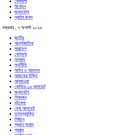
খেলাধুলা
বিনোদন
জনদূর্ভোগ
প্রাইম জবস
শুক্রবার , ৭ অগাস্ট ২০২৬
জাতীয়
আর্ন্তজাতিক
সারাদেশ
খেলাধুলা
অপরাধ
অর্থনীতি
আইন ও আদালত
আজকের উক্তি
আবহাওয়া
কোভিড-১৯ আপডেট
জনদূর্ভোগ
শিক্ষাঙ্গন
বইমেলা
ডেঙ্গু আপডেট
তথ্যপ্রযুক্তি
নির্বাচন
প্রধান সংবাদ
প্রবাস