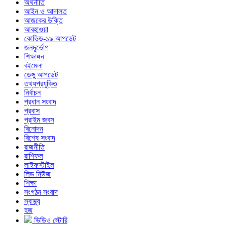
অর্থনীতি
আইন ও আদালত
আজকের উক্তি
আবহাওয়া
কোভিড-১৯ আপডেট
জনদূর্ভোগ
শিক্ষাঙ্গন
বইমেলা
ডেঙ্গু আপডেট
তথ্যপ্রযুক্তি
নির্বাচন
প্রধান সংবাদ
প্রবাস
প্রাইম জবস
বিনোদন
বিশেষ সংবাদ
রাজনীতি
রাশিফল
লাইফস্টাইল
লিড নিউজ
শিক্ষা
সংগঠন সংবাদ
স্বাস্থ্য
হজ
ভিডিও স্টোরি