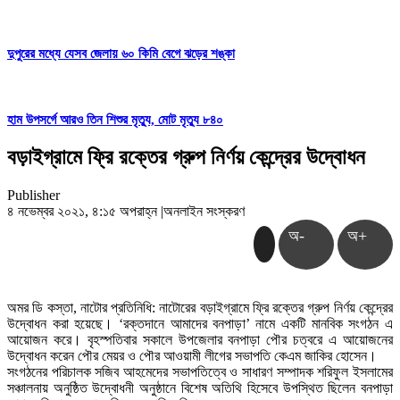
দুপুরের মধ্যে যেসব জেলায় ৬০ কিমি বেগে ঝড়ের শঙ্কা
হাম উপসর্গে আরও তিন শিশুর মৃত্যু, মোট মৃত্যু ৮৪০
বড়াইগ্রামে ফ্রি রক্তের গ্রুপ নির্ণয় কেন্দ্রের উদ্বোধন
Publisher
৪ নভেম্বর ২০২১, ৪:১৫ অপরাহ্ন
|
অনলাইন সংস্করণ
অ-
অ+
অমর ডি কস্তা, নাটোর প্রতিনিধি: নাটোরের বড়াইগ্রামে ফ্রি রক্তের গ্রুপ নির্ণয় কেন্দ্রের
উদ্বোধন করা হয়েছে। ‘রক্তদানে আমাদের বনপাড়া’ নামে একটি মানবিক সংগঠন এ
আয়োজন করে। বৃহস্পতিবার সকালে উপজেলার বনপাড়া পৌর চত্বরে এ আয়োজনের
উদ্বোধন করেন পৌর মেয়র ও পৌর আওয়ামী লীগের সভাপতি কেএম জাকির হোসেন।
সংগঠনের পরিচালক সজিব আহমেদের সভাপতিত্বে ও সাধারণ সম্পাদক শরিফুল ইসলামের
সঞ্চালনায় অনুষ্ঠিত উদ্বোধনী অনুষ্ঠানে বিশেষ অতিথি হিসেবে উপস্থিত ছিলেন বনপাড়া