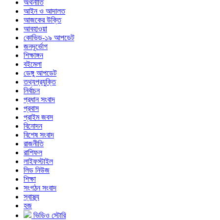
অর্থনীতি
আইন ও আদালত
আজকের উক্তি
আবহাওয়া
কোভিড-১৯ আপডেট
জনদূর্ভোগ
শিক্ষাঙ্গন
বইমেলা
ডেঙ্গু আপডেট
তথ্যপ্রযুক্তি
নির্বাচন
প্রধান সংবাদ
প্রবাস
প্রাইম জবস
বিনোদন
বিশেষ সংবাদ
রাজনীতি
রাশিফল
লাইফস্টাইল
লিড নিউজ
শিক্ষা
সংগঠন সংবাদ
স্বাস্থ্য
হজ
ভিডিও স্টোরি