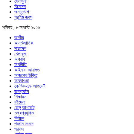
খেলাধুলা
বিনোদন
জনদূর্ভোগ
প্রাইম জবস
শনিবার , ৮ অগাস্ট ২০২৬
জাতীয়
আর্ন্তজাতিক
সারাদেশ
খেলাধুলা
অপরাধ
অর্থনীতি
আইন ও আদালত
আজকের উক্তি
আবহাওয়া
কোভিড-১৯ আপডেট
জনদূর্ভোগ
শিক্ষাঙ্গন
বইমেলা
ডেঙ্গু আপডেট
তথ্যপ্রযুক্তি
নির্বাচন
প্রধান সংবাদ
প্রবাস