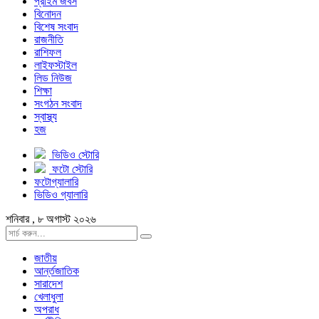
প্রাইম জবস
বিনোদন
বিশেষ সংবাদ
রাজনীতি
রাশিফল
লাইফস্টাইল
লিড নিউজ
শিক্ষা
সংগঠন সংবাদ
স্বাস্থ্য
হজ
ভিডিও স্টোরি
ফটো স্টোরি
ফটোগ্যালারি
ভিডিও গ্যালারি
শনিবার , ৮ অগাস্ট ২০২৬
জাতীয়
আর্ন্তজাতিক
সারাদেশ
খেলাধুলা
অপরাধ