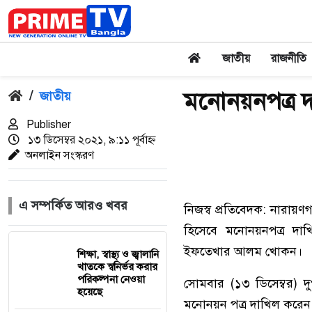
জাতীয়
রাজনীতি
মনোনয়নপত্র
/
জাতীয়
Publisher
১৩ ডিসেম্বর ২০২১, ৯:১১ পূর্বাহ্ন
অনলাইন সংস্করণ
এ সম্পর্কিত আরও খবর
নিজস্ব প্রতিবেদক: নারায়ণগ
হিসেবে মনোনয়নপত্র দাখ
ইফতেখার আলম খোকন।
শিক্ষা, স্বাস্থ্য ও জ্বালানি
খাতকে স্বনির্ভর করার
পরিকল্পনা নেওয়া
সোমবার (১৩ ডিসেম্বর) দুপ
হয়েছে
মনোনয়ন পত্র দাখিল করেন