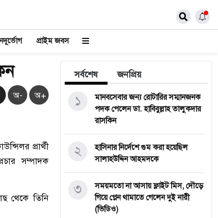
দূর্ভোগ
প্রাইম জবস
কন
সর্বশেষ
জনপ্রিয়
অ-
অ+
১
মানবসেবার জন্য রোটারির সম্মানজনক
পদক পেলেন ডা. হাবিবুল্লাহ তালুকদার
রাসকিন
্সিলর প্রার্থী
২
হাসিনার নির্দেশে গুম করা হয়েছিল
সালাহউদ্দিন আহমদকে
রচার সম্পাদক
৩
সময়মতো না আসায় ফ্লাইট মিস, দৌড়ে
 কাছ থেকে তিনি
গিয়ে প্লেন থামাতে গেলেন দুই নারী
(ভিডিও)