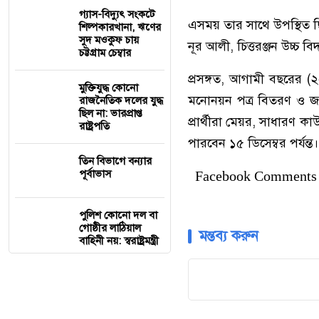
গ্যাস-বিদ্যুৎ সংকটে
এসময় তার সাথে উপস্থিত ছ
শিল্পকারখানা, ঋণের
সুদ মওকুফ চায়
নূর আলী, চিত্তরঞ্জন উচ্চ বি
চট্টগ্রাম চেম্বার
প্রসঙ্গত, আগামী বছরের (২
মুক্তিযুদ্ধ কোনো
মনোনয়ন পত্র বিতরণ ও জমা 
রাজনৈতিক দলের যুদ্ধ
ছিল না: ভারপ্রাপ্ত
প্রার্থীরা মেয়র, সাধারণ ক
রাষ্ট্রপতি
পারবেন ১৫ ডিসেম্বর পর্যন্
তিন বিভাগে বন্যার
পূর্বাভাস
Facebook Comments
পুলিশ কোনো দল বা
গোষ্ঠীর লাঠিয়াল
মন্তব্য করুন
বাহিনী নয়: স্বরাষ্ট্রমন্ত্রী