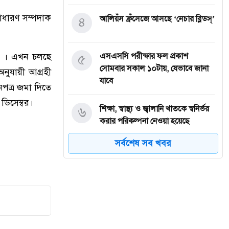
াধারণ সম্পদাক
৪
আলিয়ঁস ফ্রঁসেজে আসছে ‘নেচার ব্লিডস্’
।
হবে । এখন চলছে
৫
এসএসসি পরীক্ষার ফল প্রকাশ
সোমবার সকাল ১০টায়, যেভাবে জানা
অনুযায়ী আগ্রহী
যাবে
নপত্র জমা দিতে
ডিসেম্বর।
৬
শিক্ষা, স্বাস্থ্য ও জ্বালানি খাতকে স্বনির্ভর
করার পরিকল্পনা নেওয়া হয়েছে
সর্বশেষ সব খবর
৭
গ্যাস-বিদ্যুৎ সংকটে শিল্পকারখানা,
ঋণের সুদ মওকুফ চায় চট্টগ্রাম চেম্বার
৮
ভারত-চীনের ওপর ১০০ শতাংশ শুল্ক
আরোপের বিল পাস যুক্তরাষ্ট্রের সিনেটে