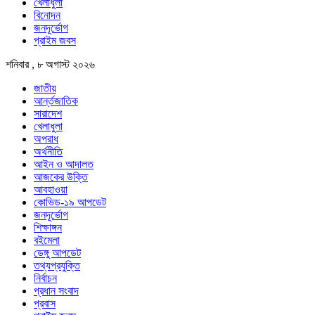
খেলাধুলা
বিনোদন
জনদূর্ভোগ
প্রাইম জবস
শনিবার , ৮ অগাস্ট ২০২৬
জাতীয়
আর্ন্তজাতিক
সারাদেশ
খেলাধুলা
অপরাধ
অর্থনীতি
আইন ও আদালত
আজকের উক্তি
আবহাওয়া
কোভিড-১৯ আপডেট
জনদূর্ভোগ
শিক্ষাঙ্গন
বইমেলা
ডেঙ্গু আপডেট
তথ্যপ্রযুক্তি
নির্বাচন
প্রধান সংবাদ
প্রবাস