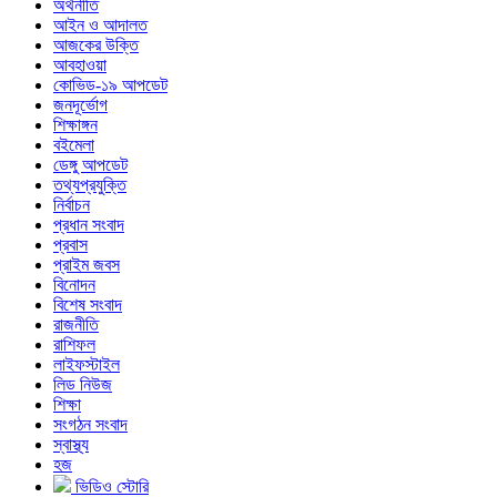
অর্থনীতি
আইন ও আদালত
আজকের উক্তি
আবহাওয়া
কোভিড-১৯ আপডেট
জনদূর্ভোগ
শিক্ষাঙ্গন
বইমেলা
ডেঙ্গু আপডেট
তথ্যপ্রযুক্তি
নির্বাচন
প্রধান সংবাদ
প্রবাস
প্রাইম জবস
বিনোদন
বিশেষ সংবাদ
রাজনীতি
রাশিফল
লাইফস্টাইল
লিড নিউজ
শিক্ষা
সংগঠন সংবাদ
স্বাস্থ্য
হজ
ভিডিও স্টোরি