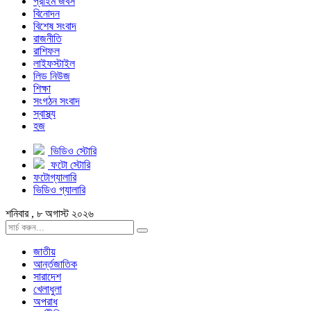
প্রাইম জবস
বিনোদন
বিশেষ সংবাদ
রাজনীতি
রাশিফল
লাইফস্টাইল
লিড নিউজ
শিক্ষা
সংগঠন সংবাদ
স্বাস্থ্য
হজ
ভিডিও স্টোরি
ফটো স্টোরি
ফটোগ্যালারি
ভিডিও গ্যালারি
শনিবার , ৮ অগাস্ট ২০২৬
জাতীয়
আর্ন্তজাতিক
সারাদেশ
খেলাধুলা
অপরাধ