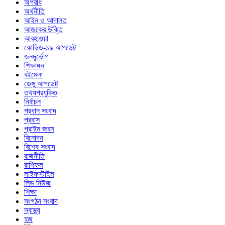
অপরাধ
অর্থনীতি
আইন ও আদালত
আজকের উক্তি
আবহাওয়া
কোভিড-১৯ আপডেট
জনদূর্ভোগ
শিক্ষাঙ্গন
বইমেলা
ডেঙ্গু আপডেট
তথ্যপ্রযুক্তি
নির্বাচন
প্রধান সংবাদ
প্রবাস
প্রাইম জবস
বিনোদন
বিশেষ সংবাদ
রাজনীতি
রাশিফল
লাইফস্টাইল
লিড নিউজ
শিক্ষা
সংগঠন সংবাদ
স্বাস্থ্য
হজ