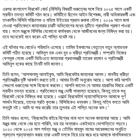
এরপর বাংলাদেশ ক্রিকেট বোর্ড (বিসিবি) বিষয়টি গুরুত্বের সঙ্গে নিয়ে ২০২৫ সালে একটি
স্বাধীন তদন্ত কমিটি গঠন করে। কমিটিতে ছিলেন আইন বিশেষজ্ঞ, নারী অধিকারকর্মী এবং
তৎকালীন বিসিবি পরিচালক ও মহিলা উইংয়ের প্রধান রুবাবা দৌলা। ২০২৬ সালে জমা
দেওয়া প্রতিবেদনে জাহানারার চারটি অভিযোগের মধ্যে দুটিতে প্রাথমিক প্রমাণ পাওয়া
যায়। ফলে মঞ্জুকে বিসিবির যেকোনো কার্যক্রম থেকে আজীবনের জন্য নিষিদ্ধ করা হয়।
তবে অনেকেই মনে করেন এই শাস্তি যথেষ্ট নয়।
এই ঘটনার পর বোর্ডেও পরিবর্তন এসেছে। তামিম ইকবালের নেতৃত্বে নতুন অ্যাডহক
কমিটি গঠিত হয়েছে। আমিনুল হক এখন যুব ও ক্রীড়া প্রতিমন্ত্রী। সম্প্রতি নিজের
ফেসবুক পেজে একটি ভিডিওতে জাহানারা প্রধানমন্ত্রী তারেক রহমান ও প্রতিমন্ত্রী
আমিনুল হকের কাছে তিনটি দাবি জানান।
তিনি বলেন, ‘আসসালামু আলাইকুম, আমি ক্রিকেটার জাহানারা আলম। মাননীয় ক্রীড়া
প্রতিমন্ত্রীর দৃষ্টি আকর্ষণ করতে চাই। আমার তিনটি অনুরোধ আছে। আশা করি আপনি
সেগুলো গুরুত্বের সঙ্গে বিবেচনা করবেন। আপনি জানেন যে আমার হয়রানির বিষয়ে একটি
স্বাধীন তদন্ত হয়েছে। প্রতিবেদনে মঞ্জু দোষী সাব্যস্ত হয়েছেন, কিন্তু তাকে শুধু
ক্রিকেট থেকে নিষিদ্ধ করা হয়েছে। ওয়ার্ল্ড ক্রিকেটার্স অ্যাসোসিয়েশন আমাকে পূর্ণ
সমর্থন দিয়েছে, তাদের প্রতি কৃতজ্ঞ। বিসিবিকেও ধন্যবাদ। কিন্তু সত্যি বলতে আমি
সন্তুষ্ট নই। আমি যা পার করেছি তার তুলনায় এই শাস্তি অনেক কম।’
তিনি আরও বলেন, ‘ক্রিকেটের বাইরে বিশ্বের নানা দলে অনেক জাহানারা আছে। আমি
মঞ্জুর কাছ থেকে বের হতে পারিনি, ভয় হয় অন্যরাও একইভাবে ভোগান্তিতে পড়বে।
২০২০ থেকে ২০২৪ সাল পর্যন্ত মঞ্জু ও তৌহিদ মাহমুদ নামের আরেকজনের অনুচিত
প্রস্তাব প্রত্যাখ্যান করায় তারা একটি দলকে নিয়ে চার বছর ধরে আমাকে মানসিকভাবে