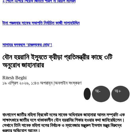
২ গোলে এগিয়ে গিয়েও জিততে পারল না রিয়াল মাদ্রিদ
টানা পঞ্চমবার সাফের সভাপতি নির্বাচিত কাজী সালাহউদ্দিন
সালাহর দলবদলে ‘চাঞ্চল্যকর মোড়’!
যৌন হয়রানি ইস্যুতে ক্রীড়া প্রতিমন্ত্রীর কাছে ৩টি
অনুরোধ জাহানারার
Ritesh Beghi
১৯ এপ্রিল ২০২৬, ১:৪৩ অপরাহ্ন
|
অনলাইন সংস্করণ
অ-
অ+
বাংলাদেশ জাতীয় মহিলা ক্রিকেট দলের সাবেক অধিনায়ক জাহানারা আলম সম্প্রতি এক
সাক্ষাৎকারে জাতীয় দলে থাকাকালীন যৌন হয়রানির শিকার হওয়ার কথা জানিয়েছিলেন।
সেখানে তিনি সাবেক মহিলা দলের নির্বাচক ও ম্যানেজার মঞ্জুরুল ইসলাম মঞ্জুর বিরুদ্ধে
গুরুতর অভিযোগ আনেন।