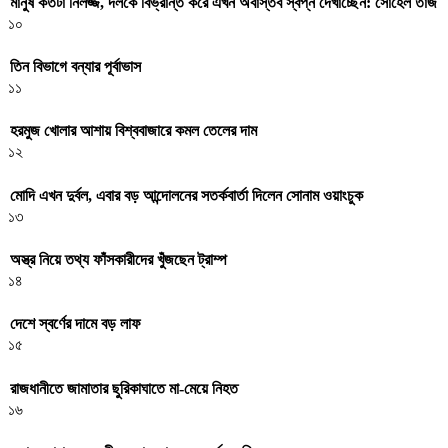
মানুষ কতটা নির্লজ্জ, দলকে বিভ্রান্ত করে এখন অবাস্তব স্বপ্ন দেখাচ্ছেন: সোহেল তাজ
১০
তিন বিভাগে বন্যার পূর্বাভাস
১১
হরমুজ খোলার আশায় বিশ্ববাজারে কমল তেলের দাম
১২
মোদি এখন দুর্বল, এবার বড় আন্দোলনের সতর্কবার্তা দিলেন সোনাম ওয়াংচুক
১৩
অস্ত্র নিয়ে তথ্য ফাঁসকারীদের খুঁজছেন ট্রাম্প
১৪
দেশে স্বর্ণের দামে বড় লাফ
১৫
রাজধানীতে জামাতার ছুরিকাঘাতে মা-মেয়ে নিহত
১৬