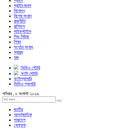
প্রবাস
প্রাইম জবস
বিনোদন
বিশেষ সংবাদ
রাজনীতি
রাশিফল
লাইফস্টাইল
লিড নিউজ
শিক্ষা
সংগঠন সংবাদ
স্বাস্থ্য
হজ
ভিডিও স্টোরি
ফটো স্টোরি
ফটোগ্যালারি
ভিডিও গ্যালারি
শনিবার , ৮ অগাস্ট ২০২৬
জাতীয়
আর্ন্তজাতিক
সারাদেশ
খেলাধুলা