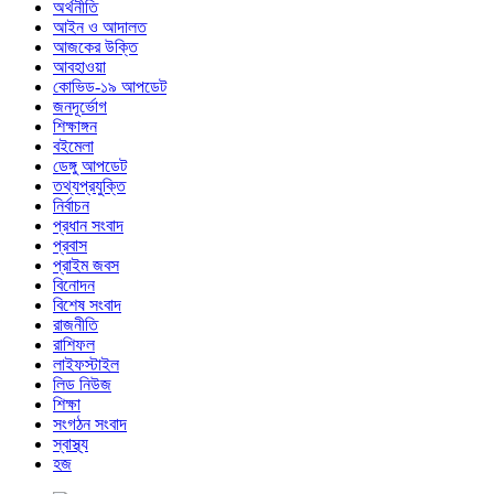
অর্থনীতি
আইন ও আদালত
আজকের উক্তি
আবহাওয়া
কোভিড-১৯ আপডেট
জনদূর্ভোগ
শিক্ষাঙ্গন
বইমেলা
ডেঙ্গু আপডেট
তথ্যপ্রযুক্তি
নির্বাচন
প্রধান সংবাদ
প্রবাস
প্রাইম জবস
বিনোদন
বিশেষ সংবাদ
রাজনীতি
রাশিফল
লাইফস্টাইল
লিড নিউজ
শিক্ষা
সংগঠন সংবাদ
স্বাস্থ্য
হজ