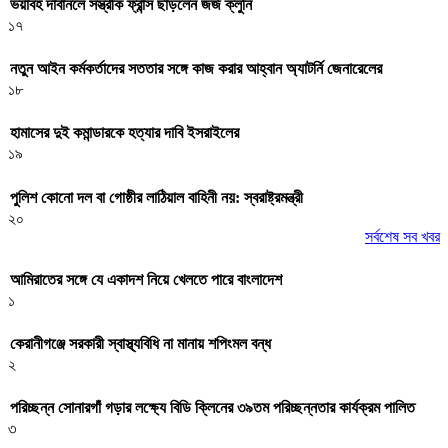
ভয়াবহ দাবানলে সস্ত্রীক ফ্রান্স ছাড়লেন জর্জ ক্লুনি
১৭
নতুন আইন কর্মকর্তাদের সততার সঙ্গে কাজ করার আহ্বান অ্যাটর্নি জেনারেলের
১৮
হামাসের দুই কমান্ডারকে হত্যার দাবি ইসরাইলের
১৯
পুলিশ কোনো দল বা গোষ্ঠীর লাঠিয়াল বাহিনী নয়: স্বরাষ্ট্রমন্ত্রী
২০
সর্বশেষ সব খবর
আমিরাতের সঙ্গে যে একাদশ নিয়ে খেলতে পারে বাংলাদেশ
১
কেরানীগঞ্জে সরকারী স্বাস্থ্যবিধি না মানায় শপিংমল বন্ধ
২
পরিচ্ছন্ন সোনারগাঁ গড়ার লক্ষ্যে বিডি ক্লিনের ৩৯তম পরিচ্ছন্নতার কার্যক্রম পালিত
৩