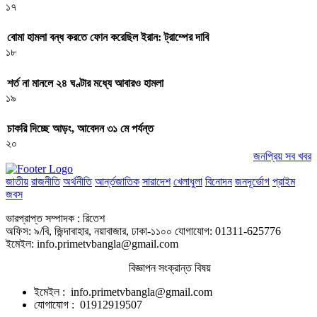
১৭
বোমা হামলা বন্ধ করতে ফোন করেছিল ইরান: ট্রাম্পের দাবি
১৮
শর্ত না মানলে ২৪ ঘণ্টার মধ্যে আবারও হামলা
১৯
চাকরি দিচ্ছে আড়ং, আবেদন ৩১ মে পর্যন্ত
২০
জনপ্রিয় সব খবর
জাতীয়
রাজনীতি
অর্থনীতি
আর্ন্তজাতিক
সারাদেশ
খেলাধুলা
বিনোদন
জনদূর্ভোগ
প্রাইম
জবস
ভারপ্রাপ্ত সম্পাদক : রিতেশ
অফিস: ৯/বি, জিন্দাবাহার, নয়াবাজার, ঢাকা-১১০০ যোগাযোগ: 01311-625776
ইমেইল: info.primetvbangla@gmail.com
বিজ্ঞাপন সংক্রান্ত বিষয়
ইমেইল : info.primetvbangla@gmail.com
যোগাযোগ : 01912919507