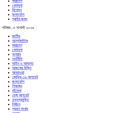
সারাদেশ
খেলাধুলা
বিনোদন
জনদূর্ভোগ
প্রাইম জবস
শনিবার , ৮ অগাস্ট ২০২৬
জাতীয়
আর্ন্তজাতিক
সারাদেশ
খেলাধুলা
অপরাধ
অর্থনীতি
আইন ও আদালত
আজকের উক্তি
আবহাওয়া
কোভিড-১৯ আপডেট
জনদূর্ভোগ
শিক্ষাঙ্গন
বইমেলা
ডেঙ্গু আপডেট
তথ্যপ্রযুক্তি
নির্বাচন
প্রধান সংবাদ