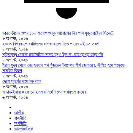
ভারত-চীনের ওপর ১০০ শতাংশ শুল্ক আরোপের বিল পাস যুক্তরাষ্ট্রের সিনেটে
৮ অগাস্ট, ২০২৬
২০৩০ বিশ্বকাপে ব্রাজিলের ভাগ্য বদলে দিতে পারেন এই ১০ তরুণ
৮ অগাস্ট, ২০২৬
মুক্তিযুদ্ধ কোনো রাজনৈতিক দলের যুদ্ধ ছিল না: ভারপ্রাপ্ত রাষ্ট্রপতি
৮ অগাস্ট, ২০২৬
ইরান যুদ্ধ থেকে বের হওয়ার পথ খুঁজছেন ট্রাম্পের শীর্ষ জেনারেল, সীমিত হয়ে পড়েছে
সামরিক বিকল্প
৮ অগাস্ট, ২০২৬
দেশে স্বর্ণের দামে বড় লাফ
৮ অগাস্ট, ২০২৬
সাদ্দাম-ইনানকে ফোনে হামলার নির্দেশ দেন ওবায়দুল কাদের
৬ অগাস্ট, ২০২৬
জাতীয়
রাজনীতি
অর্থনীতি
আর্ন্তজাতিক