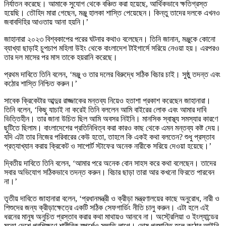
নির্যাতন করেছে। আমাকে সুযোগ থেকে বঞ্চিত করা হয়েছে, আর্থিকভাবে ক্ষতিগ্রস্ত
হয়েছি। তৌহিদ মারা গেছেন, মঞ্জু হালকা শাস্তি পেয়েছেন। কিন্তু তাদের দলকে এখনও
জবাবদিহির আওতায় আনা হয়নি।’
জাহানারা ২০২৩ বিশ্বকাপের পরের ঘটনার কথাও বলেছেন। তিনি জানান, মঞ্জুকে কোনো
ব্যাখ্যা ছাড়াই চুপচাপ মহিলা উইং থেকে বাংলাদেশ টাইগার্সে সরিয়ে নেওয়া হয়। এরপরও
তার দল মাসের পর মাস তাকে হয়রানি করেছে।
প্রথম দাবিতে তিনি বলেন, ‘মঞ্জু ও তার দলের বিরুদ্ধে সঠিক বিচার চাই। সুষ্ঠু তদন্ত এবং
কঠোর শাস্তি নিশ্চিত করুন।’
সাবেক ক্রিকেটার আব্দুর রাজ্জাকের মন্তব্য নিয়েও হতাশা প্রকাশ করেছেন জাহানারা।
তিনি বলেন, ‘কিছু যাচাই না করেই তিনি বললেন আমি বাইরের লোক এবং আমার দাবি
ভিত্তিহীন। তার জানা উচিত ছিল আমি অবসর নিইনি। মানসিক স্বাস্থ্য সমস্যার কারণে
ছুটিতে ছিলাম। বাংলাদেশের প্রতিনিধিত্ব করা কারও কাছ থেকে এমন মন্তব্য কষ্ট দেয়।
যদি এটা তার নিজের পরিবারের কেউ হতো, তাহলে কি একই কথা বলতেন? শুধু প্রস্তাব
প্রত্যাখ্যান করায় ক্রিকেট ও সাপোর্ট স্টাফের অনেক নারীকে সরিয়ে দেওয়া হয়েছে।’
দ্বিতীয় দাবিতে তিনি বলেন, ‘আমার পরে অনেক বোন সাহস করে কথা বলেছেন। তাদের
সবার অভিযোগ সঠিকভাবে তদন্ত করুন। বিচার ছাড়া তারা আর কখনো ফিরতে পারবেন
না।’
তৃতীয় দাবিতে জাহানারা বলেন, ‘প্রধানমন্ত্রী ও ক্রীড়া মন্ত্রণালয়ের কাছে অনুরোধ, নারী ও
শিশুদের জন্য ক্রীড়াক্ষেত্রে একটি সঠিক সেফগার্ডিং নীতি চালু করুন। এটা হলে এই
ধরনের মানুষ অনুচিত প্রস্তাব করার কথা মাথায়ও আনবে না। অস্ট্রেলিয়া ও ইংল্যান্ডের
মতো দেশে প্রশিক্ষণে শারীরিক স্পর্শেও সম্মতি লাগে। দোষ প্রমাণিত হলে কঠোর আইনি