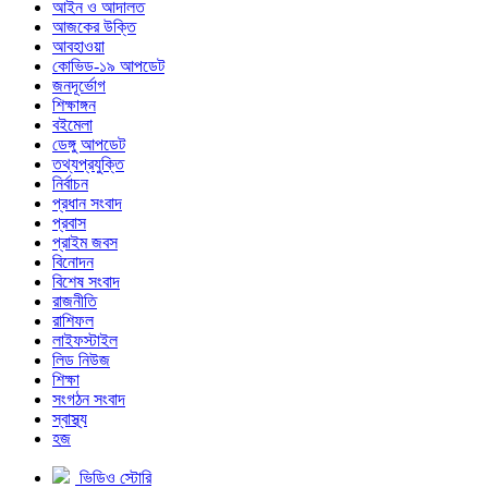
আইন ও আদালত
আজকের উক্তি
আবহাওয়া
কোভিড-১৯ আপডেট
জনদূর্ভোগ
শিক্ষাঙ্গন
বইমেলা
ডেঙ্গু আপডেট
তথ্যপ্রযুক্তি
নির্বাচন
প্রধান সংবাদ
প্রবাস
প্রাইম জবস
বিনোদন
বিশেষ সংবাদ
রাজনীতি
রাশিফল
লাইফস্টাইল
লিড নিউজ
শিক্ষা
সংগঠন সংবাদ
স্বাস্থ্য
হজ
ভিডিও স্টোরি