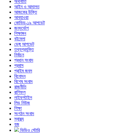
অর্থনীতি
আইন ও আদালত
আজকের উক্তি
আবহাওয়া
কোভিড-১৯ আপডেট
জনদূর্ভোগ
শিক্ষাঙ্গন
বইমেলা
ডেঙ্গু আপডেট
তথ্যপ্রযুক্তি
নির্বাচন
প্রধান সংবাদ
প্রবাস
প্রাইম জবস
বিনোদন
বিশেষ সংবাদ
রাজনীতি
রাশিফল
লাইফস্টাইল
লিড নিউজ
শিক্ষা
সংগঠন সংবাদ
স্বাস্থ্য
হজ
ভিডিও স্টোরি