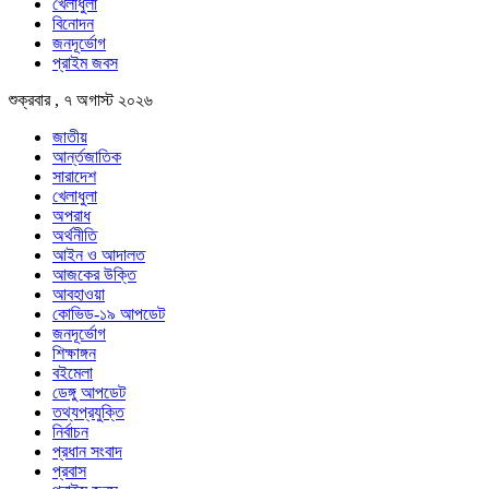
খেলাধুলা
বিনোদন
জনদূর্ভোগ
প্রাইম জবস
শুক্রবার , ৭ অগাস্ট ২০২৬
জাতীয়
আর্ন্তজাতিক
সারাদেশ
খেলাধুলা
অপরাধ
অর্থনীতি
আইন ও আদালত
আজকের উক্তি
আবহাওয়া
কোভিড-১৯ আপডেট
জনদূর্ভোগ
শিক্ষাঙ্গন
বইমেলা
ডেঙ্গু আপডেট
তথ্যপ্রযুক্তি
নির্বাচন
প্রধান সংবাদ
প্রবাস