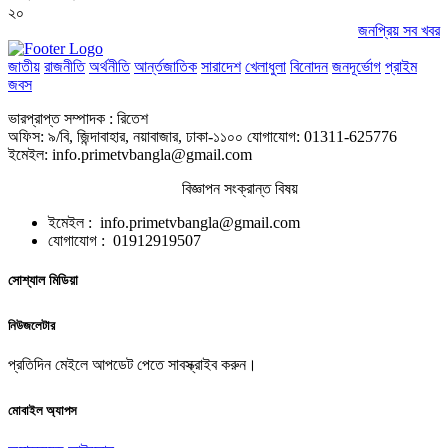
২০
জনপ্রিয় সব খবর
জাতীয়
রাজনীতি
অর্থনীতি
আর্ন্তজাতিক
সারাদেশ
খেলাধুলা
বিনোদন
জনদূর্ভোগ
প্রাইম
জবস
ভারপ্রাপ্ত সম্পাদক : রিতেশ
অফিস: ৯/বি, জিন্দাবাহার, নয়াবাজার, ঢাকা-১১০০ যোগাযোগ: 01311-625776
ইমেইল: info.primetvbangla@gmail.com
বিজ্ঞাপন সংক্রান্ত বিষয়
ইমেইল : info.primetvbangla@gmail.com
যোগাযোগ : 01912919507
সোশ্যাল মিডিয়া
নিউজলেটার
প্রতিদিন মেইলে আপডেট পেতে সাবস্ক্রাইব করুন।
মোবাইল অ্যাপস