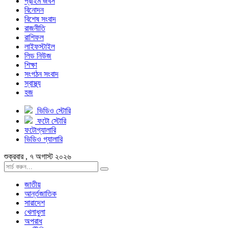
প্রাইম জবস
বিনোদন
বিশেষ সংবাদ
রাজনীতি
রাশিফল
লাইফস্টাইল
লিড নিউজ
শিক্ষা
সংগঠন সংবাদ
স্বাস্থ্য
হজ
ভিডিও স্টোরি
ফটো স্টোরি
ফটোগ্যালারি
ভিডিও গ্যালারি
শুক্রবার , ৭ অগাস্ট ২০২৬
জাতীয়
আর্ন্তজাতিক
সারাদেশ
খেলাধুলা
অপরাধ