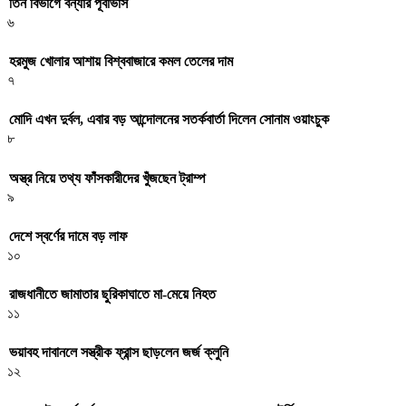
তিন বিভাগে বন্যার পূর্বাভাস
৬
হরমুজ খোলার আশায় বিশ্ববাজারে কমল তেলের দাম
৭
মোদি এখন দুর্বল, এবার বড় আন্দোলনের সতর্কবার্তা দিলেন সোনাম ওয়াংচুক
৮
অস্ত্র নিয়ে তথ্য ফাঁসকারীদের খুঁজছেন ট্রাম্প
৯
দেশে স্বর্ণের দামে বড় লাফ
১০
রাজধানীতে জামাতার ছুরিকাঘাতে মা-মেয়ে নিহত
১১
ভয়াবহ দাবানলে সস্ত্রীক ফ্রান্স ছাড়লেন জর্জ ক্লুনি
১২