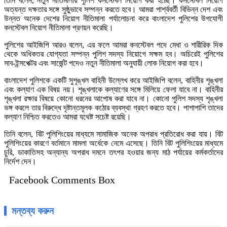
তিনি বলেন, নতুন নীতিমালায় পুলিশ কনস্টেবল নিয়োগ করা হচ্ছে। কনস্টেবল নিয়োগ
অত্যন্ত দক্ষতার সঙ্গে সুষ্ঠুভাবে সম্পন্ন করতে হবে। আমরা পার্শ্ববর্তী বিভিন্ন দেশ এবং
উন্নত অনেক দেশের নিয়োগ নীতিমালা পর্যালোচনা করে বাংলাদেশ পুলিশের উপযোগী
কনস্টেবল নিয়োগ নীতিমালা প্রণয়ন করেছি।
পুলিশের আইজিপি আরও বলেন, এর ফলে আমরা কনস্টেবল পদে মেধা ও শারীরিক দিক
থেকে অধিকতর যোগ্যতা সম্পন্ন পুলিশ সদস্য নিয়োগে সক্ষম হব। অচিরেই পুলিশের
সাব-ইন্সপেক্টর এবং সার্জেন্ট পদেও নতুন নীতিমালা অনুযায়ী লোক নিয়োগ করা হবে।
বাংলাদেশ পুলিশকে একটি সুশৃঙ্খল বাহিনী উল্লেখ করে আইজিপি বলেন, বাহিনীর শৃঙ্খলা
এবং কল্যাণ এক বিষয় নয়। শৃঙ্খলাকে কল্যাণের সঙ্গে মিলিয়ে ফেলা যাবে না। বাহিনীর
শৃঙ্খলা রক্ষার বিষয়ে কোনো ধরনের আপোষ করা যাবে না। কোনো পুলিশ সদস্য শৃঙ্খলা
ভঙ্গ করলে তার বিরুদ্ধে দৃষ্টান্তমূলক কঠোর ব্যবস্থা গ্রহণ করতে হবে। পাশাপাশি তাদের
কল্যাণ নিশ্চিত করতেও আমরা যথেষ্ট সচেষ্ট রয়েছি।
তিনি বলেন, বিট পুলিশিংয়ের মাধ্যমে সামাজিক অনেক অপরাধ প্রতিরোধ করা যায়। বিট
পুলিশিংয়ের কারণে বর্তমানে মামলা অর্ধেকে নেমে এসেছে। তিনি বিট পুলিশিংয়ের মাধ্যমে
চুরি, ডাকাতিসহ অন্যান্য অপরাধ দমনে তৎপর হওয়ার জন্য মাঠ পর্যায়ের কর্মকর্তাদের
নির্দেশ দেন।
Facebook Comments Box
মন্তব্য করুন