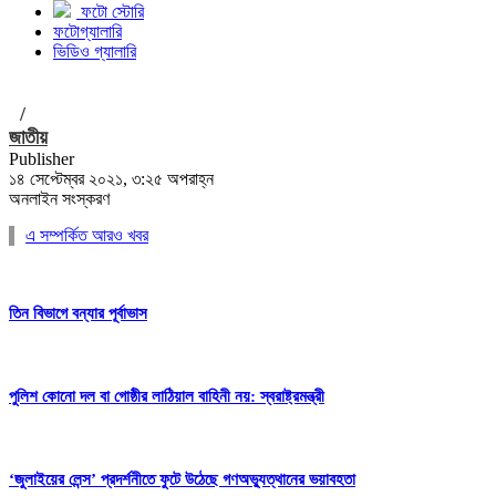
ফটো স্টোরি
ফটোগ্যালারি
ভিডিও গ্যালারি
/
জাতীয়
Publisher
১৪ সেপ্টেম্বর ২০২১, ৩:২৫ অপরাহ্ন
অনলাইন সংস্করণ
এ সম্পর্কিত আরও খবর
তিন বিভাগে বন্যার পূর্বাভাস
পুলিশ কোনো দল বা গোষ্ঠীর লাঠিয়াল বাহিনী নয়: স্বরাষ্ট্রমন্ত্রী
‘জুলাইয়ের লেন্স’ প্রদর্শনীতে ফুটে উঠেছে গণঅভ্যুত্থানের ভয়াবহতা