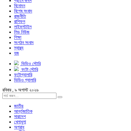
প্রাইম জবস
বিনোদন
বিশেষ সংবাদ
রাজনীতি
রাশিফল
লাইফস্টাইল
লিড নিউজ
শিক্ষা
সংগঠন সংবাদ
স্বাস্থ্য
হজ
ভিডিও স্টোরি
ফটো স্টোরি
ফটোগ্যালারি
ভিডিও গ্যালারি
রবিবার , ৯ অগাস্ট ২০২৬
জাতীয়
আর্ন্তজাতিক
সারাদেশ
খেলাধুলা
অপরাধ