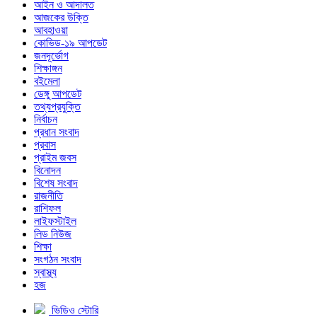
আইন ও আদালত
আজকের উক্তি
আবহাওয়া
কোভিড-১৯ আপডেট
জনদূর্ভোগ
শিক্ষাঙ্গন
বইমেলা
ডেঙ্গু আপডেট
তথ্যপ্রযুক্তি
নির্বাচন
প্রধান সংবাদ
প্রবাস
প্রাইম জবস
বিনোদন
বিশেষ সংবাদ
রাজনীতি
রাশিফল
লাইফস্টাইল
লিড নিউজ
শিক্ষা
সংগঠন সংবাদ
স্বাস্থ্য
হজ
ভিডিও স্টোরি