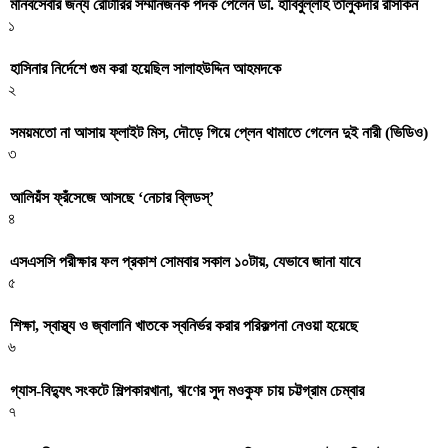
মানবসেবার জন্য রোটারির সম্মানজনক পদক পেলেন ডা. হাবিবুল্লাহ তালুকদার রাসকিন
১
হাসিনার নির্দেশে গুম করা হয়েছিল সালাহউদ্দিন আহমদকে
২
সময়মতো না আসায় ফ্লাইট মিস, দৌড়ে গিয়ে প্লেন থামাতে গেলেন দুই নারী (ভিডিও)
৩
আলিয়ঁস ফ্রঁসেজে আসছে ‘নেচার ব্লিডস্’
৪
এসএসসি পরীক্ষার ফল প্রকাশ সোমবার সকাল ১০টায়, যেভাবে জানা যাবে
৫
শিক্ষা, স্বাস্থ্য ও জ্বালানি খাতকে স্বনির্ভর করার পরিকল্পনা নেওয়া হয়েছে
৬
গ্যাস-বিদ্যুৎ সংকটে শিল্পকারখানা, ঋণের সুদ মওকুফ চায় চট্টগ্রাম চেম্বার
৭