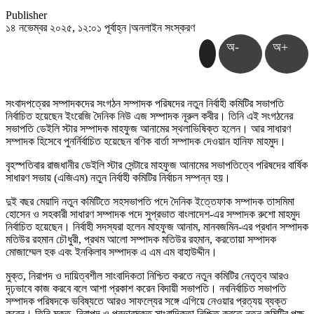
Publisher
১৪ নভেম্বর ২০২৫, ১২:০১ পূর্বাহ্ন
|
অনলাইন সংস্করণ
অ-
অ+
সংবাদপত্রের সম্পাদকদের সংগঠন সম্পাদক পরিষদের নতুন নির্বাহী কমিটির সভাপতি
নির্বাচিত হয়েছেন ইংরেজি দৈনিক নিউ এজ সম্পাদক নূরুল কবীর। তিনি এই সংগঠনের
সভাপতি ডেইলি স্টার সম্পাদক মাহফুজ আনামের স্থলাভিষিক্ত হলেন। আর সাধারণ
সম্পাদক হিসেবে পুনর্নির্বাচিত হয়েছেন বণিক বার্তা সম্পাদক দেওয়ান হানিফ মাহমুদ।
বৃহস্পতিবার রাজধানীর ডেইলি স্টার সেন্টারে মাহফুজ আনামের সভাপতিত্বে পরিষদের বার্ষিক
সাধারণ সভায় (এজিএম) নতুন নির্বাহী কমিটির নির্বাচন সম্পন্ন হয়।
দুই বছর মেয়াদি নতুন কমিটিতে সহসভাপতি পদে দৈনিক ইত্তেফাক সম্পাদক তাসমিমা
হোসেন ও সহকারী সাধারণ সম্পাদক পদে সুপ্রভাত বাংলাদেশ-এর সম্পাদক রুশো মাহমুদ
নির্বাচিত হয়েছেন। নির্বাহী সদস্যরা হলেন মাহফুজ আনাম, মানবজমিন-এর প্রধান সম্পাদক
মতিউর রহমান চৌধুরী, প্রথম আলো সম্পাদক মতিউর রহমান, করতোয়া সম্পাদক
মোজাম্মেল হক এবং ইনকিলাব সম্পাদক এ এম এম বাহাউদ্দীন।
মুক্ত, নিরাপদ ও দায়িত্বশীল সাংবাদিকতা নিশ্চিত করতে নতুন কমিটির নেতৃত্ব আরও
দৃঢ়ভাবে কাজ করবে বলে আশা প্রকাশ করেন বিদায়ী সভাপতি। নবনির্বাচিত সভাপতি
সম্পাদক পরিষদকে ভবিষ্যতে আরও সাফল্যের সঙ্গে এগিয়ে নেওয়ার প্রত্যয় ব্যক্ত
করেন। তিনি মুক্ত, নিরাপদ ও প্রভাবমুক্ত সাংবাদিকতা নিশ্চিত করতে নতুন কমিটির পক্ষ