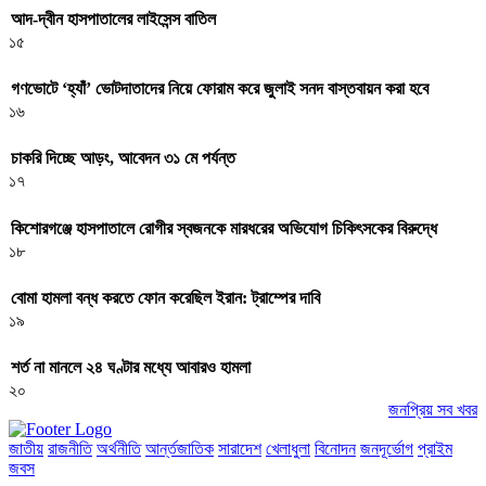
আদ-দ্বীন হাসপাতালের লাইসেন্স বাতিল
১৫
গণভোটে ‘হ্যাঁ’ ভোটদাতাদের নিয়ে ফোরাম করে জুলাই সনদ বাস্তবায়ন করা হবে
১৬
চাকরি দিচ্ছে আড়ং, আবেদন ৩১ মে পর্যন্ত
১৭
কিশোরগঞ্জে হাসপাতালে রোগীর স্বজনকে মারধরের অভিযোগ চিকিৎসকের বিরুদ্ধে
১৮
বোমা হামলা বন্ধ করতে ফোন করেছিল ইরান: ট্রাম্পের দাবি
১৯
শর্ত না মানলে ২৪ ঘণ্টার মধ্যে আবারও হামলা
২০
জনপ্রিয় সব খবর
জাতীয়
রাজনীতি
অর্থনীতি
আর্ন্তজাতিক
সারাদেশ
খেলাধুলা
বিনোদন
জনদূর্ভোগ
প্রাইম
জবস