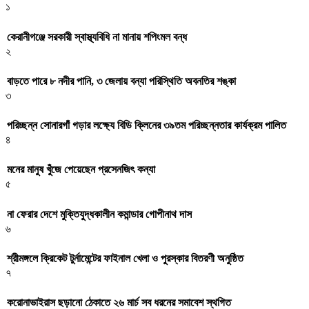
১
কেরানীগঞ্জে সরকারী স্বাস্থ্যবিধি না মানায় শপিংমল বন্ধ
২
বাড়তে পারে ৮ নদীর পানি, ৩ জেলায় বন্যা পরিস্থিতি অবনতির শঙ্কা
৩
পরিচ্ছন্ন সোনারগাঁ গড়ার লক্ষ্যে বিডি ক্লিনের ৩৯তম পরিচ্ছন্নতার কার্যক্রম পালিত
৪
মনের মানুষ খুঁজে পেয়েছেন প্রসেনজিৎ কন্যা
৫
না ফেরার দেশে মুক্তিযুদ্ধকালীন কমান্ডার গোপীনাথ দাস
৬
শ্রীমঙ্গলে ক্রিকেট টুর্নামেন্টের ফাইনাল খেলা ও পুরস্কার বিতরণী অনুষ্ঠিত
৭
করোনাভাইরাস ছড়ানো ঠেকাতে ২৬ মার্চ সব ধরনের সমাবেশ স্থগিত