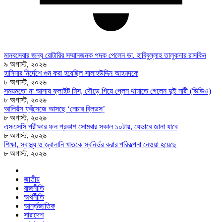
মানবসেবার জন্য রোটারির সম্মানজনক পদক পেলেন ডা. হাবিবুল্লাহ তালুকদার রাসকিন
৯ অগাস্ট, ২০২৬
হাসিনার নির্দেশে গুম করা হয়েছিল সালাহউদ্দিন আহমদকে
৮ অগাস্ট, ২০২৬
সময়মতো না আসায় ফ্লাইট মিস, দৌড়ে গিয়ে প্লেন থামাতে গেলেন দুই নারী (ভিডিও)
৮ অগাস্ট, ২০২৬
আলিয়ঁস ফ্রঁসেজে আসছে ‘নেচার ব্লিডস্’
৮ অগাস্ট, ২০২৬
এসএসসি পরীক্ষার ফল প্রকাশ সোমবার সকাল ১০টায়, যেভাবে জানা যাবে
৮ অগাস্ট, ২০২৬
শিক্ষা, স্বাস্থ্য ও জ্বালানি খাতকে স্বনির্ভর করার পরিকল্পনা নেওয়া হয়েছে
৮ অগাস্ট, ২০২৬
জাতীয়
রাজনীতি
অর্থনীতি
আর্ন্তজাতিক
সারাদেশ