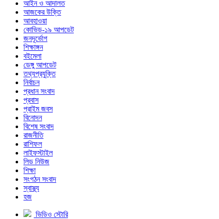
আইন ও আদালত
আজকের উক্তি
আবহাওয়া
কোভিড-১৯ আপডেট
জনদূর্ভোগ
শিক্ষাঙ্গন
বইমেলা
ডেঙ্গু আপডেট
তথ্যপ্রযুক্তি
নির্বাচন
প্রধান সংবাদ
প্রবাস
প্রাইম জবস
বিনোদন
বিশেষ সংবাদ
রাজনীতি
রাশিফল
লাইফস্টাইল
লিড নিউজ
শিক্ষা
সংগঠন সংবাদ
স্বাস্থ্য
হজ
ভিডিও স্টোরি