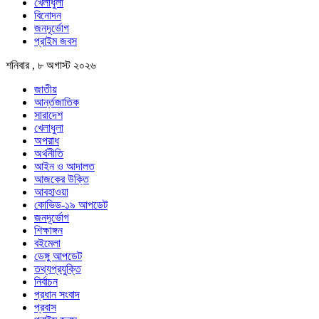
খেলাধুলা
বিনোদন
জনদূর্ভোগ
প্রাইম জবস
শনিবার , ৮ অগাস্ট ২০২৬
জাতীয়
আর্ন্তজাতিক
সারাদেশ
খেলাধুলা
অপরাধ
অর্থনীতি
আইন ও আদালত
আজকের উক্তি
আবহাওয়া
কোভিড-১৯ আপডেট
জনদূর্ভোগ
শিক্ষাঙ্গন
বইমেলা
ডেঙ্গু আপডেট
তথ্যপ্রযুক্তি
নির্বাচন
প্রধান সংবাদ
প্রবাস