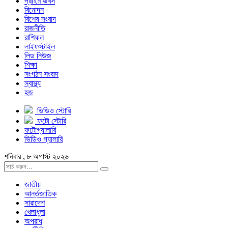
প্রাইম জবস
বিনোদন
বিশেষ সংবাদ
রাজনীতি
রাশিফল
লাইফস্টাইল
লিড নিউজ
শিক্ষা
সংগঠন সংবাদ
স্বাস্থ্য
হজ
ভিডিও স্টোরি
ফটো স্টোরি
ফটোগ্যালারি
ভিডিও গ্যালারি
শনিবার , ৮ অগাস্ট ২০২৬
জাতীয়
আর্ন্তজাতিক
সারাদেশ
খেলাধুলা
অপরাধ