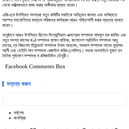
থেকে সর্বাত্মকভাবে কাজ করার অঙ্গীকার ব্যক্ত করেন।
এজিএমে উপস্থিত সদস্যরা নতুন কমিটির সবাইকে অভিনন্দন জানান এবং ভবিষ্যতে
পরস্পর সহযোগিতার মাধ্যমে পরিষদের কার্যক্রম আরও শক্তিশালী করার প্রত্যয় ব্যক্ত
করেন।
অনুষ্ঠানে আরও উপস্থিত ছিলেন ফিন্যান্সিয়াল এক্সপ্রেস সম্পাদক শামসুল হক জাহিদ এবং
নতুন সদস্য কালের কণ্ঠ সম্পাদক হাসান হাফিজ, বাংলাদেশ প্রতিদিন সম্পাদক আবু
তাহের, দ্য বিজনেস স্ট্যান্ডার্ড সম্পাদক ইনাম আহমেদ, সমকাল সম্পাদক শাহেদ মুহাম্মদ
আলী এবং ডেইলি সান সম্পাদক রেজাউল করিম (লোটাস)। সভায় অনলাইনে যুক্ত হন
দৈনিক পূর্বকোণ সম্পাদক ম রমিজউদ্দিন চৌধুরী।
Facebook Comments Box
মন্তব্য করুন
সর্বশেষ
জনপ্রিয়