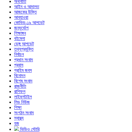
অর্থনীতি
আইন ও আদালত
আজকের উক্তি
আবহাওয়া
কোভিড-১৯ আপডেট
জনদূর্ভোগ
শিক্ষাঙ্গন
বইমেলা
ডেঙ্গু আপডেট
তথ্যপ্রযুক্তি
নির্বাচন
প্রধান সংবাদ
প্রবাস
প্রাইম জবস
বিনোদন
বিশেষ সংবাদ
রাজনীতি
রাশিফল
লাইফস্টাইল
লিড নিউজ
শিক্ষা
সংগঠন সংবাদ
স্বাস্থ্য
হজ
ভিডিও স্টোরি