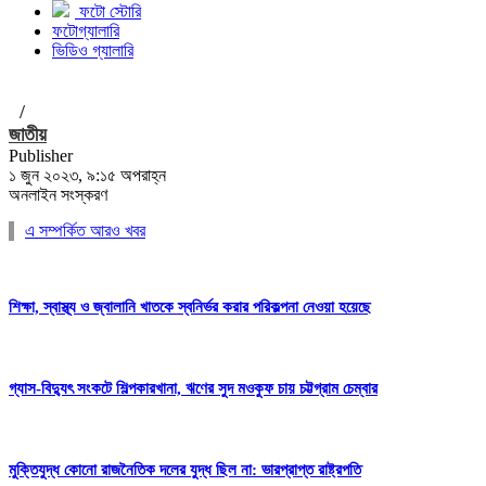
ফটো স্টোরি
ফটোগ্যালারি
ভিডিও গ্যালারি
/
জাতীয়
Publisher
১ জুন ২০২৩, ৯:১৫ অপরাহ্ন
অনলাইন সংস্করণ
এ সম্পর্কিত আরও খবর
শিক্ষা, স্বাস্থ্য ও জ্বালানি খাতকে স্বনির্ভর করার পরিকল্পনা নেওয়া হয়েছে
গ্যাস-বিদ্যুৎ সংকটে শিল্পকারখানা, ঋণের সুদ মওকুফ চায় চট্টগ্রাম চেম্বার
মুক্তিযুদ্ধ কোনো রাজনৈতিক দলের যুদ্ধ ছিল না: ভারপ্রাপ্ত রাষ্ট্রপতি