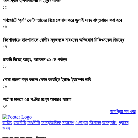
আদ-দ্বীন হাসপাতালের লাইসেন্স বাতিল
১৫
গণভোটে ‘হ্যাঁ’ ভোটদাতাদের নিয়ে ফোরাম করে জুলাই সনদ বাস্তবায়ন করা হবে
১৬
কিশোরগঞ্জে হাসপাতালে রোগীর স্বজনকে মারধরের অভিযোগ চিকিৎসকের বিরুদ্ধে
১৭
চাকরি দিচ্ছে আড়ং, আবেদন ৩১ মে পর্যন্ত
১৮
বোমা হামলা বন্ধ করতে ফোন করেছিল ইরান: ট্রাম্পের দাবি
১৯
শর্ত না মানলে ২৪ ঘণ্টার মধ্যে আবারও হামলা
২০
জনপ্রিয় সব খবর
জাতীয়
রাজনীতি
অর্থনীতি
আর্ন্তজাতিক
সারাদেশ
খেলাধুলা
বিনোদন
জনদূর্ভোগ
প্রাইম
জবস