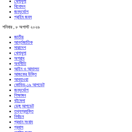
খেলাধুলা
বিনোদন
জনদূর্ভোগ
প্রাইম জবস
শনিবার , ৮ অগাস্ট ২০২৬
জাতীয়
আর্ন্তজাতিক
সারাদেশ
খেলাধুলা
অপরাধ
অর্থনীতি
আইন ও আদালত
আজকের উক্তি
আবহাওয়া
কোভিড-১৯ আপডেট
জনদূর্ভোগ
শিক্ষাঙ্গন
বইমেলা
ডেঙ্গু আপডেট
তথ্যপ্রযুক্তি
নির্বাচন
প্রধান সংবাদ
প্রবাস