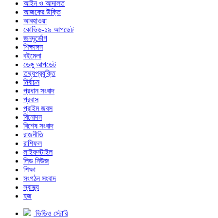
আইন ও আদালত
আজকের উক্তি
আবহাওয়া
কোভিড-১৯ আপডেট
জনদূর্ভোগ
শিক্ষাঙ্গন
বইমেলা
ডেঙ্গু আপডেট
তথ্যপ্রযুক্তি
নির্বাচন
প্রধান সংবাদ
প্রবাস
প্রাইম জবস
বিনোদন
বিশেষ সংবাদ
রাজনীতি
রাশিফল
লাইফস্টাইল
লিড নিউজ
শিক্ষা
সংগঠন সংবাদ
স্বাস্থ্য
হজ
ভিডিও স্টোরি