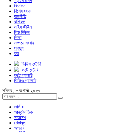
প্রাইম জবস
বিনোদন
বিশেষ সংবাদ
রাজনীতি
রাশিফল
লাইফস্টাইল
লিড নিউজ
শিক্ষা
সংগঠন সংবাদ
স্বাস্থ্য
হজ
ভিডিও স্টোরি
ফটো স্টোরি
ফটোগ্যালারি
ভিডিও গ্যালারি
শনিবার , ৮ অগাস্ট ২০২৬
জাতীয়
আর্ন্তজাতিক
সারাদেশ
খেলাধুলা
অপরাধ