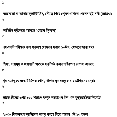
১
সময়মতো না আসায় ফ্লাইট মিস, দৌড়ে গিয়ে প্লেন থামাতে গেলেন দুই নারী (ভিডিও)
২
আলিয়ঁস ফ্রঁসেজে আসছে ‘নেচার ব্লিডস্’
৩
এসএসসি পরীক্ষার ফল প্রকাশ সোমবার সকাল ১০টায়, যেভাবে জানা যাবে
৪
শিক্ষা, স্বাস্থ্য ও জ্বালানি খাতকে স্বনির্ভর করার পরিকল্পনা নেওয়া হয়েছে
৫
গ্যাস-বিদ্যুৎ সংকটে শিল্পকারখানা, ঋণের সুদ মওকুফ চায় চট্টগ্রাম চেম্বার
৬
ভারত-চীনের ওপর ১০০ শতাংশ শুল্ক আরোপের বিল পাস যুক্তরাষ্ট্রের সিনেটে
৭
২০৩০ বিশ্বকাপে ব্রাজিলের ভাগ্য বদলে দিতে পারেন এই ১০ তরুণ