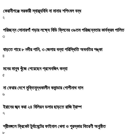
কেরানীগঞ্জে সরকারী স্বাস্থ্যবিধি না মানায় শপিংমল বন্ধ
২
পরিচ্ছন্ন সোনারগাঁ গড়ার লক্ষ্যে বিডি ক্লিনের ৩৯তম পরিচ্ছন্নতার কার্যক্রম পালিত
৩
বাড়তে পারে ৮ নদীর পানি, ৩ জেলায় বন্যা পরিস্থিতি অবনতির শঙ্কা
৪
মনের মানুষ খুঁজে পেয়েছেন প্রসেনজিৎ কন্যা
৫
না ফেরার দেশে মুক্তিযুদ্ধকালীন কমান্ডার গোপীনাথ দাস
৬
ইরানের জব্দ করা ২৪ বিলিয়ন ডলার ছাড়তে রাজি ট্রাম্প
৭
শ্রীমঙ্গলে ক্রিকেট টুর্নামেন্টের ফাইনাল খেলা ও পুরস্কার বিতরণী অনুষ্ঠিত
৮