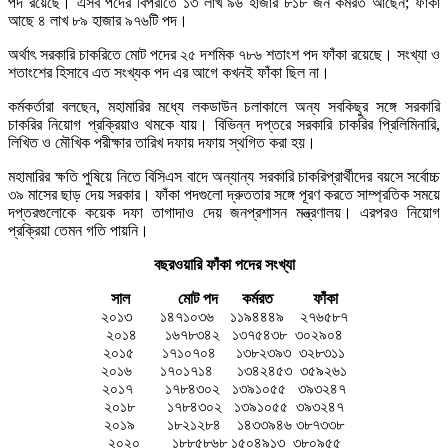
পদ রয়েছে। এসব পদের বিপরীতে ১৩ লাখ ৯৬ হাজার ৮১৮ জন কর্মরত আছেন; ফাঁকা
আছে ৪ লাখ ৮৯ হাজার ৯৭৬টি পদ।
অর্থাৎ সরকারি চাকরিতে মোট পদের ২৫ দশমিক ৭৮৬ শতাংশ পদ ফাঁকা রয়েছে। সংখ্যা ও
শতাংশের হিসাবে এত সংখ্যক পদ এর আগে কখনই ফাঁকা ছিল না।
কর্মকর্তারা বলছেন, মহামারির মধ্যে লকডাউন চলাকালে অন্য সবকিছুর সঙ্গে সরকারি
চাকরির নিয়োগ প্রক্রিয়াও থমকে যায়। বিভিন্ন দপ্তরে সরকারি চাকরির প্রিলিমিনারি,
লিখিত ও মৌখিক পরীক্ষার তারিখ দফায় দফায় স্থগিত করা হয়।
মহামারির ক্ষতি পুষিয়ে নিতে বিসিএস বাদে অন্যান্য সরকারি চাকরিপ্রার্থীদের বয়সে সর্বোচ্চ
৩৯ মাসের ছাড় দেয় সরকার। ফাঁকা পদগুলো দ্রুততার সঙ্গে পূরণ করতে সাম্প্রতিক সময়ে
দপ্তরগুলোকে কয়েক দফা তাগাদাও দেয় জনপ্রশাসন মন্ত্রণালয়। এরপরও নিয়োগ
প্রক্রিয়া তেমন গতি পায়নি।
বছরওয়ারি ফাঁকা পদের সংখ্যা
সাল মোট পদ কর্মরত ফাঁকা
২০১৩ ১৪৭১০৩৬ ১১৯৪৪৪৯ ২৭৬৫৮৭
২০১৪ ১৬৭৮৩৪২ ১৩৭৫৪৩৮ ৩০২৯০৪
২০১৫ ১৭১০৭০৪ ১৩৮২৩৯৩ ৩২৮৩১১
২০১৬ ১৭০১৭১৪ ১৩৪২৪৫৩ ৩৫৯২৬১
২০১৭ ১৭৮৪৩০২ ১৩৯১০৫৫ ৩৯৩২৪৭
২০১৮ ১৭৮৪৩০২ ১৩৯১০৫৫ ৩৯৩২৪৭
২০১৯ ১৮২১২৮৪ ১৪৩৩৯৪৬ ৩৮৭৩৩৮
২০২০ ১৮৮৫৮৬৮ ১৫০৪৯১৩ ৩৮০৯৫৫