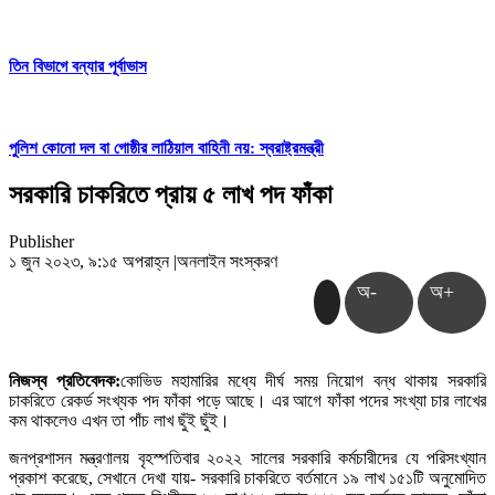
তিন বিভাগে বন্যার পূর্বাভাস
পুলিশ কোনো দল বা গোষ্ঠীর লাঠিয়াল বাহিনী নয়: স্বরাষ্ট্রমন্ত্রী
সরকারি চাকরিতে প্রায় ৫ লাখ পদ ফাঁকা
Publisher
১ জুন ২০২৩, ৯:১৫ অপরাহ্ন
|
অনলাইন সংস্করণ
অ-
অ+
নিজস্ব প্রতিবেদক:
কোভিড মহামারির মধ্যে দীর্ঘ সময় নিয়োগ বন্ধ থাকায় সরকারি
চাকরিতে রেকর্ড সংখ্যক পদ ফাঁকা পড়ে আছে। এর আগে ফাঁকা পদের সংখ্যা চার লাখের
কম থাকলেও এখন তা পাঁচ লাখ ছুঁই ছুঁই।
জনপ্রশাসন মন্ত্রণালয় বৃহস্পতিবার ২০২২ সালের সরকারি কর্মচারীদের যে পরিসংখ্যান
প্রকাশ করেছে, সেখানে দেখা যায়- সরকারি চাকরিতে বর্তমানে ১৯ লাখ ১৫১টি অনুমোদিত