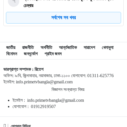
৭
চেম্বার
সর্বশেষ সব খবর
৮
ভারত-চীনের ওপর ১০০ শতাংশ শুল্ক আরোপের বিল পাস যুক্তরাষ্ট্রের
সিনেটে
৯
২০৩০ বিশ্বকাপে ব্রাজিলের ভাগ্য বদলে দিতে পারেন এই ১০ তরুণ
জাতীয়
রাজনীতি
অর্থনীতি
আর্ন্তজাতিক
সারাদেশ
খেলাধুলা
বিনোদন
জনদূর্ভোগ
প্রাইম জবস
১০
মুক্তিযুদ্ধ কোনো রাজনৈতিক দলের যুদ্ধ ছিল না: ভারপ্রাপ্ত
ভারপ্রাপ্ত সম্পাদক : রিতেশ
রাষ্ট্রপতি
অফিস: ৯/বি, জিন্দাবাহার, নয়াবাজার, ঢাকা-১১০০ যোগাযোগ: 01311-625776
ইমেইল: info.primetvbangla@gmail.com
১১
ইরান যুদ্ধ থেকে বের হওয়ার পথ খুঁজছেন ট্রাম্পের শীর্ষ জেনারেল,
বিজ্ঞাপন সংক্রান্ত বিষয়
সীমিত হয়ে পড়েছে সামরিক বিকল্প
ইমেইল : info.primetvbangla@gmail.com
যোগাযোগ : 01912919507
১২
দেশে স্বর্ণের দামে বড় লাফ
সোশ্যাল মিডিয়া