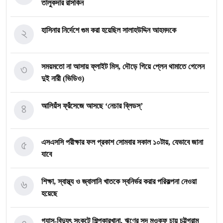
তালুকদার রাসকিন
২
হাসিনার নির্দেশে গুম করা হয়েছিল সালাহউদ্দিন আহমদকে
৩
সময়মতো না আসায় ফ্লাইট মিস, দৌড়ে গিয়ে প্লেন থামাতে গেলেন
দুই নারী (ভিডিও)
৪
আলিয়ঁস ফ্রঁসেজে আসছে ‘নেচার ব্লিডস্’
৫
এসএসসি পরীক্ষার ফল প্রকাশ সোমবার সকাল ১০টায়, যেভাবে জানা
যাবে
৬
শিক্ষা, স্বাস্থ্য ও জ্বালানি খাতকে স্বনির্ভর করার পরিকল্পনা নেওয়া
হয়েছে
গ্যাস-বিদ্যুৎ সংকটে শিল্পকারখানা, ঋণের সুদ মওকুফ চায় চট্টগ্রাম