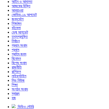
আইন ও আদালত
আজকের উক্তি
আবহাওয়া
কোভিড-১৯ আপডেট
জনদূর্ভোগ
শিক্ষাঙ্গন
বইমেলা
ডেঙ্গু আপডেট
তথ্যপ্রযুক্তি
নির্বাচন
প্রধান সংবাদ
প্রবাস
প্রাইম জবস
বিনোদন
বিশেষ সংবাদ
রাজনীতি
রাশিফল
লাইফস্টাইল
লিড নিউজ
শিক্ষা
সংগঠন সংবাদ
স্বাস্থ্য
হজ
ভিডিও স্টোরি