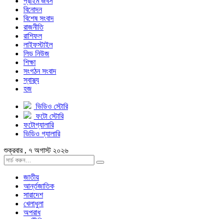
প্রাইম জবস
বিনোদন
বিশেষ সংবাদ
রাজনীতি
রাশিফল
লাইফস্টাইল
লিড নিউজ
শিক্ষা
সংগঠন সংবাদ
স্বাস্থ্য
হজ
ভিডিও স্টোরি
ফটো স্টোরি
ফটোগ্যালারি
ভিডিও গ্যালারি
শুক্রবার , ৭ অগাস্ট ২০২৬
জাতীয়
আর্ন্তজাতিক
সারাদেশ
খেলাধুলা
অপরাধ