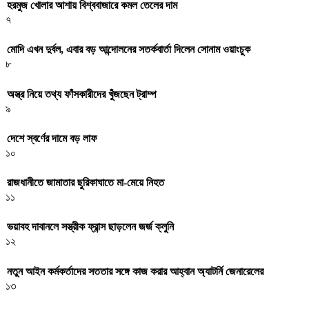
হরমুজ খোলার আশায় বিশ্ববাজারে কমল তেলের দাম
৭
মোদি এখন দুর্বল, এবার বড় আন্দোলনের সতর্কবার্তা দিলেন সোনাম ওয়াংচুক
৮
অস্ত্র নিয়ে তথ্য ফাঁসকারীদের খুঁজছেন ট্রাম্প
৯
দেশে স্বর্ণের দামে বড় লাফ
১০
রাজধানীতে জামাতার ছুরিকাঘাতে মা-মেয়ে নিহত
১১
ভয়াবহ দাবানলে সস্ত্রীক ফ্রান্স ছাড়লেন জর্জ ক্লুনি
১২
নতুন আইন কর্মকর্তাদের সততার সঙ্গে কাজ করার আহ্বান অ্যাটর্নি জেনারেলের
১৩