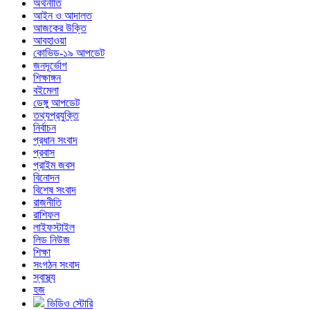
অর্থনীতি
আইন ও আদালত
আজকের উক্তি
আবহাওয়া
কোভিড-১৯ আপডেট
জনদূর্ভোগ
শিক্ষাঙ্গন
বইমেলা
ডেঙ্গু আপডেট
তথ্যপ্রযুক্তি
নির্বাচন
প্রধান সংবাদ
প্রবাস
প্রাইম জবস
বিনোদন
বিশেষ সংবাদ
রাজনীতি
রাশিফল
লাইফস্টাইল
লিড নিউজ
শিক্ষা
সংগঠন সংবাদ
স্বাস্থ্য
হজ
ভিডিও স্টোরি