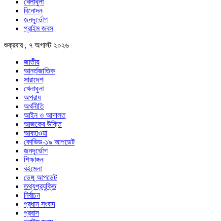
খেলাধুলা
বিনোদন
জনদূর্ভোগ
প্রাইম জবস
শুক্রবার , ৭ অগাস্ট ২০২৬
জাতীয়
আর্ন্তজাতিক
সারাদেশ
খেলাধুলা
অপরাধ
অর্থনীতি
আইন ও আদালত
আজকের উক্তি
আবহাওয়া
কোভিড-১৯ আপডেট
জনদূর্ভোগ
শিক্ষাঙ্গন
বইমেলা
ডেঙ্গু আপডেট
তথ্যপ্রযুক্তি
নির্বাচন
প্রধান সংবাদ
প্রবাস