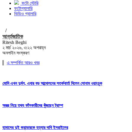
ফটো স্টোরি
ফটোগ্যালারি
ভিডিও গ্যালারি
/
আর্ন্তজাতিক
Ritesh Beghi
২ মার্চ ২০২৬, ৩:২২ অপরাহ্ন
অনলাইন সংস্করণ
এ সম্পর্কিত আরও খবর
মোদি এখন দুর্বল, এবার বড় আন্দোলনের সতর্কবার্তা দিলেন সোনাম ওয়াংচুক
অস্ত্র নিয়ে তথ্য ফাঁসকারীদের খুঁজছেন ট্রাম্প
হামাসের দুই কমান্ডারকে হত্যার দাবি ইসরাইলের