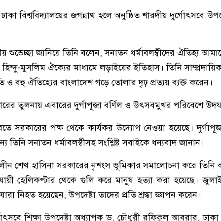
য় ঢাকা বিশ্ববিদ্যালয়ের জগন্নাথ হলে অনুষ্ঠিত শারদীয় দুর্গোৎসবে উ
দীয় শুভেচ্ছা জানিয়ে তিনি বলেন, সনাতন ধর্মাবলম্বীদের ঐতিহ্য আম
ন্দু-মুসলিম ঐক্যের মাধ্যমে লড়াইয়ের ইতিহাস। তিনি সাম্প্রদায়িক 
কৃতি ও বহু ঐতিহ্যের বাংলাদেশ গড়ে তোলার দৃঢ় প্রত্যয় ব্যক্ত করেন।
র তুলনায় এবারের দুর্গাপূজা বর্ণিল ও উৎসবমুখর পরিবেশে উদযা
তে সরকারের পক্ষ থেকে কার্যকর উদ্যোগ নেওয়া হয়েছে। দুর্গাপূজা শ
 তিনি সনাতন ধর্মাবলম্বীসহ সংশ্লিষ্ট সবাইকে ধন্যবাদ জানান।
কালীন শেখ হাসিনা সরকারের নৃশংস ভূমিকার সমালোচনা করে তিনি
ুযায়ী হেলিকপ্টার থেকে গুলি করে মানুষ হত্যা করা হয়েছে। জুলাই 
 যারা নিহত হয়েছেন, উপদেষ্টা তাদের প্রতি শ্রদ্ধা জ্ঞাপন করেন।
গোৎসবে শিক্ষা উপদেষ্টা অধ্যাপক ড. চৌধুরী রফিকুল আবরার, ঢাকা ব