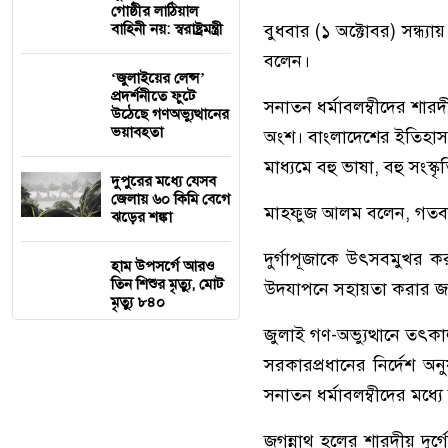
গোষ্ঠীর লাঠিয়াল
বাহিনী নয়: স্বরাষ্ট্রমন্ত্রী
বুধবার (১ অক্টোবর) সন্ধ্যা
বলেন।
‘জুলাইয়ের লেন্স’
প্রদর্শনীতে ফুটে
সনাতন ধর্মাবলম্বীদের শার
উঠেছে গণঅভ্যুত্থানের
ভয়াবহতা
অংশ। বাংলাদেশের ইতিহাস হি
মাধ্যমে বহু ভাষা, বহু সংস্
দুপুরের মধ্যে যেসব
জেলায় ৬০ কিমি বেগে
মাহফুজ আলম বলেন, গতবারে
ঝড়ের শঙ্কা
দুর্গাপূজাকে উৎসবমুখর কর
হাম উপসর্গে আরও
তিন শিশুর মৃত্যু, মোট
উদযাপনে সহায়তা করার জন্য
মৃত্যু ৮৪০
জুলাই গণ-অভ্যুত্থানে তৎ
সরকারপ্রধানের নির্দেশ অন
সনাতন ধর্মাবলম্বীদের মধ্যে
জগন্নাথ হলের শারদীয় দুর্