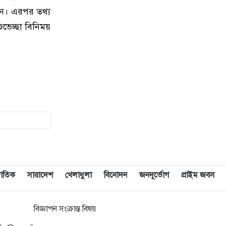
ট্রাম্প
লেন। এরপর তথ্য
শুভেচ্ছা বিনিময়
১০
দেশে স্বর্ণের দামে বড় লাফ
১১
রাজধানীতে জামাতার ছুরিকাঘাতে মা-
মেয়ে নিহত
১২
ভয়াবহ দাবানলে সস্ত্রীক ফ্রান্স ছাড়লেন
জর্জ ক্লুনি
১৩
নতুন আইন কর্মকর্তাদের সততার সঙ্গে
কাজ করার আহ্বান অ্যাটর্নি জেনারেলের
তজাতিক
সারাদেশ
খেলাধুলা
বিনোদন
জনদূর্ভোগ
প্রাইম জবস
১৪
হামাসের দুই কমান্ডারকে হত্যার দাবি
ইসরাইলের
বিজ্ঞাপন সংক্রান্ত বিষয়
পুলিশ কোনো দল বা গোষ্ঠীর লাঠিয়াল