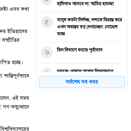
হাসিনাও আসবে না: আমির হামজা
পদেষ্টা এসব কথা
৫
মানুষ কতটা নির্লজ্জ, দলকে বিভ্রান্ত করে
এখন অবাস্তব স্বপ্ন দেখাচ্ছেন: সোহেল
াদের ইতিহাসের
তাজ
সম্প্রীতির
৬
তিন বিভাগে বন্যার পূর্বাভাস
পিত হচ্ছে।
৭
হরমুজ খোলার আশায় বিশ্ববাজারে
ান্তিপূর্ণভাবে
কমল তেলের দাম
সর্বশেষ সব খবর
৮
মোদি এখন দুর্বল, এবার বড়
 বলেন, ওই সময়
আন্দোলনের সতর্কবার্তা দিলেন সোনাম
গণ-অভ্যুত্থানে
ওয়াংচুক
৯
অস্ত্র নিয়ে তথ্য ফাঁসকারীদের খুঁজছেন
িশ্ববিদ্যালয়ের