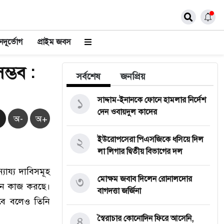
দূর্ভোগ
প্রাইম জবস
ম্ভব :
সর্বশেষ
জনপ্রিয়
১
সাদ্দাম-ইনানকে ফোনে হামলার নির্দেশ
দেন ওবায়দুল কাদের
অ-
অ+
২
ইউরোপসেরা পিএসজিকে ধসিয়ে দিল
লা লিগার দ্বিতীয় বিভাগের দল
যায্য দাবিসমূহ
৩
মোক্ষম জবাব দিলেন রোনালদোর
বায়নে কাজ করছে।
বাগদত্তা জর্জিনা
াকবে বলেও তিনি
৪
স্বৈরাচার কোনোদিন ফিরে আসেনি,