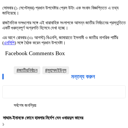
সোমবার (১ সেপ্টেম্বর) প্রধান উপদেষ্টার প্রেস উইং এক সংবাদ বিজ্ঞপ্তিতে এ তথ্য
জানিয়েছে।
রাজনৈতিক দলগুলোর সঙ্গে এই ধারাবাহিক সংলাপকে আসন্ন জাতীয় নির্বাচনের প্রস্তুতিতে
একটি গুরুত্বপূর্ণ অগ্রগতি হিসেবে দেখা হচ্ছে।
এর আগে রোববার (৩১ আগস্ট) বিএনপি, জামায়াতে ইসলামী ও জাতীয় নাগরিক পার্টির
(
এনসিপি
) সঙ্গে বৈঠক করেন প্রধান উপদেষ্টা।
Facebook Comments Box
#জাতীয়নির্বাচন
#মুহাম্মদইউনূস
মন্তব্য করুন
সর্বশেষ
জনপ্রিয়
সাদ্দাম-ইনানকে ফোনে হামলার নির্দেশ দেন ওবায়দুল কাদের
১