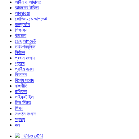
আইন ও আদালত
আজকের উক্তি
আবহাওয়া
কোভিড-১৯ আপডেট
জনদূর্ভোগ
শিক্ষাঙ্গন
বইমেলা
ডেঙ্গু আপডেট
তথ্যপ্রযুক্তি
নির্বাচন
প্রধান সংবাদ
প্রবাস
প্রাইম জবস
বিনোদন
বিশেষ সংবাদ
রাজনীতি
রাশিফল
লাইফস্টাইল
লিড নিউজ
শিক্ষা
সংগঠন সংবাদ
স্বাস্থ্য
হজ
ভিডিও স্টোরি