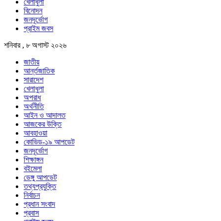
খেলাধুলা
বিনোদন
জনদূর্ভোগ
প্রাইম জবস
শনিবার , ৮ অগাস্ট ২০২৬
জাতীয়
আর্ন্তজাতিক
সারাদেশ
খেলাধুলা
অপরাধ
অর্থনীতি
আইন ও আদালত
আজকের উক্তি
আবহাওয়া
কোভিড-১৯ আপডেট
জনদূর্ভোগ
শিক্ষাঙ্গন
বইমেলা
ডেঙ্গু আপডেট
তথ্যপ্রযুক্তি
নির্বাচন
প্রধান সংবাদ
প্রবাস