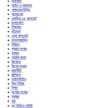
অর্থনীতি
আইন ও আদালত
আজকের উক্তি
আবহাওয়া
কোভিড-১৯ আপডেট
জনদূর্ভোগ
শিক্ষাঙ্গন
বইমেলা
ডেঙ্গু আপডেট
তথ্যপ্রযুক্তি
নির্বাচন
প্রধান সংবাদ
প্রবাস
প্রাইম জবস
বিনোদন
বিশেষ সংবাদ
রাজনীতি
রাশিফল
লাইফস্টাইল
লিড নিউজ
শিক্ষা
সংগঠন সংবাদ
স্বাস্থ্য
হজ
ভিডিও স্টোরি