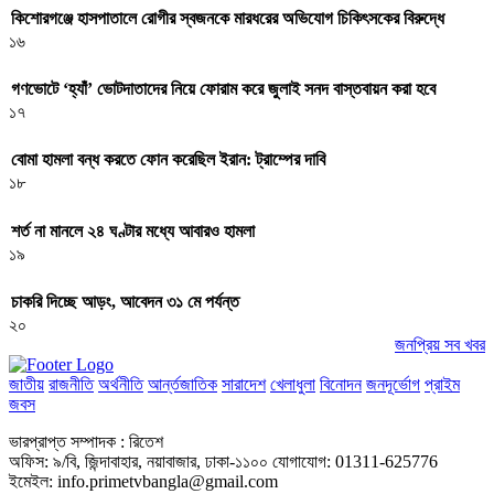
কিশোরগঞ্জে হাসপাতালে রোগীর স্বজনকে মারধরের অভিযোগ চিকিৎসকের বিরুদ্ধে
১৬
গণভোটে ‘হ্যাঁ’ ভোটদাতাদের নিয়ে ফোরাম করে জুলাই সনদ বাস্তবায়ন করা হবে
১৭
বোমা হামলা বন্ধ করতে ফোন করেছিল ইরান: ট্রাম্পের দাবি
১৮
শর্ত না মানলে ২৪ ঘণ্টার মধ্যে আবারও হামলা
১৯
চাকরি দিচ্ছে আড়ং, আবেদন ৩১ মে পর্যন্ত
২০
জনপ্রিয় সব খবর
জাতীয়
রাজনীতি
অর্থনীতি
আর্ন্তজাতিক
সারাদেশ
খেলাধুলা
বিনোদন
জনদূর্ভোগ
প্রাইম
জবস
ভারপ্রাপ্ত সম্পাদক : রিতেশ
অফিস: ৯/বি, জিন্দাবাহার, নয়াবাজার, ঢাকা-১১০০ যোগাযোগ: 01311-625776
ইমেইল: info.primetvbangla@gmail.com