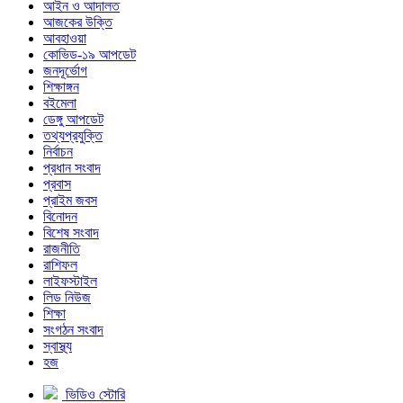
আইন ও আদালত
আজকের উক্তি
আবহাওয়া
কোভিড-১৯ আপডেট
জনদূর্ভোগ
শিক্ষাঙ্গন
বইমেলা
ডেঙ্গু আপডেট
তথ্যপ্রযুক্তি
নির্বাচন
প্রধান সংবাদ
প্রবাস
প্রাইম জবস
বিনোদন
বিশেষ সংবাদ
রাজনীতি
রাশিফল
লাইফস্টাইল
লিড নিউজ
শিক্ষা
সংগঠন সংবাদ
স্বাস্থ্য
হজ
ভিডিও স্টোরি