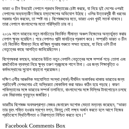
ভারত ও চীন উভয়েই নেপালে প্রভাব বিস্তারের চেষ্টা করছে, যা নিয়ে দুই দেশের ওপরই
নেপালের অভ্যন্তরীণ বিষয়ে হস্তক্ষেপের অভিযোগ উঠছে। ওলির উত্তরসূরী কী ধরনের
সরকার গঠন করবেন, তা স্পষ্ট নয়। বিশেষজ্ঞদের মতে, ভারত এখন খুবই সতর্ক থাকবে।
তারা নেপালে বাংলাদেশের মতো পরিস্থিতি চায় না।
২০১৯ সালে ভারতের নতুন মানচিত্রে বিতর্কিত সীমান্ত অঞ্চল নিজেদের অন্তর্ভুক্ত করায়
নেপাল ক্ষুব্ধ হয়েছিল। পরে নেপালও পাল্টা মানচিত্র প্রকাশ করে। সম্প্রতি ভারত ও চীন
ওই বিতর্কিত সীমান্ত দিয়ে বাণিজ্য পুনরায় শুরুতে সম্মত হয়েছে, যা নিয়ে ওলি চীনা
নেতৃত্বের কাছে আপত্তি জানিয়েছিলেন।
বিশ্লেষকরা বলছেন, ভারতের উচিত নতুন নেপালি নেতৃত্বের সঙ্গে সম্পর্ক গড়ে তোলা এবং
রাজনৈতিক ব্যবস্থা নিয়ে ক্ষুব্ধ তরুণ প্রজন্মকে পাশে টানা। এর জন্য শিক্ষাবৃত্তি ও
কর্মসংস্থানের সুযোগ বাড়ানো প্রয়োজন।
দক্ষিণ এশীয় আঞ্চলিক সহযোগিতা সংস্থা (সার্ক) দীর্ঘদিন অকার্যকর থাকায় ভারতের জন্য
প্রতিবেশী দেশগুলোর এই অস্থিরতা মোকাবিলা করা আরও কঠিন হয়ে পড়ছে। কারণ
পাকিস্তানের সঙ্গে ভারতের সম্পর্ক তলানিতে, বাংলাদেশের সঙ্গে দিল্লির টানাপোড়েন চলছে
এবং মিয়ানমার গৃহযুদ্ধে জর্জরিত।
ভারতীয় বিশেষজ্ঞ অবসরপ্রাপ্ত মেজর জেনারেল অশোক মেহতা মন্তব্য করেছেন, “ভারত
তার বৃহৎ শক্তি হওয়ার স্বপ্নে মগ্ন, কিন্তু সেই লক্ষ্য অর্জন করতে হলে আগে নিজের
প্রতিবেশে স্থিতিশীলতা ও নিরাপত্তা নিশ্চিত করতে হবে।”
Facebook Comments Box