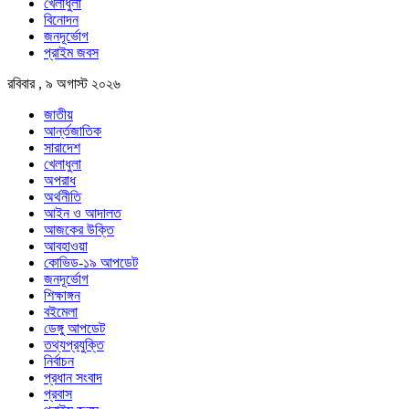
খেলাধুলা
বিনোদন
জনদূর্ভোগ
প্রাইম জবস
রবিবার , ৯ অগাস্ট ২০২৬
জাতীয়
আর্ন্তজাতিক
সারাদেশ
খেলাধুলা
অপরাধ
অর্থনীতি
আইন ও আদালত
আজকের উক্তি
আবহাওয়া
কোভিড-১৯ আপডেট
জনদূর্ভোগ
শিক্ষাঙ্গন
বইমেলা
ডেঙ্গু আপডেট
তথ্যপ্রযুক্তি
নির্বাচন
প্রধান সংবাদ
প্রবাস