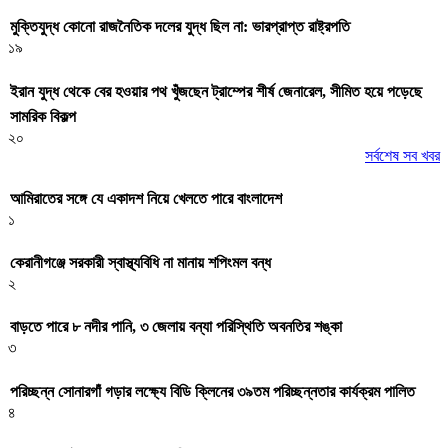
মুক্তিযুদ্ধ কোনো রাজনৈতিক দলের যুদ্ধ ছিল না: ভারপ্রাপ্ত রাষ্ট্রপতি
১৯
ইরান যুদ্ধ থেকে বের হওয়ার পথ খুঁজছেন ট্রাম্পের শীর্ষ জেনারেল, সীমিত হয়ে পড়েছে
সামরিক বিকল্প
২০
সর্বশেষ সব খবর
আমিরাতের সঙ্গে যে একাদশ নিয়ে খেলতে পারে বাংলাদেশ
১
কেরানীগঞ্জে সরকারী স্বাস্থ্যবিধি না মানায় শপিংমল বন্ধ
২
বাড়তে পারে ৮ নদীর পানি, ৩ জেলায় বন্যা পরিস্থিতি অবনতির শঙ্কা
৩
পরিচ্ছন্ন সোনারগাঁ গড়ার লক্ষ্যে বিডি ক্লিনের ৩৯তম পরিচ্ছন্নতার কার্যক্রম পালিত
৪