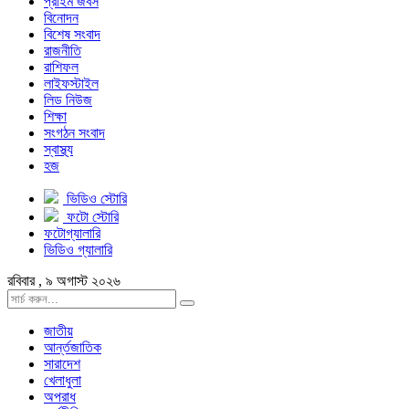
প্রাইম জবস
বিনোদন
বিশেষ সংবাদ
রাজনীতি
রাশিফল
লাইফস্টাইল
লিড নিউজ
শিক্ষা
সংগঠন সংবাদ
স্বাস্থ্য
হজ
ভিডিও স্টোরি
ফটো স্টোরি
ফটোগ্যালারি
ভিডিও গ্যালারি
রবিবার , ৯ অগাস্ট ২০২৬
জাতীয়
আর্ন্তজাতিক
সারাদেশ
খেলাধুলা
অপরাধ