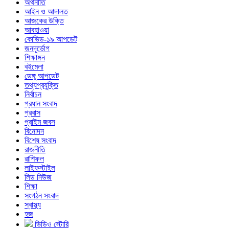
অর্থনীতি
আইন ও আদালত
আজকের উক্তি
আবহাওয়া
কোভিড-১৯ আপডেট
জনদূর্ভোগ
শিক্ষাঙ্গন
বইমেলা
ডেঙ্গু আপডেট
তথ্যপ্রযুক্তি
নির্বাচন
প্রধান সংবাদ
প্রবাস
প্রাইম জবস
বিনোদন
বিশেষ সংবাদ
রাজনীতি
রাশিফল
লাইফস্টাইল
লিড নিউজ
শিক্ষা
সংগঠন সংবাদ
স্বাস্থ্য
হজ
ভিডিও স্টোরি