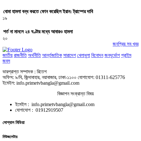
বোমা হামলা বন্ধ করতে ফোন করেছিল ইরান: ট্রাম্পের দাবি
১৯
শর্ত না মানলে ২৪ ঘণ্টার মধ্যে আবারও হামলা
২০
জনপ্রিয় সব খবর
জাতীয়
রাজনীতি
অর্থনীতি
আর্ন্তজাতিক
সারাদেশ
খেলাধুলা
বিনোদন
জনদূর্ভোগ
প্রাইম
জবস
ভারপ্রাপ্ত সম্পাদক : রিতেশ
অফিস: ৯/বি, জিন্দাবাহার, নয়াবাজার, ঢাকা-১১০০ যোগাযোগ: 01311-625776
ইমেইল: info.primetvbangla@gmail.com
বিজ্ঞাপন সংক্রান্ত বিষয়
ইমেইল : info.primetvbangla@gmail.com
যোগাযোগ : 01912919507
সোশ্যাল মিডিয়া
নিউজলেটার