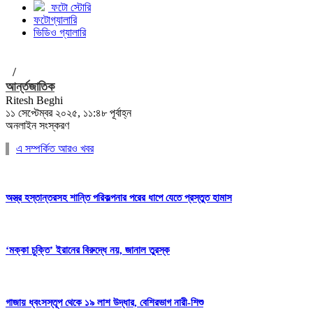
ফটো স্টোরি
ফটোগ্যালারি
ভিডিও গ্যালারি
/
আর্ন্তজাতিক
Ritesh Beghi
১১ সেপ্টেম্বর ২০২৫, ১১:৪৮ পূর্বাহ্ন
অনলাইন সংস্করণ
এ সম্পর্কিত আরও খবর
অস্ত্র হস্তান্তরসহ শান্তি পরিকল্পনার পরের ধাপে যেতে প্রস্তুত হামাস
‘মক্কা চুক্তি’ ইরানের বিরুদ্ধে নয়, জানাল তুরস্ক
গাজায় ধ্বংসস্তূপ থেকে ১৯ লাশ উদ্ধার, বেশিরভাগ নারী-শিশু