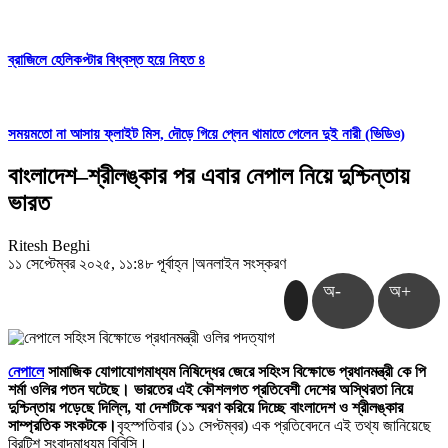
ব্রাজিলে হেলিকপ্টার বিধ্বস্ত হয়ে নিহত ৪
সময়মতো না আসায় ফ্লাইট মিস, দৌড়ে গিয়ে প্লেন থামাতে গেলেন দুই নারী (ভিডিও)
বাংলাদেশ–শ্রীলঙ্কার পর এবার নেপাল নিয়ে দুশ্চিন্তায়
ভারত
Ritesh Beghi
১১ সেপ্টেম্বর ২০২৫, ১১:৪৮ পূর্বাহ্ন
|
অনলাইন সংস্করণ
অ-
অ+
নেপালে
সামাজিক যোগাযোগমাধ্যম নিষিদ্ধের জেরে সহিংস বিক্ষোভে প্রধানমন্ত্রী কে পি
শর্মা ওলির পতন ঘটেছে। ভারতের এই কৌশলগত প্রতিবেশী দেশের অস্থিরতা নিয়ে
দুশ্চিন্তায় পড়েছে দিল্লি, যা দেশটিকে স্মরণ করিয়ে দিচ্ছে বাংলাদেশ ও শ্রীলঙ্কার
সাম্প্রতিক সংকটকে।
বৃহস্পতিবার (১১ সেপ্টম্বর) এক প্রতিবেদনে এই তথ্য জানিয়েছে
ব্রিটিশ সংবাদমাধ্যম বিবিসি।