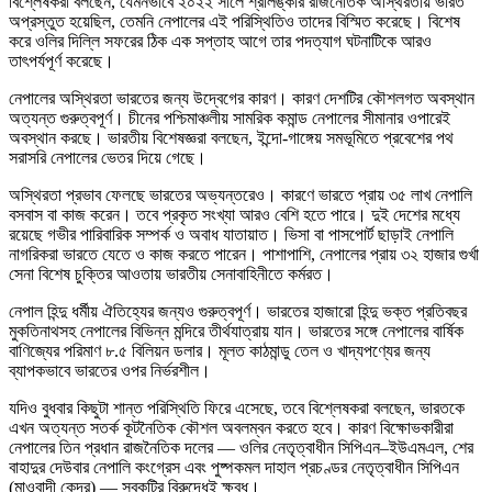
বিশ্লেষকরা বলছেন, যেমনভাবে ২০২২ সালে শ্রীলঙ্কার রাজনৈতিক অস্থিরতায় ভারত
অপ্রস্তুত হয়েছিল, তেমনি নেপালের এই পরিস্থিতিও তাদের বিস্মিত করেছে। বিশেষ
করে ওলির দিল্লি সফরের ঠিক এক সপ্তাহ আগে তার পদত্যাগ ঘটনাটিকে আরও
তাৎপর্যপূর্ণ করেছে।
নেপালের অস্থিরতা ভারতের জন্য উদ্বেগের কারণ। কারণ দেশটির কৌশলগত অবস্থান
অত্যন্ত গুরুত্বপূর্ণ। চীনের পশ্চিমাঞ্চলীয় সামরিক কমান্ড নেপালের সীমানার ওপারেই
অবস্থান করছে। ভারতীয় বিশেষজ্ঞরা বলছেন, ইন্দো-গাঙ্গেয় সমভূমিতে প্রবেশের পথ
সরাসরি নেপালের ভেতর দিয়ে গেছে।
অস্থিরতা প্রভাব ফেলছে ভারতের অভ্যন্তরেও। কারণে ভারতে প্রায় ৩৫ লাখ নেপালি
বসবাস বা কাজ করেন। তবে প্রকৃত সংখ্যা আরও বেশি হতে পারে। দুই দেশের মধ্যে
রয়েছে গভীর পারিবারিক সম্পর্ক ও অবাধ যাতায়াত। ভিসা বা পাসপোর্ট ছাড়াই নেপালি
নাগরিকরা ভারতে যেতে ও কাজ করতে পারেন। পাশাপাশি, নেপালের প্রায় ৩২ হাজার গুর্খা
সেনা বিশেষ চুক্তির আওতায় ভারতীয় সেনাবাহিনীতে কর্মরত।
নেপাল হিন্দু ধর্মীয় ঐতিহ্যের জন্যও গুরুত্বপূর্ণ। ভারতের হাজারো হিন্দু ভক্ত প্রতিবছর
মুকতিনাথসহ নেপালের বিভিন্ন মন্দিরে তীর্থযাত্রায় যান। ভারতের সঙ্গে নেপালের বার্ষিক
বাণিজ্যের পরিমাণ ৮.৫ বিলিয়ন ডলার। মূলত কাঠমান্ডু তেল ও খাদ্যপণ্যের জন্য
ব্যাপকভাবে ভারতের ওপর নির্ভরশীল।
যদিও বুধবার কিছুটা শান্ত পরিস্থিতি ফিরে এসেছে, তবে বিশ্লেষকরা বলছেন, ভারতকে
এখন অত্যন্ত সতর্ক কূটনৈতিক কৌশল অবলম্বন করতে হবে। কারণ বিক্ষোভকারীরা
নেপালের তিন প্রধান রাজনৈতিক দলের — ওলির নেতৃত্বাধীন সিপিএন–ইউএমএল, শের
বাহাদুর দেউবার নেপালি কংগ্রেস এবং পুষ্পকমল দাহাল প্রচণ্ডর নেতৃত্বাধীন সিপিএন
(মাওবাদী কেন্দ্র) — সবকটির বিরুদ্ধেই ক্ষুব্ধ।