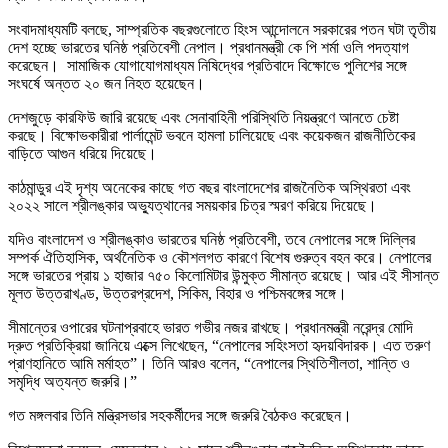
সংবাদমাধ্যমটি বলছে, সাম্প্রতিক বছরগুলোতে হিংস আন্দোলনে সরকারের পতন ঘটা তৃতীয়
দেশ হচ্ছে ভারতের ঘনিষ্ঠ প্রতিবেশী নেপাল। প্রধানমন্ত্রী কে পি শর্মা ওলি পদত্যাগ
করেছেন। সামাজিক যোগাযোগমাধ্যম নিষিদ্ধের প্রতিবাদে বিক্ষোভে পুলিশের সঙ্গে
সংঘর্ষে অন্তত ২০ জন নিহত হয়েছেন।
দেশজুড়ে কারফিউ জারি রয়েছে এবং সেনাবাহিনী পরিস্থিতি নিয়ন্ত্রণে আনতে চেষ্টা
করছে। বিক্ষোভকারীরা পার্লামেন্ট ভবনে হামলা চালিয়েছে এবং কয়েকজন রাজনীতিকের
বাড়িতে আগুন ধরিয়ে দিয়েছে।
কাঠমান্ডুর এই দৃশ্য অনেকের কাছে গত বছর বাংলাদেশের রাজনৈতিক অস্থিরতা এবং
২০২২ সালে শ্রীলঙ্কার অভ্যুত্থানের সময়কার চিত্র স্মরণ করিয়ে দিয়েছে।
যদিও বাংলাদেশ ও শ্রীলঙ্কাও ভারতের ঘনিষ্ঠ প্রতিবেশী, তবে নেপালের সঙ্গে দিল্লির
সম্পর্ক ঐতিহাসিক, অর্থনৈতিক ও কৌশলগত কারণে বিশেষ গুরুত্ব বহন করে। নেপালের
সঙ্গে ভারতের প্রায় ১ হাজার ৭৫০ কিলোমিটার উন্মুক্ত সীমান্ত রয়েছে। আর এই সীসান্ত
মূলত উত্তরাখণ্ড, উত্তরপ্রদেশ, সিকিম, বিহার ও পশ্চিমবঙ্গের সঙ্গে।
সীমান্তের ওপারের ঘটনাপ্রবাহে ভারত গভীর নজর রাখছে। প্রধানমন্ত্রী নরেন্দ্র মোদি
দ্রুত প্রতিক্রিয়া জানিয়ে এক্সে লিখেছেন, “নেপালের সহিংসতা হৃদয়বিদারক। এত তরুণ
প্রাণহানিতে আমি মর্মাহত”। তিনি আরও বলেন, “নেপালের স্থিতিশীলতা, শান্তি ও
সমৃদ্ধি অত্যন্ত জরুরি।”
গত মঙ্গলবার তিনি মন্ত্রিসভার সহকর্মীদের সঙ্গে জরুরি বৈঠকও করেছেন।