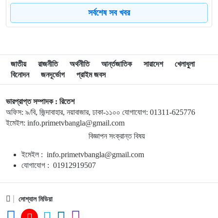
সর্বশেষ সব খবর
৮
গাজায় ধ্বংসস্তূপ থেকে ১৯ লাশ উদ্ধার, বেশিরভাগ নারী-শিশু
৯
ব্রাজিলে হেলিকপ্টার বিধ্বস্ত হয়ে নিহত ৪
জাতীয়
রাজনীতি
অর্থনীতি
আর্ন্তজাতিক
সারাদেশ
খেলাধুলা
বিনোদন
জনদূর্ভোগ
প্রাইম জবস
১০
মানবসেবার জন্য রোটারির সম্মানজনক পদক পেলেন ডা. হাবিবুল্লাহ
তালুকদার রাসকিন
ভারপ্রাপ্ত সম্পাদক : রিতেশ
অফিস: ৯/বি, জিন্দাবাহার, নয়াবাজার, ঢাকা-১১০০ যোগাযোগ: 01311-625776
১১
হাসিনার নির্দেশে গুম করা হয়েছিল সালাহউদ্দিন আহমদকে
ইমেইল: info.primetvbangla@gmail.com
বিজ্ঞাপন সংক্রান্ত বিষয়
ইমেইল : info.primetvbangla@gmail.com
১২
সময়মতো না আসায় ফ্লাইট মিস, দৌড়ে গিয়ে প্লেন থামাতে গেলেন
যোগাযোগ : 01912919507
দুই নারী (ভিডিও)
১৩
আলিয়ঁস ফ্রঁসেজে আসছে ‘নেচার ব্লিডস্’
সোশ্যাল মিডিয়া