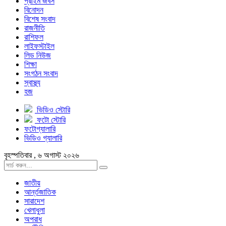
প্রাইম জবস
বিনোদন
বিশেষ সংবাদ
রাজনীতি
রাশিফল
লাইফস্টাইল
লিড নিউজ
শিক্ষা
সংগঠন সংবাদ
স্বাস্থ্য
হজ
ভিডিও স্টোরি
ফটো স্টোরি
ফটোগ্যালারি
ভিডিও গ্যালারি
বৃহস্পতিবার , ৬ অগাস্ট ২০২৬
জাতীয়
আর্ন্তজাতিক
সারাদেশ
খেলাধুলা
অপরাধ