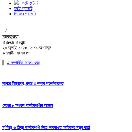
ফটো স্টোরি
ফটোগ্যালারি
ভিডিও গ্যালারি
/
আবহাওয়া
Ritesh Beghi
২০ জুলাই ২০২৫, ২:১৯ অপরাহ্ন
অনলাইন সংস্করণ
এ সম্পর্কিত আরও খবর
সাগরে নিম্নচাপ, বন্দরে ৩ নম্বর সতর্কসংকেত
দেশের ৮ অঞ্চলে কালবৈশাখীর আভাস
ঘূর্ণিঝড় ও তীব্র কালবৈশাখী নিয়ে আবহাওয়া অফিসের নতুন বার্তা