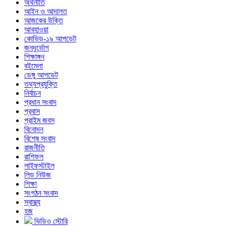
অর্থনীতি
আইন ও আদালত
আজকের উক্তি
আবহাওয়া
কোভিড-১৯ আপডেট
জনদূর্ভোগ
শিক্ষাঙ্গন
বইমেলা
ডেঙ্গু আপডেট
তথ্যপ্রযুক্তি
নির্বাচন
প্রধান সংবাদ
প্রবাস
প্রাইম জবস
বিনোদন
বিশেষ সংবাদ
রাজনীতি
রাশিফল
লাইফস্টাইল
লিড নিউজ
শিক্ষা
সংগঠন সংবাদ
স্বাস্থ্য
হজ
ভিডিও স্টোরি