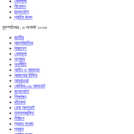
খেলাধুলা
বিনোদন
জনদূর্ভোগ
প্রাইম জবস
বৃহস্পতিবার , ৬ অগাস্ট ২০২৬
জাতীয়
আর্ন্তজাতিক
সারাদেশ
খেলাধুলা
অপরাধ
অর্থনীতি
আইন ও আদালত
আজকের উক্তি
আবহাওয়া
কোভিড-১৯ আপডেট
জনদূর্ভোগ
শিক্ষাঙ্গন
বইমেলা
ডেঙ্গু আপডেট
তথ্যপ্রযুক্তি
নির্বাচন
প্রধান সংবাদ
প্রবাস