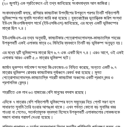
(২০ জুলাই) এক প্রতিবেদনে এই তথ্য জানিয়েছে সংবাদমাধ্যম আল জাজিরা।
সংবাদমাধ্যমটি বলছে, রাশিয়ার কামচাটকা উপদ্বীপের উপকূলে পরপর তিনটি শক্তিশালী
ভূমিকম্পের পর সুনামি সতর্কতা জারি করা হয়েছে। যুক্তরাষ্ট্রের ভূতাত্ত্বিক জরিপ সংস্থা
ইউএস জিওলজিক্যাল সার্ভে (ইউএসজিএস) জানিয়েছে, এর মধ্যে একটি ভূমিকম্পের
মাত্রা ছিল ৭.৪।
ইউএসজিএস-এর তথ্য অনুযায়ী, কামচাটকার পেত্রোপাভলোভস্ক-কামচাতস্কি শহরের
উপকূলবর্তী একই এলাকায় মাত্র ৩২ মিনিটের ব্যবধানে তিনটি বড় ভূমিকম্প অনুভূত হয়।
এর মধ্যে দুটি ভূমিকম্পের মাত্রা ছিল ৬.৭ এবং একটি ছিল ৭.৪। এরও আগে, ওই একই
এলাকায় আরও একটি ৫.০ মাত্রার ভূমিকম্প ঘটে।
জার্মান ভূকম্পন পর্যবেক্ষণ সংস্থা জিএফজেড-ও নিশ্চিত করেছে, অন্তত একটি ৬.৭
মাত্রার ভূমিকম্প রোববার কামচাটকার পূর্বাঞ্চলে রেকর্ড করা হয়েছে। মূলত
পেত্রোপাভলোভস্ক-কামচাতস্কি শহরটি কামচাটকা অঞ্চলের একটি প্রধান বন্দর ও
প্রশাসনিক কেন্দ্র।
শহরটিতে এক লাখ ৬৩ হাজারের বেশি মানুষের বসবাস রয়েছে।
এদিকে ৭ মাত্রার বেশি শক্তিশালী ভূমিকম্পের ফলে সমুদ্রের নিচে প্লেট সরণ হলে
সাধারণত সুনামি তৈরি হওয়ার আশঙ্কা থাকে। এখন পর্যন্ত কোনো বড় সুনামির খবর
পাওয়া না গেলেও, সতর্কতামূলক ব্যবস্থা হিসেবে উপকূলবর্তী এলাকাগুলোর লোকজনকে
সজাগ থাকার পরামর্শ দেওয়া হয়েছে।
রাশিয়ার প্রশাসন ও দুর্যোগ ব্যবস্থাপনা বিভাগ স্থানীয় পরিস্থিতি পর্যবেক্ষণ করছে এবং