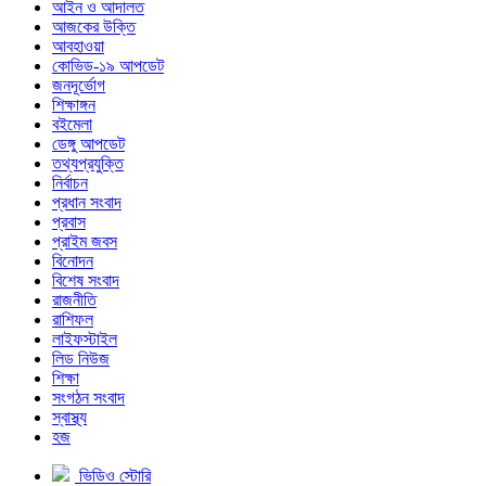
আইন ও আদালত
আজকের উক্তি
আবহাওয়া
কোভিড-১৯ আপডেট
জনদূর্ভোগ
শিক্ষাঙ্গন
বইমেলা
ডেঙ্গু আপডেট
তথ্যপ্রযুক্তি
নির্বাচন
প্রধান সংবাদ
প্রবাস
প্রাইম জবস
বিনোদন
বিশেষ সংবাদ
রাজনীতি
রাশিফল
লাইফস্টাইল
লিড নিউজ
শিক্ষা
সংগঠন সংবাদ
স্বাস্থ্য
হজ
ভিডিও স্টোরি