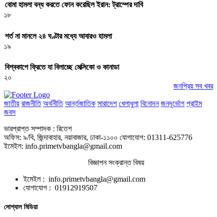
বোমা হামলা বন্ধ করতে ফোন করেছিল ইরান: ট্রাম্পের দাবি
১৮
শর্ত না মানলে ২৪ ঘণ্টার মধ্যে আবারও হামলা
১৯
বিশ্বকাপে ফ্রিতে যা বিলাচ্ছে মেক্সিকো ও কানাডা
২০
জনপ্রিয় সব খবর
জাতীয়
রাজনীতি
অর্থনীতি
আর্ন্তজাতিক
সারাদেশ
খেলাধুলা
বিনোদন
জনদূর্ভোগ
প্রাইম
জবস
ভারপ্রাপ্ত সম্পাদক : রিতেশ
অফিস: ৯/বি, জিন্দাবাহার, নয়াবাজার, ঢাকা-১১০০ যোগাযোগ: 01311-625776
ইমেইল: info.primetvbangla@gmail.com
বিজ্ঞাপন সংক্রান্ত বিষয়
ইমেইল : info.primetvbangla@gmail.com
যোগাযোগ : 01912919507
সোশ্যাল মিডিয়া