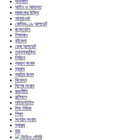
অর্থনীতি
আইন ও আদালত
আজকের উক্তি
আবহাওয়া
কোভিড-১৯ আপডেট
জনদূর্ভোগ
শিক্ষাঙ্গন
বইমেলা
ডেঙ্গু আপডেট
তথ্যপ্রযুক্তি
নির্বাচন
প্রধান সংবাদ
প্রবাস
প্রাইম জবস
বিনোদন
বিশেষ সংবাদ
রাজনীতি
রাশিফল
লাইফস্টাইল
লিড নিউজ
শিক্ষা
সংগঠন সংবাদ
স্বাস্থ্য
হজ
ভিডিও স্টোরি