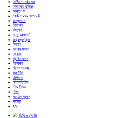
আইন ও আদালত
আজকের উক্তি
আবহাওয়া
কোভিড-১৯ আপডেট
জনদূর্ভোগ
শিক্ষাঙ্গন
বইমেলা
ডেঙ্গু আপডেট
তথ্যপ্রযুক্তি
নির্বাচন
প্রধান সংবাদ
প্রবাস
প্রাইম জবস
বিনোদন
বিশেষ সংবাদ
রাজনীতি
রাশিফল
লাইফস্টাইল
লিড নিউজ
শিক্ষা
সংগঠন সংবাদ
স্বাস্থ্য
হজ
ভিডিও স্টোরি