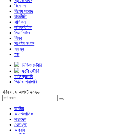
প্রাইম জবস
বিনোদন
বিশেষ সংবাদ
রাজনীতি
রাশিফল
লাইফস্টাইল
লিড নিউজ
শিক্ষা
সংগঠন সংবাদ
স্বাস্থ্য
হজ
ভিডিও স্টোরি
ফটো স্টোরি
ফটোগ্যালারি
ভিডিও গ্যালারি
রবিবার , ৯ অগাস্ট ২০২৬
জাতীয়
আর্ন্তজাতিক
সারাদেশ
খেলাধুলা
অপরাধ