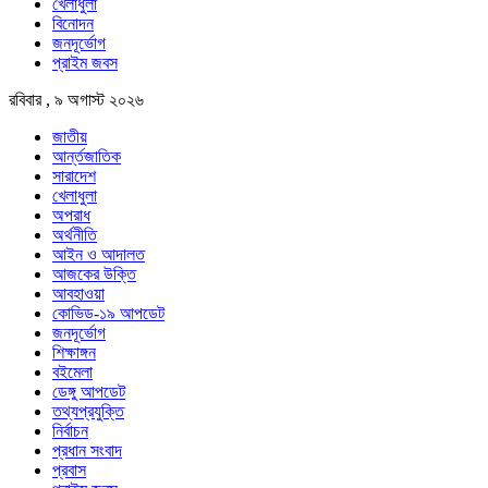
খেলাধুলা
বিনোদন
জনদূর্ভোগ
প্রাইম জবস
রবিবার , ৯ অগাস্ট ২০২৬
জাতীয়
আর্ন্তজাতিক
সারাদেশ
খেলাধুলা
অপরাধ
অর্থনীতি
আইন ও আদালত
আজকের উক্তি
আবহাওয়া
কোভিড-১৯ আপডেট
জনদূর্ভোগ
শিক্ষাঙ্গন
বইমেলা
ডেঙ্গু আপডেট
তথ্যপ্রযুক্তি
নির্বাচন
প্রধান সংবাদ
প্রবাস