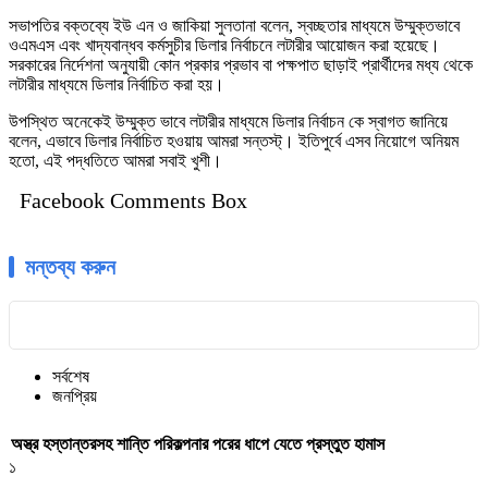
সভাপতির বক্তব্যে ইউ এন ও জাকিয়া সুলতানা বলেন, স্বচ্ছতার মাধ্যমে উম্মুক্তভাবে
ওএমএস এবং খাদ্যবান্ধব কর্মসুচীর ডিলার নির্বাচনে লটারীর আয়োজন করা হয়েছে।
সরকারের নির্দেশনা অনুযায়ী কোন প্রকার প্রভাব বা পক্ষপাত ছাড়াই প্রার্থীদের মধ্য থেকে
লটারীর মাধ্যমে ডিলার নির্বাচিত করা হয়।
উপস্থিত অনেকেই উম্মুক্ত ভাবে লটারীর মাধ্যমে ডিলার নির্বাচন কে স্বাগত জানিয়ে
বলেন, এভাবে ডিলার নির্বাচিত হওয়ায় আমরা সন্তস্ট্। ইতিপুর্বে এসব নিয়োগে অনিয়ম
হতো, এই পদ্ধতিতে আমরা সবাই খুশী।
Facebook Comments Box
মন্তব্য করুন
সর্বশেষ
জনপ্রিয়
অস্ত্র হস্তান্তরসহ শান্তি পরিকল্পনার পরের ধাপে যেতে প্রস্তুত হামাস
১