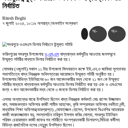
নির্বাচিত
Ritesh Beghi
৭ জুলাই ২০২৫, ১০:১৯ অপরাহ্ন
|
অনলাইন সংস্করণ
অ-
অ+
ফরিদপুরের সদরপুর উপজেলায়
ও,এম,এস
খাদ্যবান্ধব কর্মসুচীর আওতায় জনসম্মুখে
উম্মুক্ত লটারীর মাধ্যমে ডিলার নির্বাচিত করা হয়।
সোমবার (৭জুলাই) সকাল ১১ টায় উপজেলা মিলনায়তন কক্ষে ইউ,এন,ও জাকিয়া সুলতানার
সভাপতিত্বে খাদ্য নিয়ন্ত্রক অধিদপ্তরের আয়োজনে উম্মুক্ত লটারী অনুষ্ঠিত হয়।
উপজেলার বিভিন্ন ইউনিয়নের ৬০ জন আবেদনকারীর মধ্য থেকে ২১ জন কে উম্মুক্ত
লটারীর মাধ্যমে খাদ্যবান্ধব কর্মসুচীর আওতায় ডিলার নির্বাচীত করা হয় এবং ও এমএসের
জন্য ৭ জন আবেদনকারীর মধ্য থেকে ৩ জনকে ডিলার নির্বাচিত করা হয়।
এসময় অন্যান্যের মাঝে উপস্থিত ছিলেন খাদ্য নিয়ন্ত্রক কর্মকর্তা মোঃ রাশেদ উজ্জামান
খান, সমাজকল্যান অফিসার কাজী শামীম আহম্মেদ, কৃষি সম্প্রসারন অফিসার নবনীতা নন্দী,
মাধ্যমিক শিক্ষা অফিসার(ভারপ্রাপ্ত) ,মোফাজ্জেল হোসেন, উপজেলা বিএনপির আহবায়ক
কাজী বদরুতজ্জামান বদু, সদস্যসচিব তরিকুল ইসলাম কবির মোল্যা, সদরপুর ইউনিয়ন
পরিষদ চেয়ারম্যান কাজী জাফর সহ লটারীতে অংশগ্রহনকারী ডিলারগন,মিডিয়া কর্মীসহ
বিভিন্ন রাজনৈতিক দলের নেতৃবৃন্দ উপস্থিত ছিলেন।