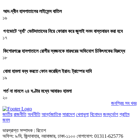
আদ-দ্বীন হাসপাতালের লাইসেন্স বাতিল
১৬
গণভোটে ‘হ্যাঁ’ ভোটদাতাদের নিয়ে ফোরাম করে জুলাই সনদ বাস্তবায়ন করা হবে
১৭
কিশোরগঞ্জে হাসপাতালে রোগীর স্বজনকে মারধরের অভিযোগ চিকিৎসকের বিরুদ্ধে
১৮
বোমা হামলা বন্ধ করতে ফোন করেছিল ইরান: ট্রাম্পের দাবি
১৯
শর্ত না মানলে ২৪ ঘণ্টার মধ্যে আবারও হামলা
২০
জনপ্রিয় সব খবর
জাতীয়
রাজনীতি
অর্থনীতি
আর্ন্তজাতিক
সারাদেশ
খেলাধুলা
বিনোদন
জনদূর্ভোগ
প্রাইম
জবস
ভারপ্রাপ্ত সম্পাদক : রিতেশ
অফিস: ৯/বি, জিন্দাবাহার, নয়াবাজার, ঢাকা-১১০০ যোগাযোগ: 01311-625776