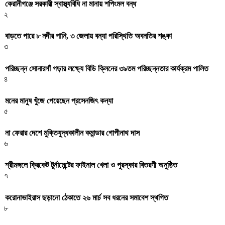
কেরানীগঞ্জে সরকারী স্বাস্থ্যবিধি না মানায় শপিংমল বন্ধ
২
বাড়তে পারে ৮ নদীর পানি, ৩ জেলায় বন্যা পরিস্থিতি অবনতির শঙ্কা
৩
পরিচ্ছন্ন সোনারগাঁ গড়ার লক্ষ্যে বিডি ক্লিনের ৩৯তম পরিচ্ছন্নতার কার্যক্রম পালিত
৪
মনের মানুষ খুঁজে পেয়েছেন প্রসেনজিৎ কন্যা
৫
না ফেরার দেশে মুক্তিযুদ্ধকালীন কমান্ডার গোপীনাথ দাস
৬
শ্রীমঙ্গলে ক্রিকেট টুর্নামেন্টের ফাইনাল খেলা ও পুরস্কার বিতরণী অনুষ্ঠিত
৭
করোনাভাইরাস ছড়ানো ঠেকাতে ২৬ মার্চ সব ধরনের সমাবেশ স্থগিত
৮