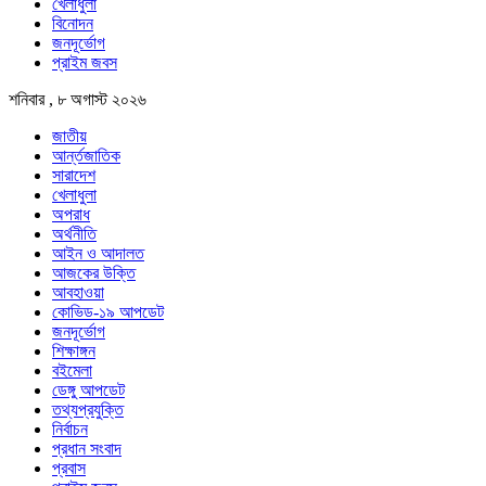
খেলাধুলা
বিনোদন
জনদূর্ভোগ
প্রাইম জবস
শনিবার , ৮ অগাস্ট ২০২৬
জাতীয়
আর্ন্তজাতিক
সারাদেশ
খেলাধুলা
অপরাধ
অর্থনীতি
আইন ও আদালত
আজকের উক্তি
আবহাওয়া
কোভিড-১৯ আপডেট
জনদূর্ভোগ
শিক্ষাঙ্গন
বইমেলা
ডেঙ্গু আপডেট
তথ্যপ্রযুক্তি
নির্বাচন
প্রধান সংবাদ
প্রবাস