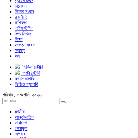
প্রাইম জবস
বিনোদন
বিশেষ সংবাদ
রাজনীতি
রাশিফল
লাইফস্টাইল
লিড নিউজ
শিক্ষা
সংগঠন সংবাদ
স্বাস্থ্য
হজ
ভিডিও স্টোরি
ফটো স্টোরি
ফটোগ্যালারি
ভিডিও গ্যালারি
শনিবার , ৮ অগাস্ট ২০২৬
জাতীয়
আর্ন্তজাতিক
সারাদেশ
খেলাধুলা
অপরাধ