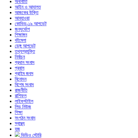
অর্থনীতি
আইন ও আদালত
আজকের উক্তি
আবহাওয়া
কোভিড-১৯ আপডেট
জনদূর্ভোগ
শিক্ষাঙ্গন
বইমেলা
ডেঙ্গু আপডেট
তথ্যপ্রযুক্তি
নির্বাচন
প্রধান সংবাদ
প্রবাস
প্রাইম জবস
বিনোদন
বিশেষ সংবাদ
রাজনীতি
রাশিফল
লাইফস্টাইল
লিড নিউজ
শিক্ষা
সংগঠন সংবাদ
স্বাস্থ্য
হজ
ভিডিও স্টোরি