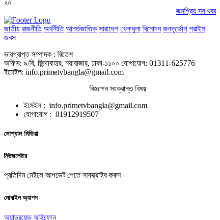
২০
জনপ্রিয় সব খবর
জাতীয়
রাজনীতি
অর্থনীতি
আর্ন্তজাতিক
সারাদেশ
খেলাধুলা
বিনোদন
জনদূর্ভোগ
প্রাইম
জবস
ভারপ্রাপ্ত সম্পাদক : রিতেশ
অফিস: ৯/বি, জিন্দাবাহার, নয়াবাজার, ঢাকা-১১০০ যোগাযোগ: 01311-625776
ইমেইল: info.primetvbangla@gmail.com
বিজ্ঞাপন সংক্রান্ত বিষয়
ইমেইল : info.primetvbangla@gmail.com
যোগাযোগ : 01912919507
সোশ্যাল মিডিয়া
নিউজলেটার
প্রতিদিন মেইলে আপডেট পেতে সাবস্ক্রাইব করুন।
মোবাইল অ্যাপস
অ্যান্ড্রয়েড
আইফোন