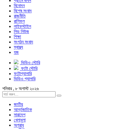
প্রাইম জবস
বিনোদন
বিশেষ সংবাদ
রাজনীতি
রাশিফল
লাইফস্টাইল
লিড নিউজ
শিক্ষা
সংগঠন সংবাদ
স্বাস্থ্য
হজ
ভিডিও স্টোরি
ফটো স্টোরি
ফটোগ্যালারি
ভিডিও গ্যালারি
শনিবার , ৮ অগাস্ট ২০২৬
জাতীয়
আর্ন্তজাতিক
সারাদেশ
খেলাধুলা
অপরাধ