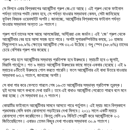
সে মিশনে এবার বিশ্বকাপের আর্জেন্টিনা গ্রুপ জে-তে আছে। এই গ্রুপ থেকে ফাইনাল
পর্যন্ত তাদের পথটা কেমন হবে, সে পর্যন্ত যাওয়ার সম্ভাবনা কেমন, সেটা জানিয়েছে
ফুটবল বিষয়ক ওয়েবসাইট অপটা। জানাচ্ছে, আর্জেন্টিনার বিশ্বকাপের ফাইনাল পর্যন্ত
যাওয়ার সম্ভাবনা অন্তত ১৮ শতাংশ।
গ্রুপ পর্বে তাদের সঙ্গে আছে আলজেরিয়া, অস্ট্রিয়া এবং জর্ডান। এই ‘জে’ গ্রুপ থেকে
আর্জেন্টিনার বের হয়ে আসা সহজ হতে পারে। অপটা সুপারকম্পিউটার বলছে, ১০ হাজার
সিমুলেশনে ৯৬.৯% ক্ষেত্রে আর্জেন্টিনা শেষ ৩২-এ উঠেছে। শুধু স্পেন (৯৮.৬%) তাদের
চেয়ে বেশিবার গ্রুপ পার করেছে।
গ্রুপ পার হলে আর্জেন্টিনার সম্ভাব্য প্রতিপক্ষ হবে উরুগুয়ে। ম্যাচটি হবে ৩ জুলাই,
মিয়ামি গার্ডেন্সে। গত ৯ ম্যাচে আর্জেন্টিনা উরুগুয়ের কাছে মাত্র একবার হেরেছে। এই ৯
ম্যাচের ৮টিতেই উরুগুয়ে গোল করতে পারেনি। ফলে আর্জেন্টিনার এই বাধা উতরে যাওয়ার
সম্ভাবনা ৬৩.২ শতাংশ, জানাচ্ছে অপটা।
সে বাধা পার করে ফেলতে পারলে শেষ ১৬-তে আর্জেন্টিনার সম্ভাব্য প্রতিপক্ষ তুরস্ক।
দুই দলের আগে কখনো দেখা হয়নি। তবে এই বাধাও আর্জেন্টিনা পেরোতে পারবে বলে মনে
করা হচ্ছে। সে সম্ভাবনা ৪৫.৭ শতাংশ।
কোয়ার্টার ফাইনালে আর্জেন্টিনার সামনে আসতে পারে পর্তুগাল। এই ম্যাচ মানে বিশ্বকাপে
প্রথমবার মেসি বনাম রোনালদো লড়াইয়ের দেখা মিলবে। ২০১১ সালে একটি ম্যাচে
রোনালদো গোল করেছিলেন। কিন্তু মেসি ৮৯ মিনিটে পেনাল্টি করে আর্জেন্টিনাকে ২-১
জিতিয়েছিলেন। এবারও তেমন কিছুর দেখা পাওয়ার সম্ভাবনা ৩০.৬ শতাংশ।