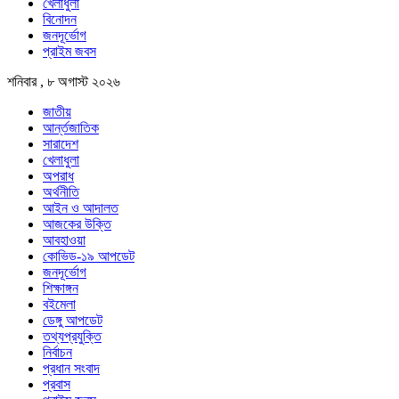
খেলাধুলা
বিনোদন
জনদূর্ভোগ
প্রাইম জবস
শনিবার , ৮ অগাস্ট ২০২৬
জাতীয়
আর্ন্তজাতিক
সারাদেশ
খেলাধুলা
অপরাধ
অর্থনীতি
আইন ও আদালত
আজকের উক্তি
আবহাওয়া
কোভিড-১৯ আপডেট
জনদূর্ভোগ
শিক্ষাঙ্গন
বইমেলা
ডেঙ্গু আপডেট
তথ্যপ্রযুক্তি
নির্বাচন
প্রধান সংবাদ
প্রবাস