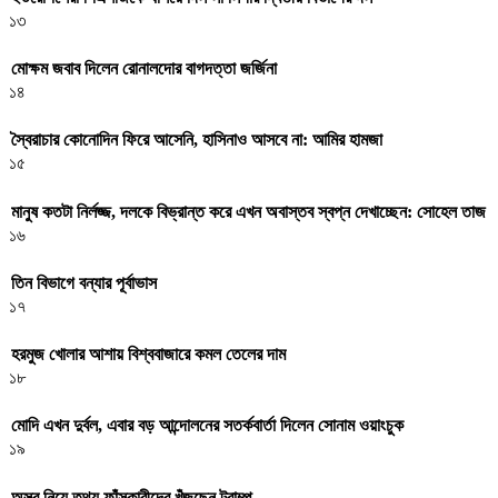
১৩
মোক্ষম জবাব দিলেন রোনালদোর বাগদত্তা জর্জিনা
১৪
স্বৈরাচার কোনোদিন ফিরে আসেনি, হাসিনাও আসবে না: আমির হামজা
১৫
মানুষ কতটা নির্লজ্জ, দলকে বিভ্রান্ত করে এখন অবাস্তব স্বপ্ন দেখাচ্ছেন: সোহেল তাজ
১৬
তিন বিভাগে বন্যার পূর্বাভাস
১৭
হরমুজ খোলার আশায় বিশ্ববাজারে কমল তেলের দাম
১৮
মোদি এখন দুর্বল, এবার বড় আন্দোলনের সতর্কবার্তা দিলেন সোনাম ওয়াংচুক
১৯
অস্ত্র নিয়ে তথ্য ফাঁসকারীদের খুঁজছেন ট্রাম্প