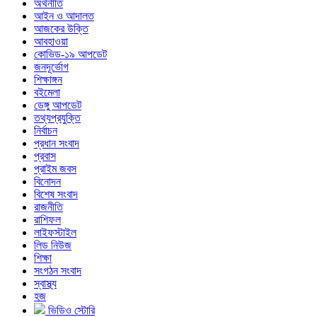
অর্থনীতি
আইন ও আদালত
আজকের উক্তি
আবহাওয়া
কোভিড-১৯ আপডেট
জনদূর্ভোগ
শিক্ষাঙ্গন
বইমেলা
ডেঙ্গু আপডেট
তথ্যপ্রযুক্তি
নির্বাচন
প্রধান সংবাদ
প্রবাস
প্রাইম জবস
বিনোদন
বিশেষ সংবাদ
রাজনীতি
রাশিফল
লাইফস্টাইল
লিড নিউজ
শিক্ষা
সংগঠন সংবাদ
স্বাস্থ্য
হজ
ভিডিও স্টোরি