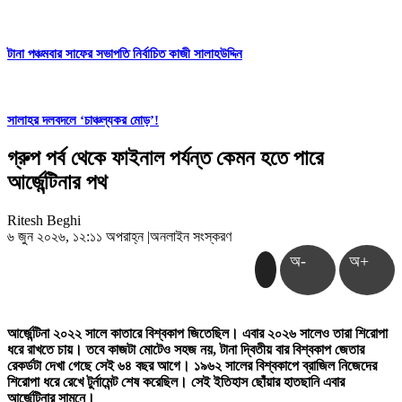
টানা পঞ্চমবার সাফের সভাপতি নির্বাচিত কাজী সালাহউদ্দিন
সালাহর দলবদলে ‘চাঞ্চল্যকর মোড়’!
গ্রুপ পর্ব থেকে ফাইনাল পর্যন্ত কেমন হতে পারে
আর্জেন্টিনার পথ
Ritesh Beghi
৬ জুন ২০২৬, ১২:১১ অপরাহ্ন
|
অনলাইন সংস্করণ
অ-
অ+
আর্জেন্টিনা ২০২২ সালে কাতারে বিশ্বকাপ জিতেছিল। এবার ২০২৬ সালেও তারা শিরোপা
ধরে রাখতে চায়। তবে কাজটা মোটেও সহজ নয়, টানা দ্বিতীয় বার বিশ্বকাপ জেতার
রেকর্ডটা দেখা গেছে সেই ৬৪ বছর আগে। ১৯৬২ সালের বিশ্বকাপে ব্রাজিল নিজেদের
শিরোপা ধরে রেখে টুর্নামেন্ট শেষ করেছিল। সেই ইতিহাস ছোঁয়ার হাতছানি এবার
আর্জেন্টিনার সামনে।