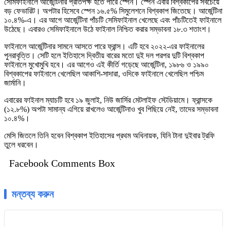
সেমিফাইনালে আর্জেন্টিনার প্রতিপক্ষ হতে পারে স্পেন। স্পেন এবার বিশ্বকাপের সবচেয়ে
বড় ফেভারিট। অপটার হিসেবে স্পেন ১৬.৫% সিমুলেশনে বিশ্বকাপ জিতেছে। আর্জেন্টিনা
১০.৪%-এ। এর আগে আর্জেন্টিনা পাঁচটি সেমিফাইনাল খেলেছে এবং পাঁচটিতেই ফাইনালে
উঠেছে। এবারও সেমিফাইনালে উঠে ফাইনাল নিশ্চিত করার সম্ভাবনা ১৮.৩ শতাংশ।
ফাইনালে আর্জেন্টিনার সামনে আসতে পারে ফ্রান্স। এটি হবে ২০২২-এর ফাইনালের
পুনরাবৃত্তি। সেটি হলে ইতিহাসে দ্বিতীয় বারের মতো দুই দল পরপর দুটি বিশ্বকাপ
ফাইনালে মুখোমুখি হবে। এর আগেও এই কীর্তি গড়েছে আর্জেন্টিনা, ১৯৮৬ ও ১৯৯০
বিশ্বকাপের ফাইনালে খেলেছিল আকাশি-সাদারা, ওদিকে ফাইনালে খেলেছিল পশ্চিম
জার্মানি।
এবারের ফাইনাল ম্যাচটি হবে ১৯ জুলাই, নিউ জার্সির মেটলাইফ স্টেডিয়ামে। ফ্রান্সকে
(১২.৮%) অপটা সামান্য এগিয়ে রাখলেও আর্জেন্টিনাও খুব পিছিয়ে নেই, তাদের সম্ভাবনা
১০.৪%।
মেসি জিতলে তিনি হবেন বিশ্বকাপ ইতিহাসের প্রথম অধিনায়ক, যিনি টানা দুইবার ট্রফি
তুলে ধরবেন।
Facebook Comments Box
মন্তব্য করুন