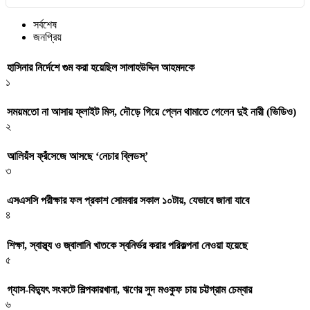
সর্বশেষ
জনপ্রিয়
হাসিনার নির্দেশে গুম করা হয়েছিল সালাহউদ্দিন আহমদকে
১
সময়মতো না আসায় ফ্লাইট মিস, দৌড়ে গিয়ে প্লেন থামাতে গেলেন দুই নারী (ভিডিও)
২
আলিয়ঁস ফ্রঁসেজে আসছে ‘নেচার ব্লিডস্’
৩
এসএসসি পরীক্ষার ফল প্রকাশ সোমবার সকাল ১০টায়, যেভাবে জানা যাবে
৪
শিক্ষা, স্বাস্থ্য ও জ্বালানি খাতকে স্বনির্ভর করার পরিকল্পনা নেওয়া হয়েছে
৫
গ্যাস-বিদ্যুৎ সংকটে শিল্পকারখানা, ঋণের সুদ মওকুফ চায় চট্টগ্রাম চেম্বার
৬