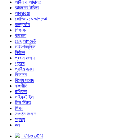
আইন ও আদালত
আজকের উক্তি
আবহাওয়া
কোভিড-১৯ আপডেট
জনদূর্ভোগ
শিক্ষাঙ্গন
বইমেলা
ডেঙ্গু আপডেট
তথ্যপ্রযুক্তি
নির্বাচন
প্রধান সংবাদ
প্রবাস
প্রাইম জবস
বিনোদন
বিশেষ সংবাদ
রাজনীতি
রাশিফল
লাইফস্টাইল
লিড নিউজ
শিক্ষা
সংগঠন সংবাদ
স্বাস্থ্য
হজ
ভিডিও স্টোরি