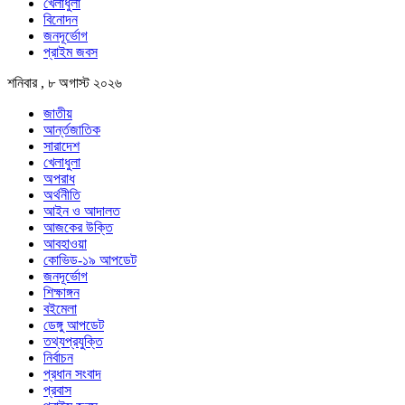
খেলাধুলা
বিনোদন
জনদূর্ভোগ
প্রাইম জবস
শনিবার , ৮ অগাস্ট ২০২৬
জাতীয়
আর্ন্তজাতিক
সারাদেশ
খেলাধুলা
অপরাধ
অর্থনীতি
আইন ও আদালত
আজকের উক্তি
আবহাওয়া
কোভিড-১৯ আপডেট
জনদূর্ভোগ
শিক্ষাঙ্গন
বইমেলা
ডেঙ্গু আপডেট
তথ্যপ্রযুক্তি
নির্বাচন
প্রধান সংবাদ
প্রবাস