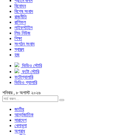
প্রাইম জবস
বিনোদন
বিশেষ সংবাদ
রাজনীতি
রাশিফল
লাইফস্টাইল
লিড নিউজ
শিক্ষা
সংগঠন সংবাদ
স্বাস্থ্য
হজ
ভিডিও স্টোরি
ফটো স্টোরি
ফটোগ্যালারি
ভিডিও গ্যালারি
শনিবার , ৮ অগাস্ট ২০২৬
জাতীয়
আর্ন্তজাতিক
সারাদেশ
খেলাধুলা
অপরাধ