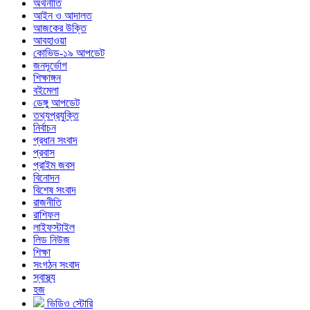
অর্থনীতি
আইন ও আদালত
আজকের উক্তি
আবহাওয়া
কোভিড-১৯ আপডেট
জনদূর্ভোগ
শিক্ষাঙ্গন
বইমেলা
ডেঙ্গু আপডেট
তথ্যপ্রযুক্তি
নির্বাচন
প্রধান সংবাদ
প্রবাস
প্রাইম জবস
বিনোদন
বিশেষ সংবাদ
রাজনীতি
রাশিফল
লাইফস্টাইল
লিড নিউজ
শিক্ষা
সংগঠন সংবাদ
স্বাস্থ্য
হজ
ভিডিও স্টোরি