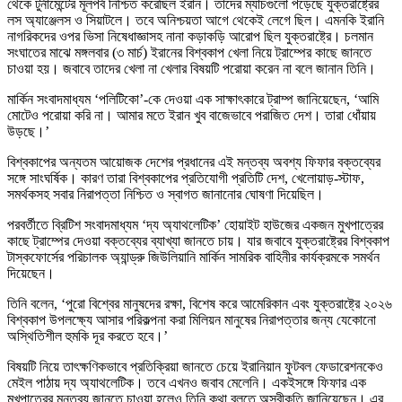
থেকে ‍টুর্নামেন্টের মূলপর্ব নিশ্চিত করেছিল ইরান। তাদের ম্যাচগুলো পড়েছে যুক্তরাষ্ট্রের
লস অ্যাঞ্জেলস ও সিয়াটলে। তবে অনিশ্চয়তা আগে থেকেই লেগে ছিল। এমনকি ইরানি
নাগরিকদের ওপর ভিসা নিষেধাজ্ঞাসহ নানা কড়াকড়ি আরোপ ছিল যুক্তরাষ্ট্রে। চলমান
সংঘাতের মাঝে মঙ্গলবার (৩ মার্চ) ইরানের বিশ্বকাপ খেলা নিয়ে ট্রাম্পের কাছে জানতে
চাওয়া হয়। জবাবে তাদের খেলা না খেলার বিষয়টি পরোয়া করেন না বলে জানান তিনি।
মার্কিন সংবাদমাধ্যম ‘পলিটিকো’-কে দেওয়া এক সাক্ষাৎকারে ট্রাম্প জানিয়েছেন, ‘আমি
মোটেও পরোয়া করি না। আমার মতে ইরান খুব বাজেভাবে পরাজিত দেশ। তারা ধোঁয়ায়
উড়ছে।’
বিশ্বকাপের অন্যতম আয়োজক দেশের প্রধানের এই মন্তব্য অবশ্য ফিফার বক্তব্যের
সঙ্গে সাংঘর্ষিক। কারণ তারা বিশ্বকাপের প্রতিযোগী প্রতিটি দেশ, খেলোয়াড়-স্টাফ,
সমর্থকসহ সবার নিরাপত্তা নিশ্চিত ও স্বাগত জানানোর ঘোষণা দিয়েছিল।
পরবর্তীতে ব্রিটিশ সংবাদমাধ্যম ‘দ্য অ্যাথলেটিক’ হোয়াইট হাউজের একজন মুখপাত্রের
কাছে ট্রাম্পের দেওয়া বক্তব্যের ব্যাখ্যা জানতে চায়। যার জবাবে যুক্তরাষ্ট্রের বিশ্বকাপ
টাস্কফোর্সের পরিচালক অ্যান্ড্রু জিউলিয়ানি মার্কিন সামরিক বাহিনীর কার্যক্রমকে সমর্থন
দিয়েছেন।
তিনি বলেন, ‘পুরো বিশ্বের মানুষদের রক্ষা, বিশেষ করে আমেরিকান এবং যুক্তরাষ্ট্রে ২০২৬
বিশ্বকাপ উপলক্ষ্যে আসার পরিকল্পনা করা মিলিয়ন মানুষের নিরাপত্তার জন্য যেকোনো
অস্থিতিশীল হুমকি দূর করতে হবে।’
বিষয়টি নিয়ে তাৎক্ষণিকভাবে প্রতিক্রিয়া জানতে চেয়ে ইরানিয়ান ফুটবল ফেডারেশনকেও
মেইল পাঠায় দ্য অ্যাথলেটিক। তবে এখনও জবাব মেলেনি। একইসঙ্গে ফিফার এক
মুখপাত্রের মন্তব্য জানতে চাওয়া হলেও তিনি কথা বলতে অস্বীকৃতি জানিয়েছেন। এর