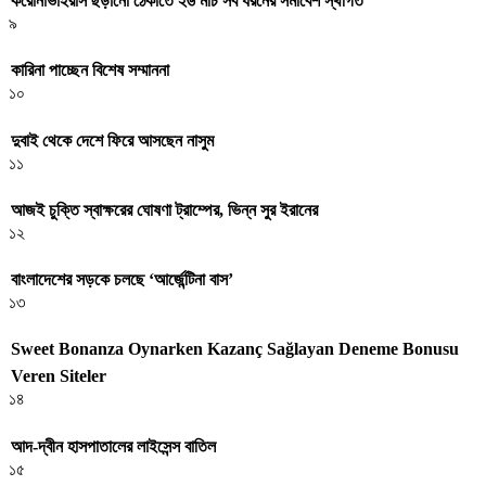
করোনাভাইরাস ছড়ানো ঠেকাতে ২৬ মার্চ সব ধরনের সমাবেশ স্থগিত
৯
কারিনা পাচ্ছেন বিশেষ সম্মাননা
১০
দুবাই থেকে দেশে ফিরে আসছেন নাসুম
১১
আজই চুক্তি স্বাক্ষরের ঘোষণা ট্রাম্পের, ভিন্ন সুর ইরানের
১২
বাংলাদেশের সড়কে চলছে ‘আর্জেন্টিনা বাস’
১৩
Sweet Bonanza Oynarken Kazanç Sağlayan Deneme Bonusu
Veren Siteler
১৪
আদ-দ্বীন হাসপাতালের লাইসেন্স বাতিল
১৫