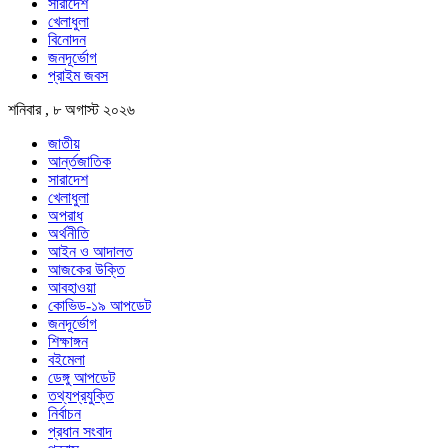
সারাদেশ
খেলাধুলা
বিনোদন
জনদূর্ভোগ
প্রাইম জবস
শনিবার , ৮ অগাস্ট ২০২৬
জাতীয়
আর্ন্তজাতিক
সারাদেশ
খেলাধুলা
অপরাধ
অর্থনীতি
আইন ও আদালত
আজকের উক্তি
আবহাওয়া
কোভিড-১৯ আপডেট
জনদূর্ভোগ
শিক্ষাঙ্গন
বইমেলা
ডেঙ্গু আপডেট
তথ্যপ্রযুক্তি
নির্বাচন
প্রধান সংবাদ