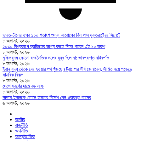
ভারত-চীনের ওপর ১০০ শতাংশ শুল্ক আরোপের বিল পাস যুক্তরাষ্ট্রের সিনেটে
৮ অগাস্ট, ২০২৬
২০৩০ বিশ্বকাপে ব্রাজিলের ভাগ্য বদলে দিতে পারেন এই ১০ তরুণ
৮ অগাস্ট, ২০২৬
মুক্তিযুদ্ধ কোনো রাজনৈতিক দলের যুদ্ধ ছিল না: ভারপ্রাপ্ত রাষ্ট্রপতি
৮ অগাস্ট, ২০২৬
ইরান যুদ্ধ থেকে বের হওয়ার পথ খুঁজছেন ট্রাম্পের শীর্ষ জেনারেল, সীমিত হয়ে পড়েছে
সামরিক বিকল্প
৮ অগাস্ট, ২০২৬
দেশে স্বর্ণের দামে বড় লাফ
৮ অগাস্ট, ২০২৬
সাদ্দাম-ইনানকে ফোনে হামলার নির্দেশ দেন ওবায়দুল কাদের
৬ অগাস্ট, ২০২৬
জাতীয়
রাজনীতি
অর্থনীতি
আর্ন্তজাতিক