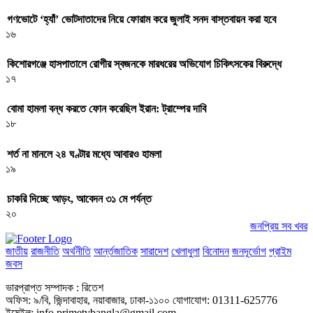
গণভোটে ‘হ্যাঁ’ ভোটদাতাদের নিয়ে ফোরাম করে জুলাই সনদ বাস্তবায়ন করা হবে
১৬
কিশোরগঞ্জে হাসপাতালে রোগীর স্বজনকে মারধরের অভিযোগ চিকিৎসকের বিরুদ্ধে
১৭
বোমা হামলা বন্ধ করতে ফোন করেছিল ইরান: ট্রাম্পের দাবি
১৮
শর্ত না মানলে ২৪ ঘণ্টার মধ্যে আবারও হামলা
১৯
চাকরি দিচ্ছে আড়ং, আবেদন ৩১ মে পর্যন্ত
২০
জনপ্রিয় সব খবর
জাতীয়
রাজনীতি
অর্থনীতি
আর্ন্তজাতিক
সারাদেশ
খেলাধুলা
বিনোদন
জনদূর্ভোগ
প্রাইম
জবস
ভারপ্রাপ্ত সম্পাদক : রিতেশ
অফিস: ৯/বি, জিন্দাবাহার, নয়াবাজার, ঢাকা-১১০০ যোগাযোগ: 01311-625776
ইমেইল: info.primetvbangla@gmail.com