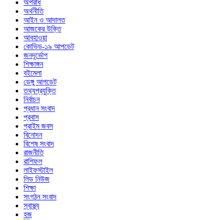
অপরাধ
অর্থনীতি
আইন ও আদালত
আজকের উক্তি
আবহাওয়া
কোভিড-১৯ আপডেট
জনদূর্ভোগ
শিক্ষাঙ্গন
বইমেলা
ডেঙ্গু আপডেট
তথ্যপ্রযুক্তি
নির্বাচন
প্রধান সংবাদ
প্রবাস
প্রাইম জবস
বিনোদন
বিশেষ সংবাদ
রাজনীতি
রাশিফল
লাইফস্টাইল
লিড নিউজ
শিক্ষা
সংগঠন সংবাদ
স্বাস্থ্য
হজ