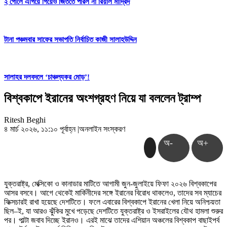
২ গোলে এগিয়ে গিয়েও জিততে পারল না রিয়াল মাদ্রিদ
টানা পঞ্চমবার সাফের সভাপতি নির্বাচিত কাজী সালাহউদ্দিন
সালাহর দলবদলে ‘চাঞ্চল্যকর মোড়’!
বিশ্বকাপে ইরানের অংশগ্রহণ নিয়ে যা বললেন ট্রাম্প
Ritesh Beghi
৪ মার্চ ২০২৬, ১১:১০ পূর্বাহ্ন
|
অনলাইন সংস্করণ
অ-
অ+
যুক্তরাষ্ট্র, মেক্সিকো ও কানাডার মাটিতে আগামী জুন-জুলাইয়ে ফিফা ২০২৬ বিশ্বকাপের
আসর বসবে। আগে থেকেই মার্কিনীদের সঙ্গে ইরানের বিরোধ থাকলেও, তাদের সব ম্যাচের
ফিক্সচারই রাখা হয়েছে দেশটিতে। ফলে এবারের বিশ্বকাপে ইরানের খেলা নিয়ে অনিশ্চয়তা
ছিল–ই, যা আরও ঝুঁকির মুখে পড়েছে দেশটিতে যুক্তরাষ্ট্র ও ইসরাইলের যৌথ হামলা শুরুর
পর। পাল্টা জবাব দিচ্ছে ইরানও। এরই মাঝে তাদের এশিয়ান অঞ্চলের বিশ্বকাপ বাছাইপর্ব