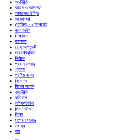
অর্থনীতি
আইন ও আদালত
আজকের উক্তি
আবহাওয়া
কোভিড-১৯ আপডেট
জনদূর্ভোগ
শিক্ষাঙ্গন
বইমেলা
ডেঙ্গু আপডেট
তথ্যপ্রযুক্তি
নির্বাচন
প্রধান সংবাদ
প্রবাস
প্রাইম জবস
বিনোদন
বিশেষ সংবাদ
রাজনীতি
রাশিফল
লাইফস্টাইল
লিড নিউজ
শিক্ষা
সংগঠন সংবাদ
স্বাস্থ্য
হজ