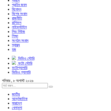
প্রবাস
প্রাইম জবস
বিনোদন
বিশেষ সংবাদ
রাজনীতি
রাশিফল
লাইফস্টাইল
লিড নিউজ
শিক্ষা
সংগঠন সংবাদ
স্বাস্থ্য
হজ
ভিডিও স্টোরি
ফটো স্টোরি
ফটোগ্যালারি
ভিডিও গ্যালারি
শনিবার , ৮ অগাস্ট ২০২৬
জাতীয়
আর্ন্তজাতিক
সারাদেশ
খেলাধুলা