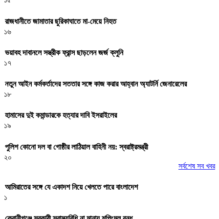
রাজধানীতে জামাতার ছুরিকাঘাতে মা-মেয়ে নিহত
১৬
ভয়াবহ দাবানলে সস্ত্রীক ফ্রান্স ছাড়লেন জর্জ ক্লুনি
১৭
নতুন আইন কর্মকর্তাদের সততার সঙ্গে কাজ করার আহ্বান অ্যাটর্নি জেনারেলের
১৮
হামাসের দুই কমান্ডারকে হত্যার দাবি ইসরাইলের
১৯
পুলিশ কোনো দল বা গোষ্ঠীর লাঠিয়াল বাহিনী নয়: স্বরাষ্ট্রমন্ত্রী
২০
সর্বশেষ সব খবর
আমিরাতের সঙ্গে যে একাদশ নিয়ে খেলতে পারে বাংলাদেশ
১
কেরানীগঞ্জে সরকারী স্বাস্থ্যবিধি না মানায় শপিংমল বন্ধ