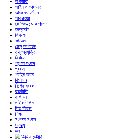
অর্থনীতি
আইন ও আদালত
আজকের উক্তি
আবহাওয়া
কোভিড-১৯ আপডেট
জনদূর্ভোগ
শিক্ষাঙ্গন
বইমেলা
ডেঙ্গু আপডেট
তথ্যপ্রযুক্তি
নির্বাচন
প্রধান সংবাদ
প্রবাস
প্রাইম জবস
বিনোদন
বিশেষ সংবাদ
রাজনীতি
রাশিফল
লাইফস্টাইল
লিড নিউজ
শিক্ষা
সংগঠন সংবাদ
স্বাস্থ্য
হজ
ভিডিও স্টোরি