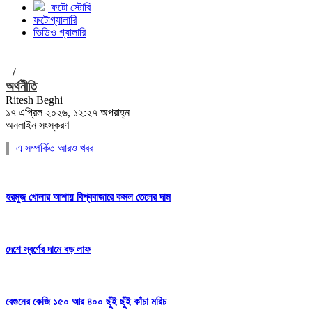
ফটো স্টোরি
ফটোগ্যালারি
ভিডিও গ্যালারি
/
অর্থনীতি
Ritesh Beghi
১৭ এপ্রিল ২০২৬, ১২:২৭ অপরাহ্ন
অনলাইন সংস্করণ
এ সম্পর্কিত আরও খবর
হরমুজ খোলার আশায় বিশ্ববাজারে কমল তেলের দাম
দেশে স্বর্ণের দামে বড় লাফ
বেগুনের কেজি ১৫০ আর ৪০০ ছুঁই ছুঁই কাঁচা মরিচ