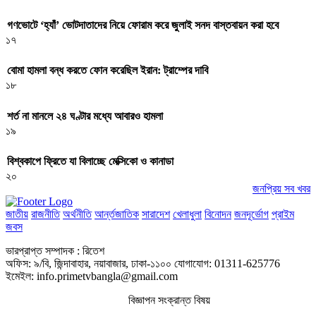
গণভোটে ‘হ্যাঁ’ ভোটদাতাদের নিয়ে ফোরাম করে জুলাই সনদ বাস্তবায়ন করা হবে
১৭
বোমা হামলা বন্ধ করতে ফোন করেছিল ইরান: ট্রাম্পের দাবি
১৮
শর্ত না মানলে ২৪ ঘণ্টার মধ্যে আবারও হামলা
১৯
বিশ্বকাপে ফ্রিতে যা বিলাচ্ছে মেক্সিকো ও কানাডা
২০
জনপ্রিয় সব খবর
জাতীয়
রাজনীতি
অর্থনীতি
আর্ন্তজাতিক
সারাদেশ
খেলাধুলা
বিনোদন
জনদূর্ভোগ
প্রাইম
জবস
ভারপ্রাপ্ত সম্পাদক : রিতেশ
অফিস: ৯/বি, জিন্দাবাহার, নয়াবাজার, ঢাকা-১১০০ যোগাযোগ: 01311-625776
ইমেইল: info.primetvbangla@gmail.com
বিজ্ঞাপন সংক্রান্ত বিষয়