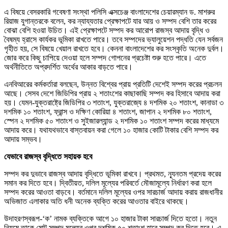
এ বিষয়ে বেসরকারি গবেষণা সংস্থা পলিসি এক্সচেঞ্জ বাংলাদেশের চেয়ারম্যান ড. মাশরুর
রিয়াজ যুগান্তরকে বলেন, কর ন্যায্যতার প্রেক্ষাপটে যার আয় ও সম্পদ বেশি তার করের
বোঝা বেশি হওয়া উচিত। এই প্রেক্ষাপটে সম্পদ কর আরোপ রাজস্ব আদায় বৃদ্ধি ও
বৈষম্য হ্রাসে কার্যকর ভূমিকা রাখতে পারে। তবে সম্পদের ভ্যালুয়েশন পদ্ধতি যেন সর্বজন
গৃহীত হয়, সে বিষয়ে খেয়াল রাখতে হবে। কেননা বাংলাদেশের কর সংস্কৃতি অনেক দুর্বল।
জোর করে কিছু চাপিয়ে দেওয়া হলে সম্পদ গোপনের প্রচেষ্টা শুরু হতে পারে। এতে
অর্থনীতিতে অপ্রদর্শিত অর্থের আকার বাড়তে পারে।
এনবিআরের কর্মকর্তারা বলছেন, উন্নত বিশ্বের প্রায় প্রতিটি দেশেই সম্পদ করের প্রচলন
আছে। সেসব দেশে জিডিপির প্রায় ২ শতাংশের কাছাকাছি সম্পদ কর হিসাবে আদায় করা
হয়। যেমন-যুক্তরাষ্ট্রে জিডিপির ৩ শতাংশ, যুক্তরাজ্যে ৪ দশমিক ২০ শতাংশ, কানাডা ৩
দশমিক ১০ শতাংশ, ফ্রান্স ও দক্ষিণ কোরিয়া ৪ শতাংশ, জাপান ২ দশমিক ৮০ শতাংশ,
স্পেন ২ দশমিক ৫০ শতাংশ ও সুইজারল্যান্ড ২ দশমিক ১০ শতাংশ সম্পদ করের মাধ্যমে
আদায় করে। যথাযথভাবে বাস্তবায়ন করা গেলে ১০ হাজার কোটি টাকার বেশি সম্পদ কর
আদায় সম্ভব।
যেভাবে রাজস্ব বৃদ্ধিতে সহায়ক হবে
সম্পদ কর দুভাবে রাজস্ব আদায় বৃদ্ধিতে ভূমিকা রাখবে। প্রথমত, ন্যূনতম প্রদেয় করের
সমান কর দিতে হবে। দ্বিতীয়ত, দলিল মূল্যের পরিবর্তে মৌজামূল্যে নির্ধারণ করা হলে
সম্পদ করের আওতা বাড়বে। বর্তমানে দলিল মূল্যের ওপর সারচার্জ আদায় করায় রাজধানীর
অভিজাত এলাকার অতি ধনী অনেক ব্যক্তি করের আওতার বাইরে থাকছে।
উদাহরণস্বরূপ-‘ক’ নামক ব্যক্তিকে আগে ১০ হাজার টাকা সারচার্জ দিতে হতো। নতুন
নিয়মে তাকে মোট সম্পদ মূল্যের ওপর দশমিক ৫০ শতাংশ হারে সম্পদ কর দিতে হবে। এ