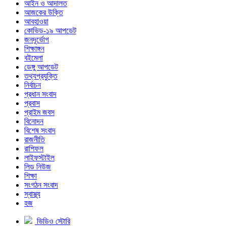
আইন ও আদালত
আজকের উক্তি
আবহাওয়া
কোভিড-১৯ আপডেট
জনদূর্ভোগ
শিক্ষাঙ্গন
বইমেলা
ডেঙ্গু আপডেট
তথ্যপ্রযুক্তি
নির্বাচন
প্রধান সংবাদ
প্রবাস
প্রাইম জবস
বিনোদন
বিশেষ সংবাদ
রাজনীতি
রাশিফল
লাইফস্টাইল
লিড নিউজ
শিক্ষা
সংগঠন সংবাদ
স্বাস্থ্য
হজ
ভিডিও স্টোরি