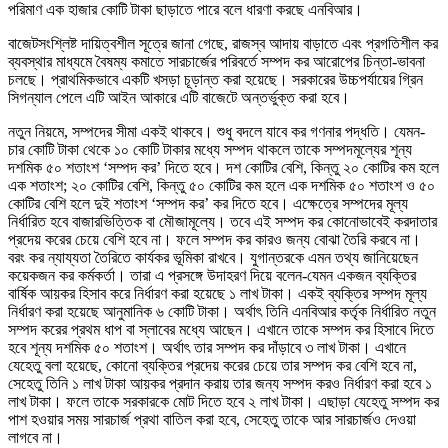
পরিমাণ এক হাজার কোটি টাকা ছাড়াতে পারে বলে ধারণা করছে এনবিআর।
বাজেটসংশ্লিষ্ট দায়িত্বশীল সূত্রে জানা গেছে, রাজস্ব আদায় বাড়াতে এবং প্রগতিশীল কর
ব্যবস্থার মাধ্যমে বৈষম্য কমাতে সারচার্জের পরিবর্তে সম্পদ কর আরোপের চিন্তা-ভাবনা
চলছে। প্রাথমিকভাবে একটি খসড়া চূড়ান্ত করা হয়েছে। সরকারের উচ্চপর্যায়ের গ্রিন
সিগন্যাল পেলে এটি আইন আকারে এটি বাজেটে অন্তর্ভুক্ত করা হবে।
নতুন নিয়মে, সম্পদের সীমা একই থাকবে। শুধু বদলে যাবে কর গণনার পদ্ধতি। যেমন-
চার কোটি টাকা থেকে ১০ কোটি টাকার মধ্যে সম্পদ থাকলে তাকে সম্পদমূল্যের শূন্য
দশমিক ৫০ শতাংশ ‘সম্পদ কর’ দিতে হবে। দশ কোটির বেশি, কিন্তু ২০ কোটির কম হলে
এক শতাংশ; ২০ কোটির বেশি, কিন্তু ৫০ কোটির কম হলে এক দশমিক ৫০ শতাংশ ও ৫০
কোটির বেশি হলে দুই শতাংশ ‘সম্পদ কর’ কর দিতে হবে। এক্ষেত্রে সম্পদের মূল্য
নির্ধারিত হবে বাজারভিত্তিক বা মৌজামূল্যে। তবে এই সম্পদ কর কোনোভাবেই করদাতার
প্রদেয় করের চেয়ে বেশি হবে না। ফলে সম্পদ কর কারও জন্য বোঝা তৈরি করবে না।
বরং কর ন্যায্যতা তৈরিতে কার্যকর ভূমিকা রাখবে। যুগান্তরকে এমন তথ্য জানিয়েছেন
কয়েকজন কর কর্মকর্তা। তারা এ প্রসঙ্গে উদাহরণ দিয়ে বলেন-যেমন একজন ব্যক্তির
বার্ষিক আয়কর হিসাব করে নির্ধারণ করা হয়েছে ১ লাখ টাকা। একই ব্যক্তির সম্পদ মূল্য
নির্ধারণ করা হয়েছে আনুমানিক ৬ কোটি টাকা। অর্থাৎ তিনি এনবিআর কর্তৃক নির্ধারিত নতুন
সম্পদ করের প্রথম ধাপ বা স্লাবের মধ্যে আছেন। এখানে তাকে সম্পদ কর হিসাবে দিতে
হবে শূন্য দশমিক ৫০ শতাংশ। অর্থাৎ তার সম্পদ কর দাঁড়াবে ৩ লাখ টাকা। এখানে
যেহেতু বলা হয়েছে, কোনো ব্যক্তির প্রদেয় করের চেয়ে তার সম্পদ কর বেশি হবে না,
সেহেতু তিনি ১ লাখ টাকা আয়কর প্রদান করায় তার জন্য সম্পদ করও নির্ধারণ করা হবে ১
লাখ টাকা। ফলে তাকে সরকারকে মোট দিতে হবে ২ লাখ টাকা। এছাড়া যেহেতু সম্পদ কর
পাশ হওয়ার সময় সারচার্জ প্রথা বাতিল করা হবে, সেহেতু তাকে আর সারচার্জও দেওয়া
লাগবে না।