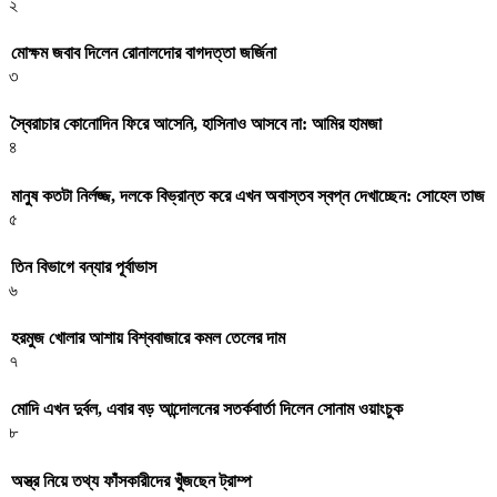
২
মোক্ষম জবাব দিলেন রোনালদোর বাগদত্তা জর্জিনা
৩
স্বৈরাচার কোনোদিন ফিরে আসেনি, হাসিনাও আসবে না: আমির হামজা
৪
মানুষ কতটা নির্লজ্জ, দলকে বিভ্রান্ত করে এখন অবাস্তব স্বপ্ন দেখাচ্ছেন: সোহেল তাজ
৫
তিন বিভাগে বন্যার পূর্বাভাস
৬
হরমুজ খোলার আশায় বিশ্ববাজারে কমল তেলের দাম
৭
মোদি এখন দুর্বল, এবার বড় আন্দোলনের সতর্কবার্তা দিলেন সোনাম ওয়াংচুক
৮
অস্ত্র নিয়ে তথ্য ফাঁসকারীদের খুঁজছেন ট্রাম্প