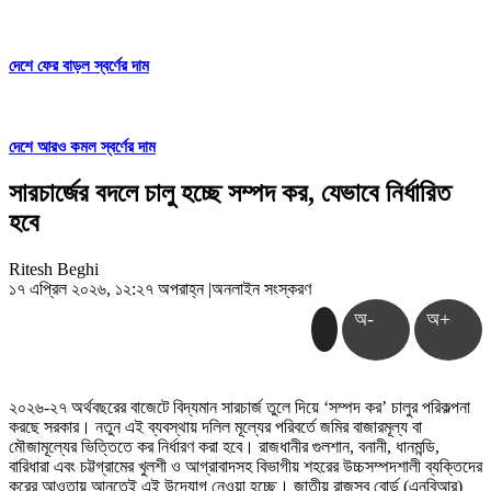
দেশে ফের বাড়ল স্বর্ণের দাম
দেশে আরও কমল স্বর্ণের দাম
সারচার্জের বদলে চালু হচ্ছে সম্পদ কর, যেভাবে নির্ধারিত
হবে
Ritesh Beghi
১৭ এপ্রিল ২০২৬, ১২:২৭ অপরাহ্ন
|
অনলাইন সংস্করণ
অ-
অ+
২০২৬-২৭ অর্থবছরের বাজেটে বিদ্যমান সারচার্জ তুলে দিয়ে ‘সম্পদ কর’ চালুর পরিকল্পনা
করছে সরকার। নতুন এই ব্যবস্থায় দলিল মূল্যের পরিবর্তে জমির বাজারমূল্য বা
মৌজামূল্যের ভিত্তিতে কর নির্ধারণ করা হবে। রাজধানীর গুলশান, বনানী, ধানমন্ডি,
বারিধারা এবং চট্টগ্রামের খুলশী ও আগ্রাবাদসহ বিভাগীয় শহরের উচ্চসম্পদশালী ব্যক্তিদের
করের আওতায় আনতেই এই উদ্যোগ নেওয়া হচ্ছে। জাতীয় রাজস্ব বোর্ড (এনবিআর)