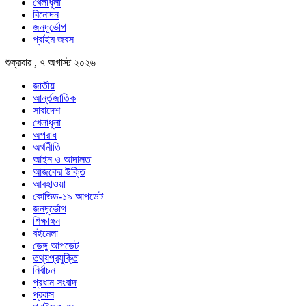
খেলাধুলা
বিনোদন
জনদূর্ভোগ
প্রাইম জবস
শুক্রবার , ৭ অগাস্ট ২০২৬
জাতীয়
আর্ন্তজাতিক
সারাদেশ
খেলাধুলা
অপরাধ
অর্থনীতি
আইন ও আদালত
আজকের উক্তি
আবহাওয়া
কোভিড-১৯ আপডেট
জনদূর্ভোগ
শিক্ষাঙ্গন
বইমেলা
ডেঙ্গু আপডেট
তথ্যপ্রযুক্তি
নির্বাচন
প্রধান সংবাদ
প্রবাস