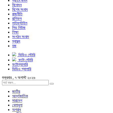
প্রাইম জবস
বিনোদন
বিশেষ সংবাদ
রাজনীতি
রাশিফল
লাইফস্টাইল
লিড নিউজ
শিক্ষা
সংগঠন সংবাদ
স্বাস্থ্য
হজ
ভিডিও স্টোরি
ফটো স্টোরি
ফটোগ্যালারি
ভিডিও গ্যালারি
শুক্রবার , ৭ অগাস্ট ২০২৬
জাতীয়
আর্ন্তজাতিক
সারাদেশ
খেলাধুলা
অপরাধ