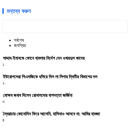
মন্তব্য করুন
সর্বশেষ
জনপ্রিয়
সাদ্দাম-ইনানকে ফোনে হামলার নির্দেশ দেন ওবায়দুল কাদের
১
ইউরোপসেরা পিএসজিকে ধসিয়ে দিল লা লিগার দ্বিতীয় বিভাগের দল
২
মোক্ষম জবাব দিলেন রোনালদোর বাগদত্তা জর্জিনা
৩
স্বৈরাচার কোনোদিন ফিরে আসেনি, হাসিনাও আসবে না: আমির হামজা
৪