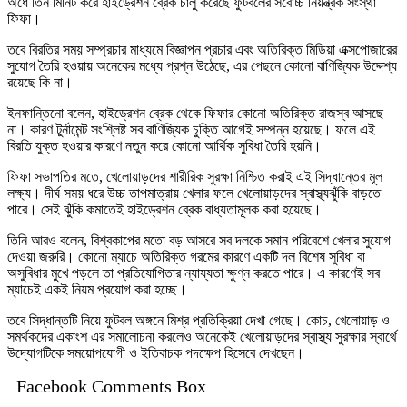
অর্ধে তিন মিনিট করে হাইড্রেশন ব্রেক চালু করেছে ফুটবলের সর্বোচ্চ নিয়ন্ত্রক সংস্থা
ফিফা।
তবে বিরতির সময় সম্প্রচার মাধ্যমে বিজ্ঞাপন প্রচার এবং অতিরিক্ত মিডিয়া এক্সপোজারের
সুযোগ তৈরি হওয়ায় অনেকের মধ্যে প্রশ্ন উঠেছে, এর পেছনে কোনো বাণিজ্যিক উদ্দেশ্য
রয়েছে কি না।
ইনফান্তিনো বলেন, হাইড্রেশন ব্রেক থেকে ফিফার কোনো অতিরিক্ত রাজস্ব আসছে
না। কারণ টুর্নামেন্ট সংশ্লিষ্ট সব বাণিজ্যিক চুক্তি আগেই সম্পন্ন হয়েছে। ফলে এই
বিরতি যুক্ত হওয়ার কারণে নতুন করে কোনো আর্থিক সুবিধা তৈরি হয়নি।
ফিফা সভাপতির মতে, খেলোয়াড়দের শারীরিক সুরক্ষা নিশ্চিত করাই এই সিদ্ধান্তের মূল
লক্ষ্য। দীর্ঘ সময় ধরে উচ্চ তাপমাত্রায় খেলার ফলে খেলোয়াড়দের স্বাস্থ্যঝুঁকি বাড়তে
পারে। সেই ঝুঁকি কমাতেই হাইড্রেশন ব্রেক বাধ্যতামূলক করা হয়েছে।
তিনি আরও বলেন, বিশ্বকাপের মতো বড় আসরে সব দলকে সমান পরিবেশে খেলার সুযোগ
দেওয়া জরুরি। কোনো ম্যাচে অতিরিক্ত গরমের কারণে একটি দল বিশেষ সুবিধা বা
অসুবিধার মুখে পড়লে তা প্রতিযোগিতার ন্যায্যতা ক্ষুণ্ন করতে পারে। এ কারণেই সব
ম্যাচেই একই নিয়ম প্রয়োগ করা হচ্ছে।
তবে সিদ্ধান্তটি নিয়ে ফুটবল অঙ্গনে মিশ্র প্রতিক্রিয়া দেখা গেছে। কোচ, খেলোয়াড় ও
সমর্থকদের একাংশ এর সমালোচনা করলেও অনেকেই খেলোয়াড়দের স্বাস্থ্য সুরক্ষার স্বার্থে
উদ্যোগটিকে সময়োপযোগী ও ইতিবাচক পদক্ষেপ হিসেবে দেখছেন।
Facebook Comments Box