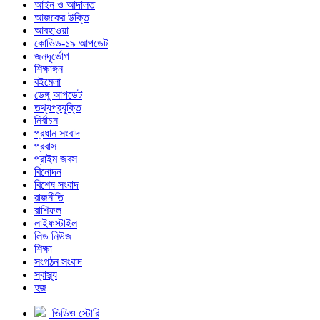
আইন ও আদালত
আজকের উক্তি
আবহাওয়া
কোভিড-১৯ আপডেট
জনদূর্ভোগ
শিক্ষাঙ্গন
বইমেলা
ডেঙ্গু আপডেট
তথ্যপ্রযুক্তি
নির্বাচন
প্রধান সংবাদ
প্রবাস
প্রাইম জবস
বিনোদন
বিশেষ সংবাদ
রাজনীতি
রাশিফল
লাইফস্টাইল
লিড নিউজ
শিক্ষা
সংগঠন সংবাদ
স্বাস্থ্য
হজ
ভিডিও স্টোরি