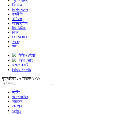
প্রাইম জবস
বিনোদন
বিশেষ সংবাদ
রাজনীতি
রাশিফল
লাইফস্টাইল
লিড নিউজ
শিক্ষা
সংগঠন সংবাদ
স্বাস্থ্য
হজ
ভিডিও স্টোরি
ফটো স্টোরি
ফটোগ্যালারি
ভিডিও গ্যালারি
বৃহস্পতিবার , ৬ অগাস্ট ২০২৬
জাতীয়
আর্ন্তজাতিক
সারাদেশ
খেলাধুলা
অপরাধ