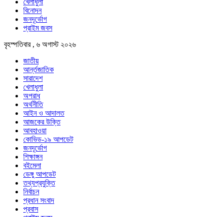
খেলাধুলা
বিনোদন
জনদূর্ভোগ
প্রাইম জবস
বৃহস্পতিবার , ৬ অগাস্ট ২০২৬
জাতীয়
আর্ন্তজাতিক
সারাদেশ
খেলাধুলা
অপরাধ
অর্থনীতি
আইন ও আদালত
আজকের উক্তি
আবহাওয়া
কোভিড-১৯ আপডেট
জনদূর্ভোগ
শিক্ষাঙ্গন
বইমেলা
ডেঙ্গু আপডেট
তথ্যপ্রযুক্তি
নির্বাচন
প্রধান সংবাদ
প্রবাস