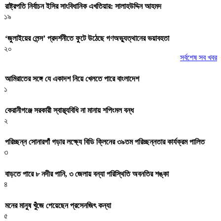
রাষ্ট্রপতি নির্বাচন ইসির সাংবিধানিক এখতিয়ার: সালাহউদ্দিন আহমদ
১৯
‘জুলাইয়ের লেন্স’ প্রদর্শনীতে ফুটে উঠেছে গণঅভ্যুত্থানের ভয়াবহতা
২০
সর্বশেষ সব খবর
আমিরাতের সঙ্গে যে একাদশ নিয়ে খেলতে পারে বাংলাদেশ
১
কেরানীগঞ্জে সরকারী স্বাস্থ্যবিধি না মানায় শপিংমল বন্ধ
২
পরিচ্ছন্ন সোনারগাঁ গড়ার লক্ষ্যে বিডি ক্লিনের ৩৯তম পরিচ্ছন্নতার কার্যক্রম পালিত
৩
বাড়তে পারে ৮ নদীর পানি, ৩ জেলায় বন্যা পরিস্থিতি অবনতির শঙ্কা
৪
মনের মানুষ খুঁজে পেয়েছেন প্রসেনজিৎ কন্যা
৫