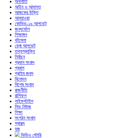
অর্থনীতি
আইন ও আদালত
আজকের উক্তি
আবহাওয়া
কোভিড-১৯ আপডেট
জনদূর্ভোগ
শিক্ষাঙ্গন
বইমেলা
ডেঙ্গু আপডেট
তথ্যপ্রযুক্তি
নির্বাচন
প্রধান সংবাদ
প্রবাস
প্রাইম জবস
বিনোদন
বিশেষ সংবাদ
রাজনীতি
রাশিফল
লাইফস্টাইল
লিড নিউজ
শিক্ষা
সংগঠন সংবাদ
স্বাস্থ্য
হজ
ভিডিও স্টোরি