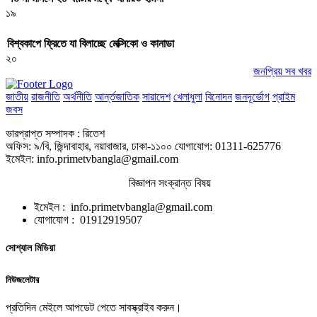
১৯
বিশ্বকাপে ফ্রিতে যা বিলাচ্ছে মেক্সিকো ও কানাডা
২০
জনপ্রিয় সব খবর
জাতীয়
রাজনীতি
অর্থনীতি
আর্ন্তজাতিক
সারাদেশ
খেলাধুলা
বিনোদন
জনদূর্ভোগ
প্রাইম
জবস
ভারপ্রাপ্ত সম্পাদক : রিতেশ
অফিস: ৯/বি, জিন্দাবাহার, নয়াবাজার, ঢাকা-১১০০ যোগাযোগ: 01311-625776
ইমেইল: info.primetvbangla@gmail.com
বিজ্ঞাপন সংক্রান্ত বিষয়
ইমেইল : info.primetvbangla@gmail.com
যোগাযোগ : 01912919507
সোশ্যাল মিডিয়া
নিউজলেটার
প্রতিদিন মেইলে আপডেট পেতে সাবস্ক্রাইব করুন।