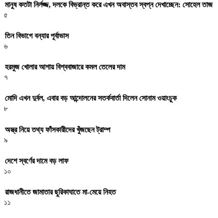
মানুষ কতটা নির্লজ্জ, দলকে বিভ্রান্ত করে এখন অবাস্তব স্বপ্ন দেখাচ্ছেন: সোহেল তাজ
৫
তিন বিভাগে বন্যার পূর্বাভাস
৬
হরমুজ খোলার আশায় বিশ্ববাজারে কমল তেলের দাম
৭
মোদি এখন দুর্বল, এবার বড় আন্দোলনের সতর্কবার্তা দিলেন সোনাম ওয়াংচুক
৮
অস্ত্র নিয়ে তথ্য ফাঁসকারীদের খুঁজছেন ট্রাম্প
৯
দেশে স্বর্ণের দামে বড় লাফ
১০
রাজধানীতে জামাতার ছুরিকাঘাতে মা-মেয়ে নিহত
১১