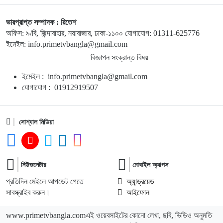
১০
দেশে স্বর্ণের দামে বড় লাফ
ভারপ্রাপ্ত সম্পাদক : রিতেশ
অফিস: ৯/বি, জিন্দাবাহার, নয়াবাজার, ঢাকা-১১০০ যোগাযোগ: 01311-625776
১১
রাজধানীতে জামাতার ছুরিকাঘাতে মা-মেয়ে নিহত
ইমেইল: info.primetvbangla@gmail.com
বিজ্ঞাপন সংক্রান্ত বিষয়
১২
ভয়াবহ দাবানলে সস্ত্রীক ফ্রান্স ছাড়লেন জর্জ ক্লুনি
ইমেইল : info.primetvbangla@gmail.com
যোগাযোগ : 01912919507
১৩
নতুন আইন কর্মকর্তাদের সততার সঙ্গে কাজ করার আহ্বান অ্যাটর্নি
জেনারেলের
সোশ্যাল মিডিয়া
১৪
হামাসের দুই কমান্ডারকে হত্যার দাবি ইসরাইলের
নিউজলেটার
মোবাইল অ্যাপস
প্রতিদিন মেইলে আপডেট পেতে
অ্যান্ড্রয়েড
১৫
পুলিশ কোনো দল বা গোষ্ঠীর লাঠিয়াল বাহিনী নয়: স্বরাষ্ট্রমন্ত্রী
সাবস্ক্রাইব করুন।
আইফোন
www.primetvbangla.com
এই ওয়েবসাইটের কোনো লেখা, ছবি, ভিডিও অনুমতি
২ গোলে এগিয়ে গিয়েও জিততে পারল না রিয়াল মাদ্রিদ