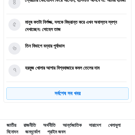
৪
স্বৈরাচার কোনোদিন ফিরে আসেনি, হাসিনাও আসবে না: আমির হামজা
৫
মানুষ কতটা নির্লজ্জ, দলকে বিভ্রান্ত করে এখন অবাস্তব স্বপ্ন
দেখাচ্ছেন: সোহেল তাজ
৬
তিন বিভাগে বন্যার পূর্বাভাস
৭
হরমুজ খোলার আশায় বিশ্ববাজারে কমল তেলের দাম
৮
মোদি এখন দুর্বল, এবার বড় আন্দোলনের সতর্কবার্তা দিলেন সোনাম
সর্বশেষ সব খবর
ওয়াংচুক
৯
অস্ত্র নিয়ে তথ্য ফাঁসকারীদের খুঁজছেন ট্রাম্প
জাতীয়
রাজনীতি
অর্থনীতি
আর্ন্তজাতিক
সারাদেশ
খেলাধুলা
বিনোদন
জনদূর্ভোগ
প্রাইম জবস