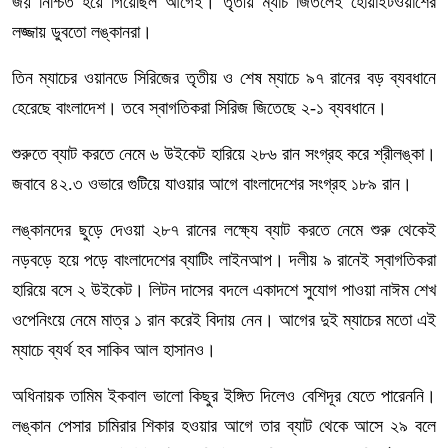
জয় নিশ্চিত হয়ে গিয়েছিল আগেই। তৃতীয় ম্যাচ জিতলেই হোয়াইটওয়াশের
লজ্জায় ডুবতো লঙ্কানরা।
তিন ম্যাচের ওয়ানডে সিরিজের তৃতীয় ও শেষ ম্যাচে ৯৭ রানের বড় ব্যবধানে
হেরেছে বাংলাদেশ। তবে স্বাগতিকরা সিরিজ জিতেছে ২-১ ব্যবধানে।
শুরুতে ব্যাট করতে নেমে ৬ উইকেট হারিয়ে ২৮৬ রান সংগ্রহ করে শ্রীলঙ্কা।
জবাবে ৪২.৩ ওভারে গুটিয়ে যাওয়ার আগে বাংলাদেশের সংগ্রহ ১৮৯ রান।
লঙ্কানদের ছুড়ে দেওয়া ২৮৭ রানের লক্ষ্যে ব্যাট করতে নেমে শুরু থেকেই
নড়বড়ে হয়ে পড়ে বাংলাদেশের ব্যাটিং লাইনআপ। দলীয় ৯ রানেই স্বাগতিকরা
হারিয়ে বসে ২ উইকেট। লিটন দাসের বদলে একাদশে সুযোগ পাওয়া নাঈম শেখ
ওপেনিংয়ে নেমে মাত্র ১ রান করেই বিদায় নেন। আগের দুই ম্যাচের মতো এই
ম্যাচে ব্যর্থ হব সাকিব আল হাসানও।
অধিনায়ক তামিম ইকবাল ভালো কিছুর ইঙ্গিত দিলেও বেশিদূর যেতে পারেননি।
লঙ্কান পেসার চামিরার শিকার হওয়ার আগে তার ব্যাট থেকে আসে ২৯ বলে