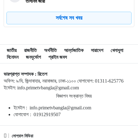
তাসনিম জারা
সর্বশেষ সব খবর
৮
গাজায় ধ্বংসস্তূপ থেকে ১৯ লাশ উদ্ধার, বেশিরভাগ নারী-শিশু
৯
ব্রাজিলে হেলিকপ্টার বিধ্বস্ত হয়ে নিহত ৪
জাতীয়
রাজনীতি
অর্থনীতি
আর্ন্তজাতিক
সারাদেশ
খেলাধুলা
বিনোদন
জনদূর্ভোগ
প্রাইম জবস
১০
মানবসেবার জন্য রোটারির সম্মানজনক পদক পেলেন ডা. হাবিবুল্লাহ
তালুকদার রাসকিন
ভারপ্রাপ্ত সম্পাদক : রিতেশ
অফিস: ৯/বি, জিন্দাবাহার, নয়াবাজার, ঢাকা-১১০০ যোগাযোগ: 01311-625776
১১
হাসিনার নির্দেশে গুম করা হয়েছিল সালাহউদ্দিন আহমদকে
ইমেইল: info.primetvbangla@gmail.com
বিজ্ঞাপন সংক্রান্ত বিষয়
ইমেইল : info.primetvbangla@gmail.com
১২
সময়মতো না আসায় ফ্লাইট মিস, দৌড়ে গিয়ে প্লেন থামাতে গেলেন
যোগাযোগ : 01912919507
দুই নারী (ভিডিও)
১৩
আলিয়ঁস ফ্রঁসেজে আসছে ‘নেচার ব্লিডস্’
সোশ্যাল মিডিয়া