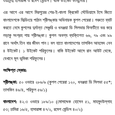
ওয়ানিন্দু হাসারাঙ্গা ও রমেশ মেন্ডিস। বাকি উইকেট ফার্নান্দোর।
এর আগে এর আগে মিরপুরের শের-ই-বাংলা ক্রিকেট স্টেডিয়ামে টসে জিতে
বাংলাদেশকে ফিল্ডিংয়ে পাঠান শ্রীলঙ্কার অধিনায়ক কুশল পেরেরা। শুরুতে ব্যাট
করতে নেমে কুশলের দুর্দান্ত সেঞ্চুরি ও ধনঞ্জয়া ডি সিলভার ফিফটিতে ভর করে
লড়াকু সংগ্রহ পায় শ্রীলঙ্কা। কুশল অবশ্য ব্যক্তিগত ৬৬, ৭৯ এবং ৯৯
রানে অর্থাৎ তিন বার জীবন পান। বল হাতে বাংলাদেশের তাসকিন আহমেদ নেন
৪ উইকেট। ১ উইকেট শরিফুলের। বাকি উইকেট আসে রান আউট থেকে,
যেখানে মূল ভূমিকা শরিফুলের।
সংক্ষিপ্ত স্কোর:
শ্রীলঙ্কা:
৫০ ওভারে ২৮৬/৬ (কুশল পেরেরা ১২০, ধনঞ্জয়া ডি সিলভা ৫৫*;
তাসকিন ৪৬/৪, শরিফুল ৫৬/১)
বাংলাদেশ:
৪২.৩ ওভারে ১৮৯/১০ (মোসাদ্দেক হোসেন ৫১, মাহমুদউল্লাহ
৫৩; চামিরা ১৬/৫, হাসারাঙ্গা ৪৭/২, রমেশ মেন্ডিস ৪০/২)