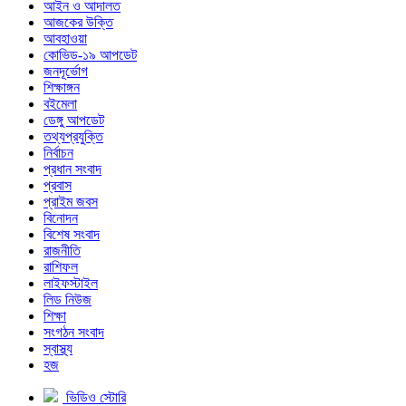
আইন ও আদালত
আজকের উক্তি
আবহাওয়া
কোভিড-১৯ আপডেট
জনদূর্ভোগ
শিক্ষাঙ্গন
বইমেলা
ডেঙ্গু আপডেট
তথ্যপ্রযুক্তি
নির্বাচন
প্রধান সংবাদ
প্রবাস
প্রাইম জবস
বিনোদন
বিশেষ সংবাদ
রাজনীতি
রাশিফল
লাইফস্টাইল
লিড নিউজ
শিক্ষা
সংগঠন সংবাদ
স্বাস্থ্য
হজ
ভিডিও স্টোরি