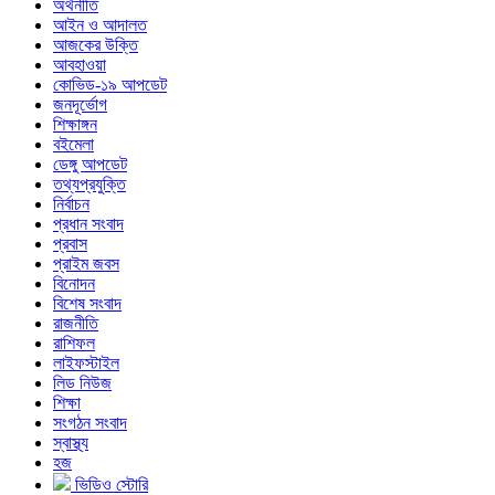
অর্থনীতি
আইন ও আদালত
আজকের উক্তি
আবহাওয়া
কোভিড-১৯ আপডেট
জনদূর্ভোগ
শিক্ষাঙ্গন
বইমেলা
ডেঙ্গু আপডেট
তথ্যপ্রযুক্তি
নির্বাচন
প্রধান সংবাদ
প্রবাস
প্রাইম জবস
বিনোদন
বিশেষ সংবাদ
রাজনীতি
রাশিফল
লাইফস্টাইল
লিড নিউজ
শিক্ষা
সংগঠন সংবাদ
স্বাস্থ্য
হজ
ভিডিও স্টোরি