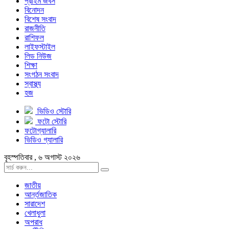
প্রাইম জবস
বিনোদন
বিশেষ সংবাদ
রাজনীতি
রাশিফল
লাইফস্টাইল
লিড নিউজ
শিক্ষা
সংগঠন সংবাদ
স্বাস্থ্য
হজ
ভিডিও স্টোরি
ফটো স্টোরি
ফটোগ্যালারি
ভিডিও গ্যালারি
বৃহস্পতিবার , ৬ অগাস্ট ২০২৬
জাতীয়
আর্ন্তজাতিক
সারাদেশ
খেলাধুলা
অপরাধ