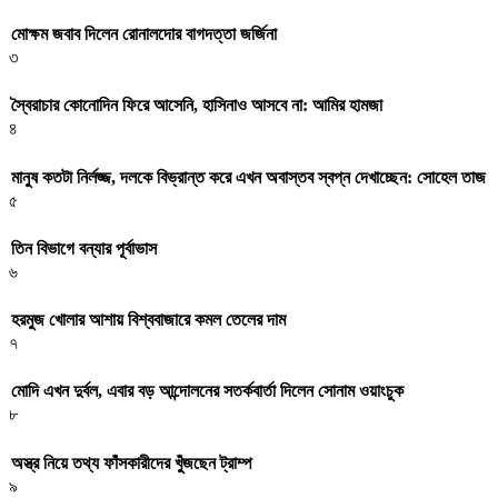
মোক্ষম জবাব দিলেন রোনালদোর বাগদত্তা জর্জিনা
৩
স্বৈরাচার কোনোদিন ফিরে আসেনি, হাসিনাও আসবে না: আমির হামজা
৪
মানুষ কতটা নির্লজ্জ, দলকে বিভ্রান্ত করে এখন অবাস্তব স্বপ্ন দেখাচ্ছেন: সোহেল তাজ
৫
তিন বিভাগে বন্যার পূর্বাভাস
৬
হরমুজ খোলার আশায় বিশ্ববাজারে কমল তেলের দাম
৭
মোদি এখন দুর্বল, এবার বড় আন্দোলনের সতর্কবার্তা দিলেন সোনাম ওয়াংচুক
৮
অস্ত্র নিয়ে তথ্য ফাঁসকারীদের খুঁজছেন ট্রাম্প
৯