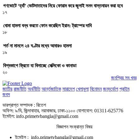
গণভোটে ‘হ্যাঁ’ ভোটদাতাদের নিয়ে ফোরাম করে জুলাই সনদ বাস্তবায়ন করা হবে
১৭
বোমা হামলা বন্ধ করতে ফোন করেছিল ইরান: ট্রাম্পের দাবি
১৮
শর্ত না মানলে ২৪ ঘণ্টার মধ্যে আবারও হামলা
১৯
বিশ্বকাপে ফ্রিতে যা বিলাচ্ছে মেক্সিকো ও কানাডা
২০
জনপ্রিয় সব খবর
জাতীয়
রাজনীতি
অর্থনীতি
আর্ন্তজাতিক
সারাদেশ
খেলাধুলা
বিনোদন
জনদূর্ভোগ
প্রাইম
জবস
ভারপ্রাপ্ত সম্পাদক : রিতেশ
অফিস: ৯/বি, জিন্দাবাহার, নয়াবাজার, ঢাকা-১১০০ যোগাযোগ: 01311-625776
ইমেইল: info.primetvbangla@gmail.com
বিজ্ঞাপন সংক্রান্ত বিষয়
ইমেইল : info.primetvbangla@gmail.com