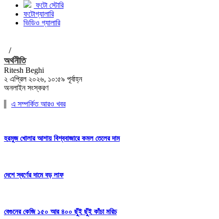
ফটো স্টোরি
ফটোগ্যালারি
ভিডিও গ্যালারি
/
অর্থনীতি
Ritesh Beghi
২ এপ্রিল ২০২৬, ১০:৫৯ পূর্বাহ্ন
অনলাইন সংস্করণ
এ সম্পর্কিত আরও খবর
হরমুজ খোলার আশায় বিশ্ববাজারে কমল তেলের দাম
দেশে স্বর্ণের দামে বড় লাফ
বেগুনের কেজি ১৫০ আর ৪০০ ছুঁই ছুঁই কাঁচা মরিচ