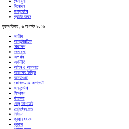
খেলাধুলা
বিনোদন
জনদূর্ভোগ
প্রাইম জবস
বৃহস্পতিবার , ৬ অগাস্ট ২০২৬
জাতীয়
আর্ন্তজাতিক
সারাদেশ
খেলাধুলা
অপরাধ
অর্থনীতি
আইন ও আদালত
আজকের উক্তি
আবহাওয়া
কোভিড-১৯ আপডেট
জনদূর্ভোগ
শিক্ষাঙ্গন
বইমেলা
ডেঙ্গু আপডেট
তথ্যপ্রযুক্তি
নির্বাচন
প্রধান সংবাদ
প্রবাস