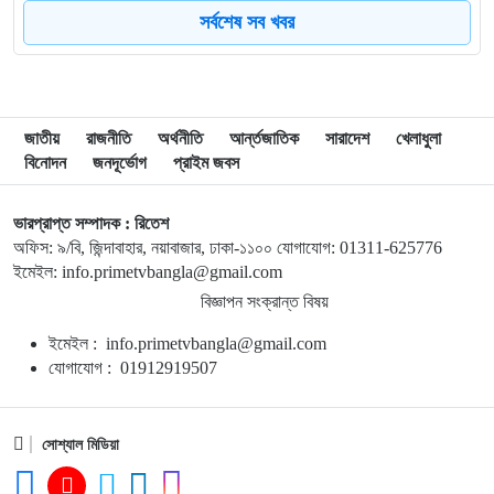
৮
মোদি এখন দুর্বল, এবার বড় আন্দোলনের সতর্কবার্তা দিলেন সোনাম
সর্বশেষ সব খবর
ওয়াংচুক
৯
অস্ত্র নিয়ে তথ্য ফাঁসকারীদের খুঁজছেন ট্রাম্প
জাতীয়
রাজনীতি
অর্থনীতি
আর্ন্তজাতিক
সারাদেশ
খেলাধুলা
বিনোদন
জনদূর্ভোগ
প্রাইম জবস
১০
দেশে স্বর্ণের দামে বড় লাফ
ভারপ্রাপ্ত সম্পাদক : রিতেশ
অফিস: ৯/বি, জিন্দাবাহার, নয়াবাজার, ঢাকা-১১০০ যোগাযোগ: 01311-625776
১১
রাজধানীতে জামাতার ছুরিকাঘাতে মা-মেয়ে নিহত
ইমেইল: info.primetvbangla@gmail.com
বিজ্ঞাপন সংক্রান্ত বিষয়
১২
ভয়াবহ দাবানলে সস্ত্রীক ফ্রান্স ছাড়লেন জর্জ ক্লুনি
ইমেইল : info.primetvbangla@gmail.com
যোগাযোগ : 01912919507
১৩
নতুন আইন কর্মকর্তাদের সততার সঙ্গে কাজ করার আহ্বান অ্যাটর্নি
জেনারেলের
সোশ্যাল মিডিয়া